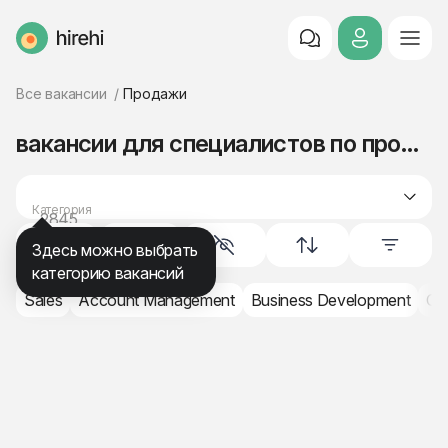
HireHi
Все вакансии
Продажи
вакансии для специалистов по продажам
Категория
2845
продажи
Здесь можно выбрать
категорию вакансий
Sales
Account Management
Business Development
Cu