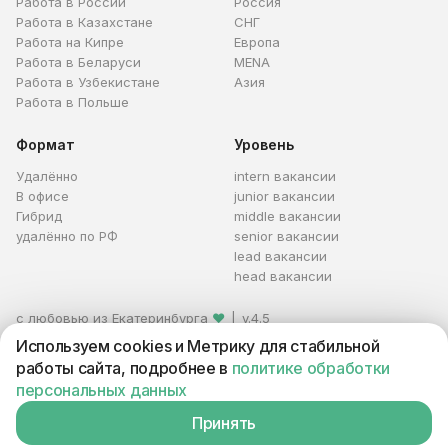
Работа в России
Россия
Работа в Казахстане
СНГ
Работа на Кипре
Европа
Работа в Беларуси
MENA
Работа в Узбекистане
Азия
Работа в Польше
Формат
Уровень
Удалённо
intern вакансии
В офисе
junior вакансии
Гибрид
middle вакансии
удалённо по РФ
senior вакансии
lead вакансии
head вакансии
с любовью из Екатеринбурга
❤
|
v.4.5
© 2026 HireHi
Используем cookies и Метрику для стабильной
Каталог профессий
Оферта
Условия
работы сайта, подробнее в
политике обработки
Персональные данные
Реклама
персональных данных
ИП Захаров Антон Алексеевич · ИНН 663005711880 · ОГРНИП
321665800059102
Принять