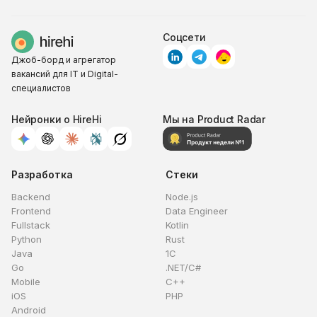
Соцсети
Джоб-борд и агрегатор
вакансий для IT и Digital-
специалистов
Нейронки о HireHi
Мы на Product Radar
Разработка
Стеки
Backend
Node.js
Frontend
Data Engineer
Fullstack
Kotlin
Python
Rust
Java
1C
Go
.NET/C#
Mobile
C++
iOS
PHP
Android