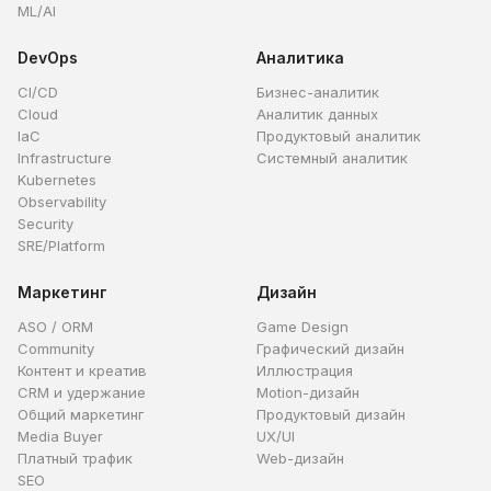
ML/AI
DevOps
Аналитика
CI/CD
Бизнес-аналитик
Cloud
Аналитик данных
IaC
Продуктовый аналитик
Infrastructure
Системный аналитик
Kubernetes
Observability
Security
SRE/Platform
Маркетинг
Дизайн
ASO / ORM
Game Design
Community
Графический дизайн
Контент и креатив
Иллюстрация
CRM и удержание
Motion-дизайн
Общий маркетинг
Продуктовый дизайн
Media Buyer
UX/UI
Платный трафик
Web-дизайн
SEO