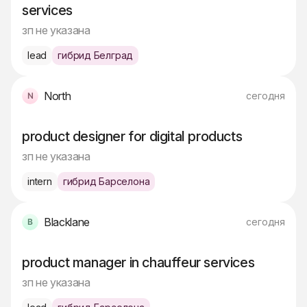
services
зп не указана
lead
гибрид Белград
North
сегодня
product designer for digital products
зп не указана
intern
гибрид Барселона
Blacklane
сегодня
product manager in chauffeur services
зп не указана