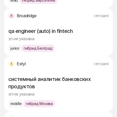
lead
гибрид Барселона
Broadridge
сегодня
qa engineer (auto) in fintech
зп не указана
junior
гибрид Белград
Extyl
сегодня
системный аналитик банковских
продуктов
зп не указана
middle
гибрид Москва