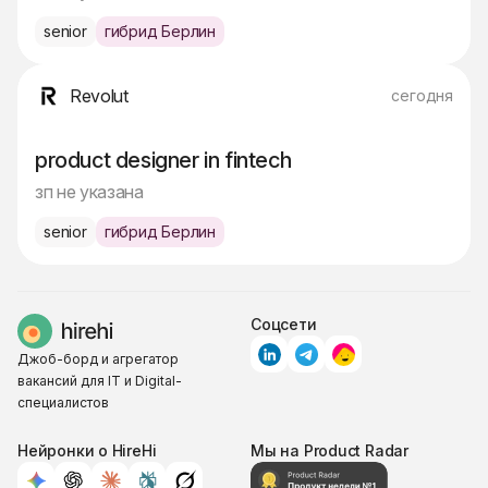
senior
гибрид Берлин
Revolut
сегодня
product designer in fintech
зп не указана
senior
гибрид Берлин
Соцсети
Джоб-борд и агрегатор
вакансий для IT и Digital-
специалистов
Нейронки о HireHi
Мы на Product Radar