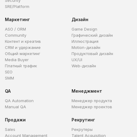
Security
SRE/Platform
Маркетинг
Дизайн
ASO / ORM
Game Design
Community
Графический дизайн
Контент и креатив
Иллюстрация
CRM и удержание
Motion-дизайн
Общий маркетинг
Продуктовый дизайн
Media Buyer
UX/UI
Платный трафик
Web-дизайн
SEO
SMM
QA
Менеджмент
QA Automation
Менеджер продукта
Manual QA
Менеджер проектов
Продажи
Рекрутинг
Sales
Рекрутеры
Account Management
Talent Acquisition