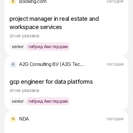
Booking.com
сегодня
project manager in real estate and
workspace services
зп не указана
senior
гибрид Амстердам
A2G Consulting BV (A2G Technologies)
сегодня
gcp engineer for data platforms
зп не указана
senior
гибрид Амстердам
NDA
сегодня