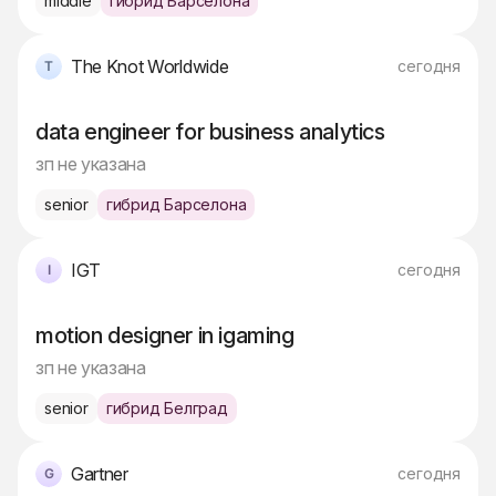
middle
гибрид Барселона
The Knot Worldwide
сегодня
data engineer for business analytics
зп не указана
senior
гибрид Барселона
IGT
сегодня
motion designer in igaming
зп не указана
senior
гибрид Белград
Gartner
сегодня