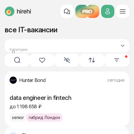
PRO
HireHi
все IT-вакансии
Категория
0
все вакансии
Hunter Bond
сегодня
data engineer in fintech
до 1 198 658 ₽
senior
гибрид Лондон