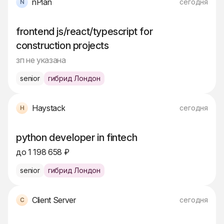
nPlan
сегодня
frontend js/react/typescript for
construction projects
зп не указана
senior
гибрид Лондон
Haystack
сегодня
python developer in fintech
до 1 198 658 ₽
senior
гибрид Лондон
Client Server
сегодня