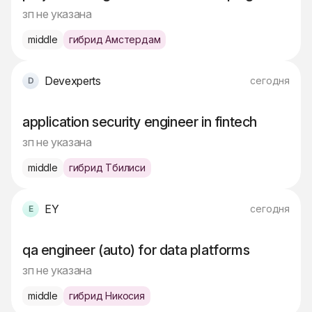
зп не указана
middle
гибрид Амстердам
Devexperts
сегодня
application security engineer in fintech
зп не указана
middle
гибрид Тбилиси
EY
сегодня
qa engineer (auto) for data platforms
зп не указана
middle
гибрид Никосия