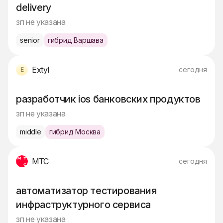
delivery
зп не указана
senior
гибрид Варшава
Extyl
сегодня
разработчик ios банковских продуктов
зп не указана
middle
гибрид Москва
МТС
сегодня
автоматизатор тестирования
инфраструктурного сервиса
зп не указана