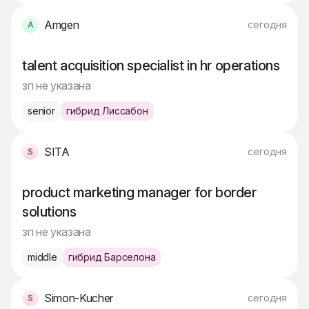
Amgen
сегодня
talent acquisition specialist in hr operations
зп не указана
senior
гибрид Лиссабон
SITA
сегодня
product marketing manager for border
solutions
зп не указана
middle
гибрид Барселона
Simon-Kucher
сегодня