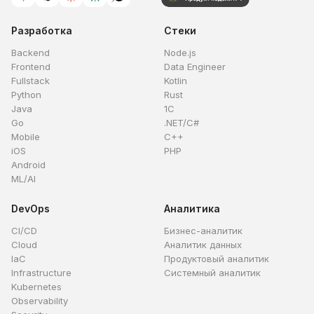
Разработка
Стеки
Backend
Node.js
Frontend
Data Engineer
Fullstack
Kotlin
Python
Rust
Java
1C
Go
.NET/C#
Mobile
C++
iOS
PHP
Android
ML/AI
DevOps
Аналитика
CI/CD
Бизнес-аналитик
Cloud
Аналитик данных
IaC
Продуктовый аналитик
Infrastructure
Системный аналитик
Kubernetes
Observability