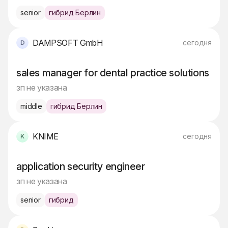
senior
гибрид Берлин
DAMPSOFT GmbH
сегодня
sales manager for dental practice solutions
зп не указана
middle
гибрид Берлин
KNIME
сегодня
application security engineer
зп не указана
senior
гибрид