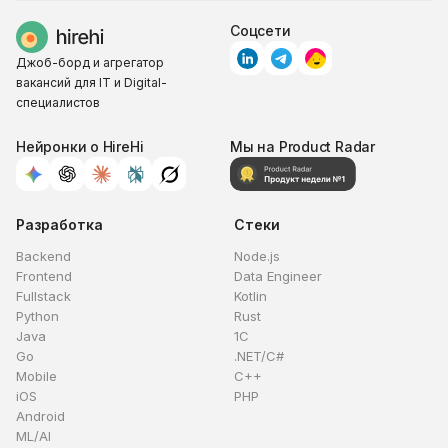
Соцсети
Джоб-борд и агрегатор
вакансий для IT и Digital-
специалистов
Нейронки о HireHi
Мы на Product Radar
Разработка
Стеки
Backend
Node.js
Frontend
Data Engineer
Fullstack
Kotlin
Python
Rust
Java
1C
Go
.NET/C#
Mobile
C++
iOS
PHP
Android
ML/AI