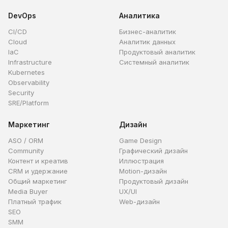
DevOps
Аналитика
CI/CD
Бизнес-аналитик
Cloud
Аналитик данных
IaC
Продуктовый аналитик
Infrastructure
Системный аналитик
Kubernetes
Observability
Security
SRE/Platform
Маркетинг
Дизайн
ASO / ORM
Game Design
Community
Графический дизайн
Контент и креатив
Иллюстрация
CRM и удержание
Motion-дизайн
Общий маркетинг
Продуктовый дизайн
Media Buyer
UX/UI
Платный трафик
Web-дизайн
SEO
SMM