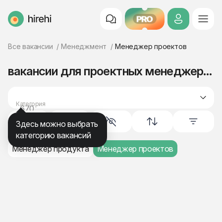
PRO
HireHi
Все вакансии
Менеджмент
Менеджер проектов
вакансии для проектных менеджеров
Категория
670
менеджмент
Здесь можно выбрать
категорию вакансий
Менеджер продукта
Менеджер проектов