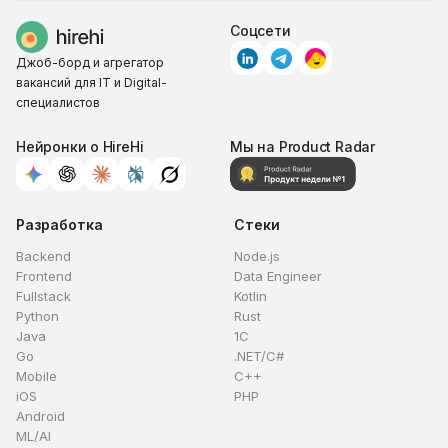
Соцсети
Джоб-борд и агрегатор
вакансий для IT и Digital-
специалистов
Нейронки о HireHi
Мы на Product Radar
Разработка
Стеки
Backend
Node.js
Frontend
Data Engineer
Fullstack
Kotlin
Python
Rust
Java
1C
Go
.NET/C#
Mobile
C++
iOS
PHP
Android
ML/AI