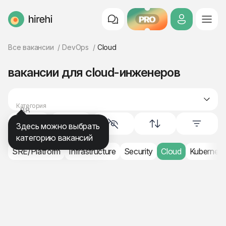
PRO
HireHi
Все вакансии
DevOps
Cloud
вакансии для cloud-инженеров
Категория
88
DevOps
Здесь можно выбрать
категорию вакансий
SRE/Platform
Infrastructure
Security
Cloud
Kubernete