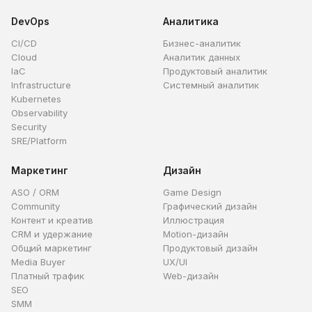
DevOps
Аналитика
CI/CD
Бизнес-аналитик
Cloud
Аналитик данных
IaC
Продуктовый аналитик
Infrastructure
Системный аналитик
Kubernetes
Observability
Security
SRE/Platform
Маркетинг
Дизайн
ASO / ORM
Game Design
Community
Графический дизайн
Контент и креатив
Иллюстрация
CRM и удержание
Motion-дизайн
Общий маркетинг
Продуктовый дизайн
Media Buyer
UX/UI
Платный трафик
Web-дизайн
SEO
SMM