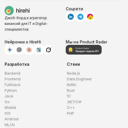
Соцсети
Джоб-борд и агрегатор
вакансий для IT и Digital-
специалистов
Нейронки о HireHi
Мы на Product Radar
Разработка
Стеки
Backend
Node.js
Frontend
Data Engineer
Fullstack
Kotlin
Python
Rust
Java
1C
Go
.NET/C#
Mobile
C++
iOS
PHP
Android
ML/AI