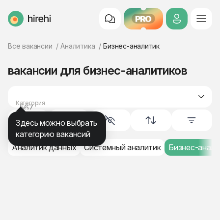
PRO
HireHi
Все вакансии
Аналитика
Бизнес-аналитик
вакансии для бизнес-аналитиков
Категория
567
аналитика
Здесь можно выбрать
категорию вакансий
Аналитик данных
Системный аналитик
Бизнес-анали