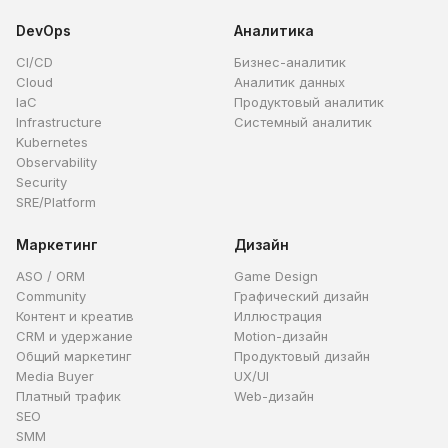
DevOps
Аналитика
CI/CD
Бизнес-аналитик
Cloud
Аналитик данных
IaC
Продуктовый аналитик
Infrastructure
Системный аналитик
Kubernetes
Observability
Security
SRE/Platform
Маркетинг
Дизайн
ASO / ORM
Game Design
Community
Графический дизайн
Контент и креатив
Иллюстрация
CRM и удержание
Motion-дизайн
Общий маркетинг
Продуктовый дизайн
Media Buyer
UX/UI
Платный трафик
Web-дизайн
SEO
SMM