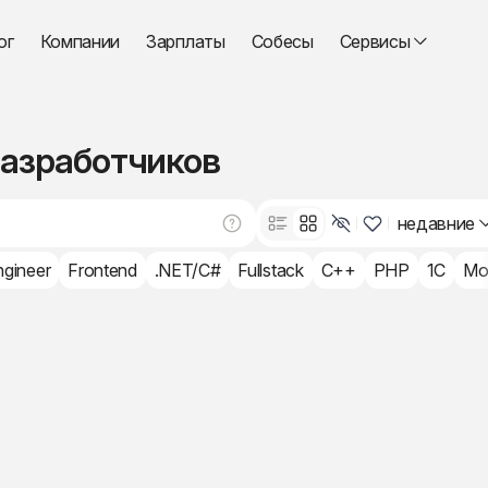
ог
Компании
Зарплаты
Собесы
Сервисы
разработчиков
недавние
ngineer
Frontend
.NET/C#
Fullstack
C++
PHP
1C
Mo