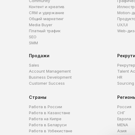
Community
Графиче
Контент и креатив
Иллюстр
CRM и удержание
Motion-д
Общий маркетинг
Продукт
Media Buyer
UX/UI
Платный трафик
Web-диз
SEO
SMM
Продажи
Рекрут
Sales
Рекруте
Account Management
Talent Ac
Business Development
HR
Customer Success
Sourcing
Страны
Регион
Работа в России
Россия
Работа в Казахстане
СНГ
Работа на Кипре
Европа
Работа в Беларуси
MENA
Работа в Узбекистане
Азия