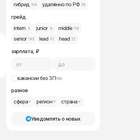
гибрид
удалённо по РФ
104
29
грейд
intern
junior
middle
5
9
116
senior
lead
head
193
72
22
зарплата, ₽
от
до
вакансии без ЗП
198
разное
сфера
регион
страна
Уведомлять о новых