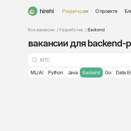
Рекрутерам
О проекте
Бл
HireHi
Все вакансии
Разработка
Backend
вакансии для backend-
ML/AI
Python
Java
Backend
Go
Data E