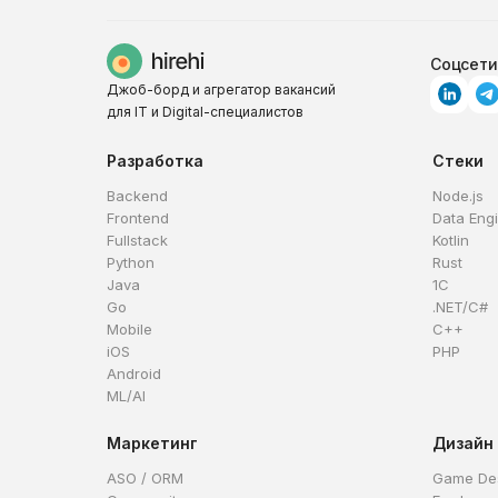
Соцсети
Джоб-борд и агрегатор вакансий
для IT и Digital-специалистов
Разработка
Стеки
Backend
Node.js
Frontend
Data Eng
Fullstack
Kotlin
Python
Rust
Java
1C
Go
.NET/C#
Mobile
C++
iOS
PHP
Android
ML/AI
Маркетинг
Дизайн
ASO / ORM
Game De