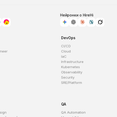
Нейронки о HireHi
DevOps
CI/CD
ineer
Cloud
IaC
Infrastructure
Kubernetes
Observability
Security
SRE/Platform
QA
sign
QA Automation