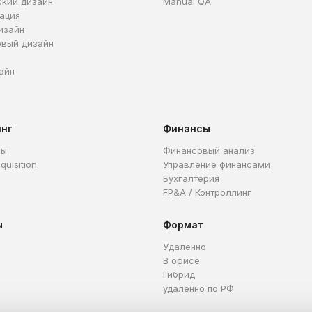
ский дизайн
Manual QA
ация
изайн
овый дизайн
айн
инг
Финансы
ры
Финансовый анализ
quisition
Управление финансами
Бухгалтерия
FP&A / Контроллинг
ы
Формат
Удалённо
В офисе
Гибрид
удалённо по РФ