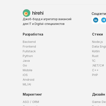
Соцсети
Джоб-борд и агрегатор вакансий
для IT и Digital-специалистов
Разработка
Стеки
Backend
Node.js
Frontend
Data Eng
Fullstack
Kotlin
Python
Rust
Java
1C
Go
.NET/C#
Mobile
C++
iOS
PHP
Android
ML/AI
Маркетинг
Дизайн
ASO / ORM
Game De