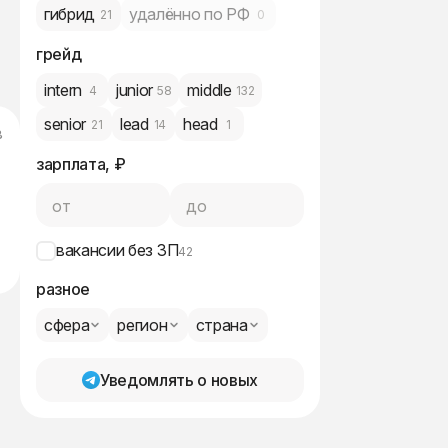
гибрид
удалённо по РФ
21
0
грейд
intern
junior
middle
4
58
132
senior
lead
head
21
14
1
в
зарплата, ₽
от
до
вакансии без ЗП
42
разное
сфера
регион
страна
Уведомлять о новых