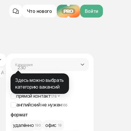
Что нового
PRO
Войти
Категория
230
маркетинг
ASO / ORM
Community
подходят мне
Здесь можно выбрать
категорию вакансий
HireHi вакансии
0
прямой контакт
178
английский не нужен
166
формат
удалённо
офис
190
19