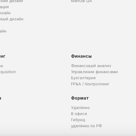
ский дизайн
Manual QA
ация
изайн
овый дизайн
айн
инг
Финансы
ры
Финансовый анализ
quisition
Управление финансами
Бухгалтерия
FP&A / Контроллинг
ы
Формат
Удалённо
В офисе
Гибрид
удалённо по РФ