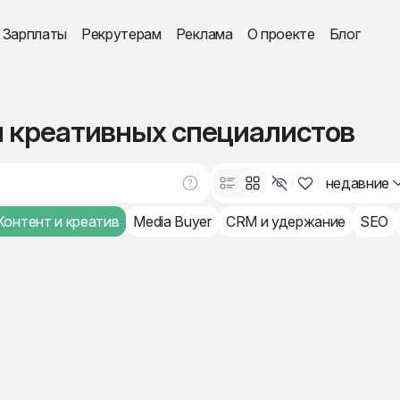
Зарплаты
Рекрутерам
Реклама
О проекте
Блог
и креативных специалистов
недавние
Контент и креатив
Media Buyer
CRM и удержание
SEO