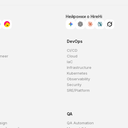
Нейронки о HireHi
DevOps
CI/CD
ineer
Cloud
IaC
Infrastructure
Kubernetes
Observability
Security
SRE/Platform
QA
sign
QA Automation