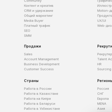
Community
Графиче
Контент и креатив
Иллюстр
CRM и удержание
Motion-д
Общий маркетинг
Продукт
Media Buyer
UX/UI
Платный трафик
Web-диз
SEO
SMM
Продажи
Рекрут
Sales
Рекруте
Account Management
Talent Ac
Business Development
HR
Customer Success
Sourcing
Страны
Регион
Работа в России
Россия
Работа в Казахстане
СНГ
Работа на Кипре
Европа
Работа в Беларуси
MENA
Работа в Узбекистане
Азия