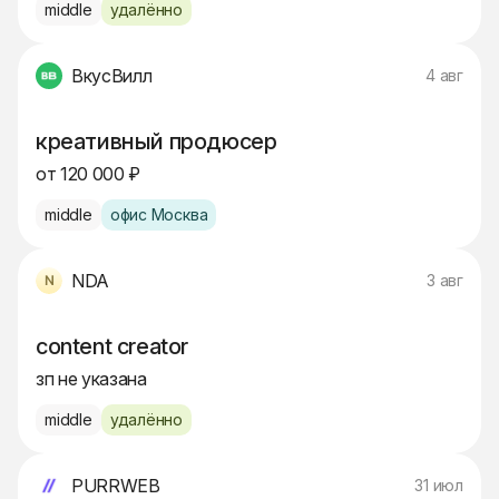
middle
удалённо
ВкусВилл
4 авг
креативный продюсер
от 120 000 ₽
middle
офис Москва
NDA
3 авг
content creator
зп не указана
middle
удалённо
PURRWEB
31 июл