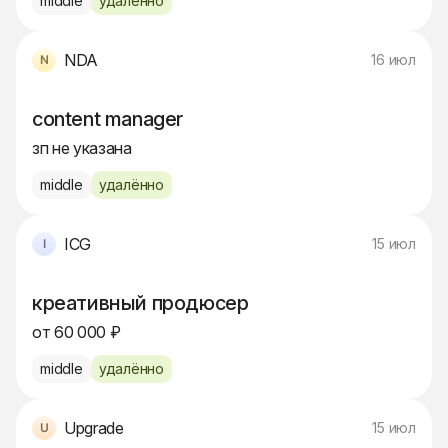
middle
удалённо
NDA
16 июл
content manager
зп не указана
middle
удалённо
ICG
15 июл
креативный продюсер
от 60 000 ₽
middle
удалённо
Upgrade
15 июл