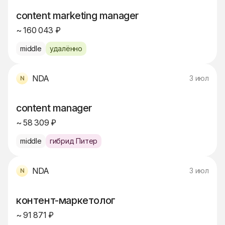
content marketing manager
~ 160 043 ₽
middle
удалённо
NDA
3 июл
content manager
~ 58 309 ₽
middle
гибрид Питер
NDA
3 июл
контент-маркетолог
~ 91 871 ₽