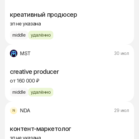
креативный продюсер
зп не указана
middle
удалённо
MST
30 июл
creative producer
от 160 000 ₽
middle
удалённо
NDA
29 июл
контент-маркетолог
зп не указана