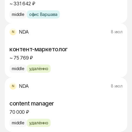
~ 331 642 ₽
middle
офис Варшава
NDA
8 июл
контент-маркетолог
~ 75 769 ₽
middle
удалённо
NDA
8 июл
content manager
70 000 ₽
middle
удалённо