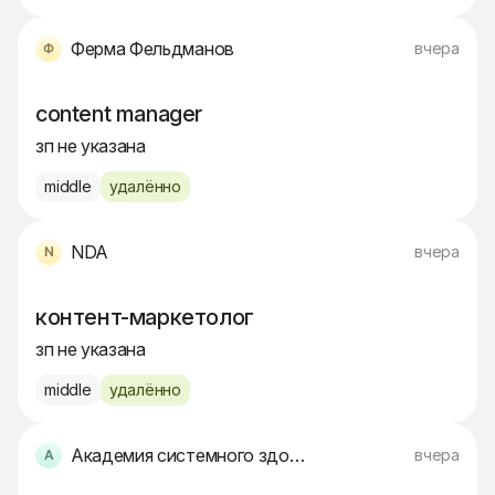
Ферма Фельдманов
вчера
content manager
зп не указана
middle
удалённо
NDA
вчера
контент-маркетолог
зп не указана
middle
удалённо
Академия системного здоровья
вчера