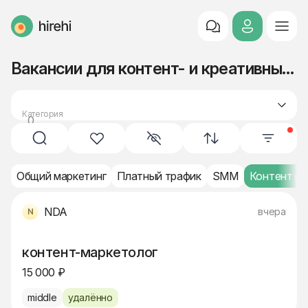
HireHi
Вакансии для контент- и креативных специалистов (Middle)
Категория
0
маркетинг
Общий маркетинг
Платный трафик
SMM
Контент и 
NDA
вчера
контент-маркетолог
15 000 ₽
middle
удалённо