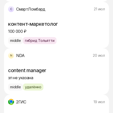
СмартЛомбард
21 июл
контент-маркетолог
100 000 ₽
middle
гибрид Тольятти
NDA
20 июл
content manager
зп не указана
middle
удалённо
2ГИС
19 июл