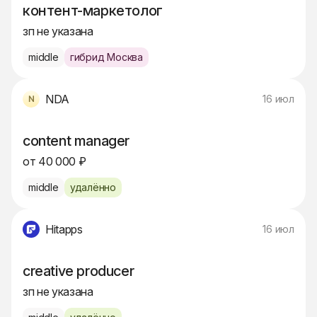
контент-маркетолог
зп не указана
middle
гибрид Москва
NDA
16 июл
content manager
от 40 000 ₽
middle
удалённо
Hitapps
16 июл
creative producer
зп не указана