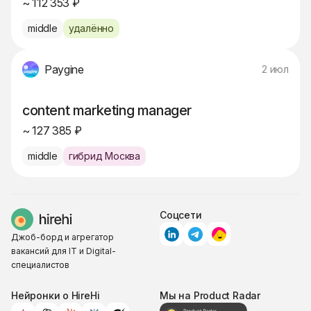
~ 112 353 ₽
middle
удалённо
Paygine
2 июл
content marketing manager
~ 127 385 ₽
middle
гибрид Москва
Соцсети
Джоб-борд и агрегатор
вакансий для IT и Digital-
специалистов
Нейронки о HireHi
Мы на Product Radar