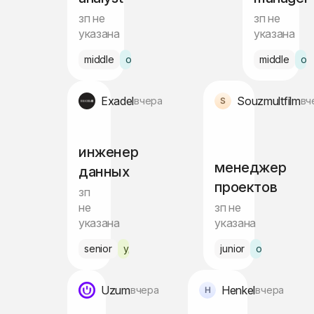
зп не
зп не
указана
указана
middle
офис Ташкент
middle
оф
Exadel
Souzmultfilm
вчера
вч
инженер
менеджер
данных
проектов
зп
не
зп не
указана
указана
senior
удалённо
junior
офис Ташке
Uzum
Henkel
вчера
вчера