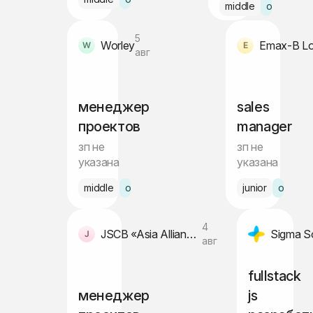
middle
офис
5
Worley
авг
менеджер
sales
проектов
manager
зп не
зп не
указана
указана
middle
офис Ташкент
junior
офис Т
4
JSCB «Asia Alliance Bank»
Sigma S
авг
fullstack
менеджер
js