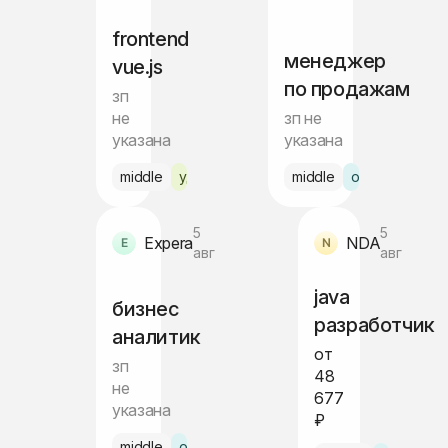
frontend
менеджер
vue.js
по продажам
зп
не
зп не
указана
указана
middle
удалённо
middle
офис Ташкент
5
5
Expera
NDA
авг
авг
java
бизнес
разработчик
аналитик
от
зп
48
не
677
указана
₽
middle
офис Ташкент