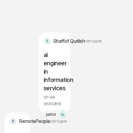
Shaffof Qurilish
сегодня
ai
engineer
in
information
services
зп не
указана
junior
офис Ташкент
RemotePeople
сегодня