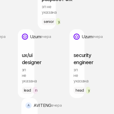
зп не
указана
ис Ташкент
senior
удалённо
Uzum
Uzum
ера
вчера
вчера
ux/ui
security
designer
engineer
зп
зп
не
не
указана
указана
нт
lead
гибрид Ташкент
head
удалённо
AVITENG
вчера