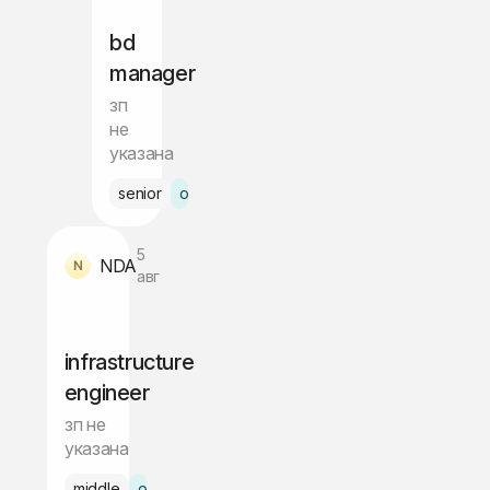
bd
manager
зп
не
указана
senior
офис Ташкент
5
NDA
авг
infrastructure
engineer
зп не
указана
middle
офис Ташкент