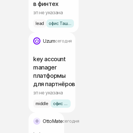
в финтех
зп не указана
lead
офис Ташкент
Uzum
сегодня
key account
manager
платформы
для партнёров
зп не указана
middle
офис Ташкент
OttoMate
сегодня