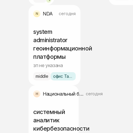
NDA
сегодня
system
administrator
геоинформационной
платформы
зп не указана
middle
офис Ташкент
Национальный банк Узбекистана
сегодня
системный
аналитик
кибербезопасности