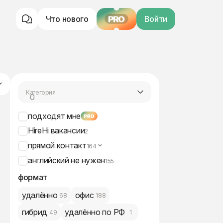
Что нового
PRO
Войти
Категория
0
все вакансии
подходят мне
HireHi вакансии
2
прямой контакт
164
английский не нужен
155
формат
удалённо
офис
68
188
гибрид
удалённо по РФ
49
1