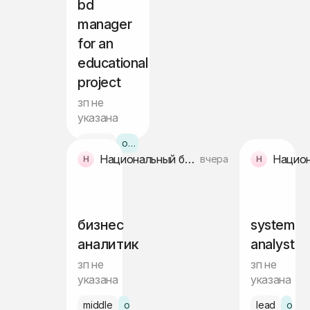
bd
manager
for an
educational
project
зп не
указана
senior
офис Ташкент
Национальный банк внешнеэкономической деятельности Республики Узбекистана
вчера
бизнес
system
аналитик
analyst
зп не
зп не
указана
указана
middle
офис Ташкент
lead
офис