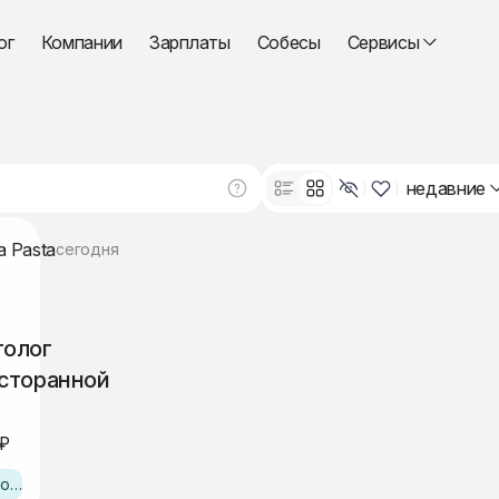
ог
Компании
Зарплаты
Собесы
Сервисы
недавние
a Pasta
сегодня
толог
сторанной
 ₽
офис Ташкент