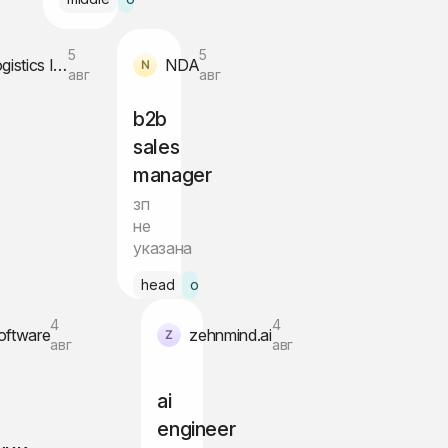
5
5
Emax-B Logistics INC
NDA
авг
авг
b2b
sales
manager
зп
не
указана
ашкент
head
офис Ташкент
4
4
oftware
zehnmind.ai
авг
авг
ai
engineer