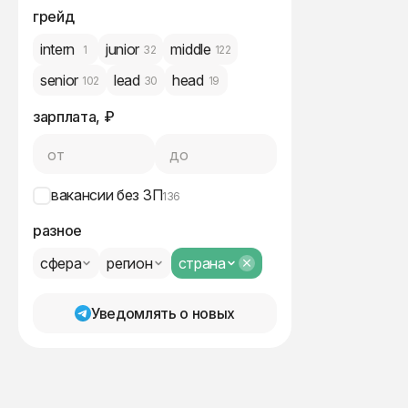
грейд
intern
junior
middle
1
32
122
senior
lead
head
102
30
19
зарплата, ₽
от
до
вакансии без ЗП
136
разное
сфера
регион
страна
Уведомлять о новых