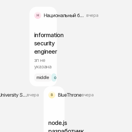
Национальный банк внешнеэкономической деятельности Республики Узбекистана
вчера
information
security
engineer
зп не
указана
middle
офис Ташкент
Global University Systems
BlueThrone
вчера
вчера
node.js
разработчик