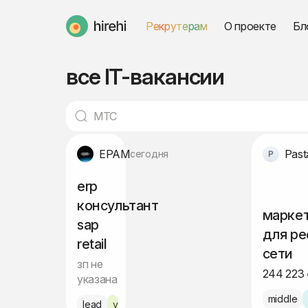
Рекрутерам
О проекте
Бл
HireHi
все IT-вакансии
EPAM
Past
сегодня
erp
консультант
марке
sap
для ре
retail
сети
зп не
244 223
указана
middle
lead
удалённо