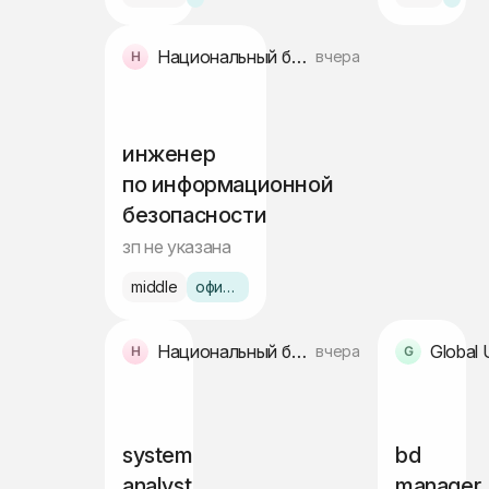
Национальный банк внешнеэкономической деятельности Республики Узбекистана
вчера
инженер
по информационной
безопасности
зп не указана
middle
офис Ташкент
Национальный банк внешнеэкономической деятельности Республики Узбекистана
вчера
system
bd
analyst
manager