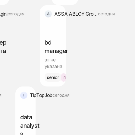
gini
ASSA ABLOY Group
сегодня
сегодня
ер
bd
та
manager
зп не
указана
офис Берлин
senior
гибрид Берлин
TipTopJob
я
сегодня
data
analyst
8