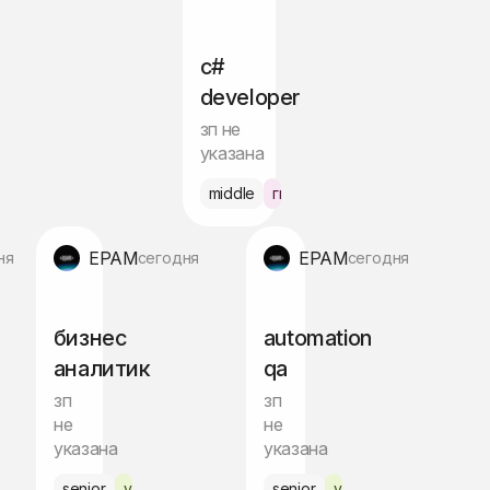
c#
developer
зп не
указана
брид Варшава
middle
гибрид Варшава
EPAM
EPAM
ня
сегодня
сегодня
бизнес
automation
аналитик
qa
зп
зп
не
не
указана
указана
но
senior
удалённо
senior
удалённо