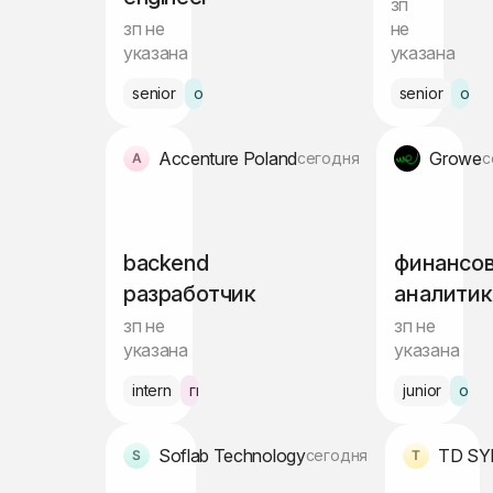
зп
зп не
не
указана
указана
senior
офис Лимассол
senior
офи
Accenture Poland
Growe
сегодня
с
backend
финансо
разработчик
аналитик
зп не
зп не
указана
указана
intern
гибрид Варшава
junior
офи
Soflab Technology
TD SY
сегодня