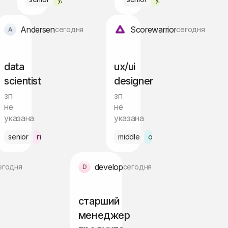
Andersen
Scorewarrior
сегодня
сегодня
data
ux/ui
scientist
designer
зп
зп
не
не
указана
указана
senior
гибрид Варшава
middle
офис
develop
егодня
сегодня
старший
менеджер