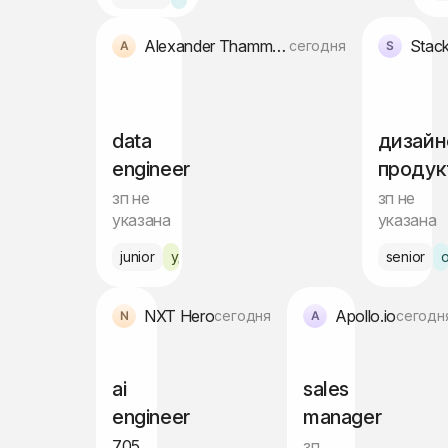
Alexander Thamm [at]
Stack
сегодня
data
дизайн
engineer
продук
зп не
зп не
указана
указана
junior
удалённо
senior
NXT Hero
Apollo.io
сегодня
сегодн
ai
sales
engineer
manager
705
зп