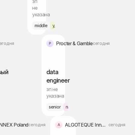
зп
не
указана
с Варшава
middle
удалённо
Procter & Gamble
егодня
сегодня
вый
data
engineer
зп не
указана
с Варшава
senior
гибрид Варшава
NNEX Poland
ALGOTEQUE Innovation Hub
сегодня
сегодня