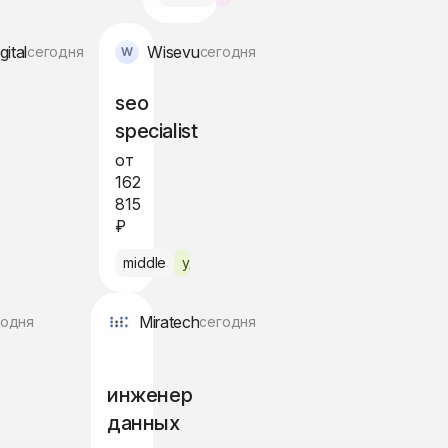
ital
Wisevu
сегодня
сегодня
seo
specialist
от
162
815
₽
нно
middle
удалённо
Miratech
годня
сегодня
инженер
данных