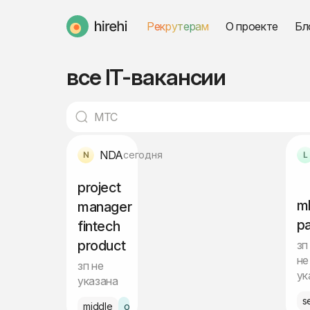
Рекрутерам
О проекте
Бл
HireHi
все IT-вакансии
NDA
сегодня
project
m
manager
р
fintech
product
зп
не
зп не
ук
указана
s
middle
офис Пафос