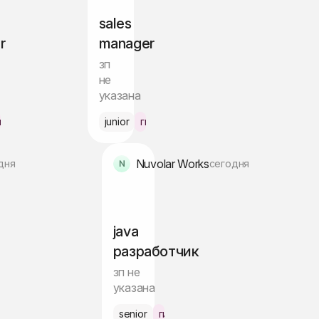
sales
r
manager
зп
не
указана
гибрид Лондон
junior
гибрид Лондон
Nuvolar Works
дня
сегодня
java
разработчик
зп не
указана
 Барселона
senior
гибрид Барселона