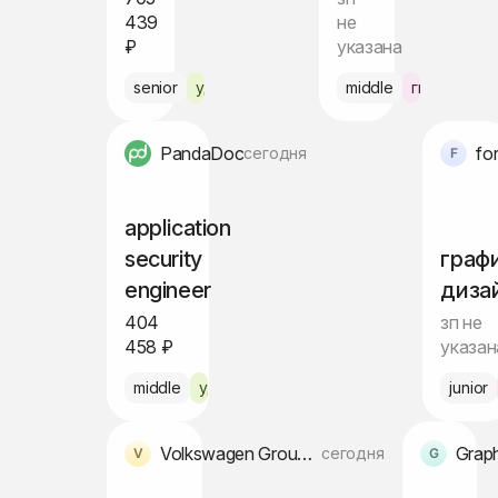
439
не
₽
указана
senior
удалённо
middle
гибрид Ло
PandaDoc
fo
сегодня
application
security
граф
engineer
диза
404
зп не
458 ₽
указан
middle
удалённо
junior
Volkswagen Group Digital Solutions
Grap
сегодня