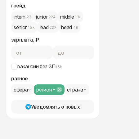
грейд
intern
junior
middle
23
224
1.1k
senior
lead
head
1.8k
227
48
зарплата, ₽
от
до
вакансии без ЗП
1.6k
разное
сфера
регион
страна
Уведомлять о новых