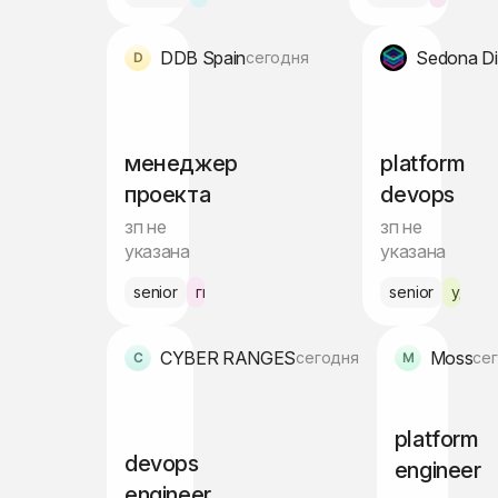
DDB Spain
Sedona Dig
сегодня
менеджер
platform
проекта
devops
зп не
зп не
указана
указана
senior
гибрид Барселона
senior
удалё
CYBER RANGES
Moss
сегодня
се
platform
devops
engineer
engineer