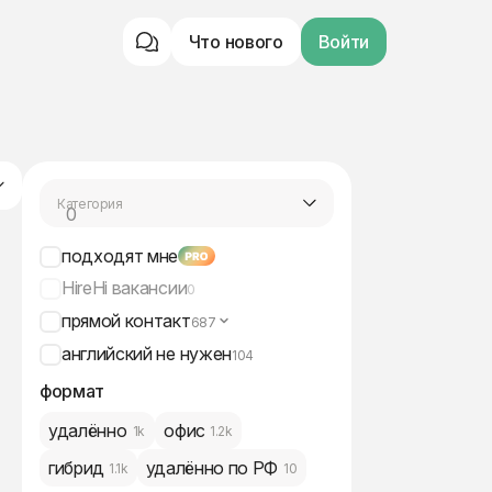
Что нового
Войти
Категория
0
все вакансии
подходят мне
HireHi вакансии
0
прямой контакт
687
английский не нужен
104
формат
удалённо
офис
1k
1.2k
гибрид
удалённо по РФ
1.1k
10