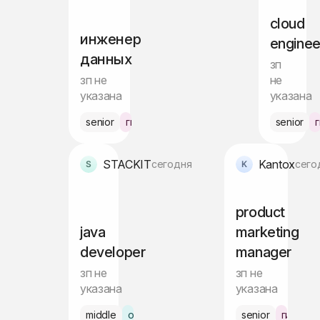
cloud
инженер
enginee
данных
зп
зп не
не
указана
указана
senior
гибрид Лисбоа
senior
STACKIT
Kantox
сегодня
сего
product
java
marketing
developer
manager
зп не
зп не
указана
указана
middle
офис Барселона
senior
гибрид