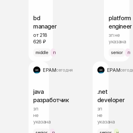
bd
platform
manager
engineer
от 218
зп не
626 ₽
указана
middle
гибрид Варшава
senior
ги
EPAM
EPAM
сегодня
сегод
java
.net
разработчик
developer
зп
зп
не
не
указана
указана
senior
гибрид Варшава
senior
удалён