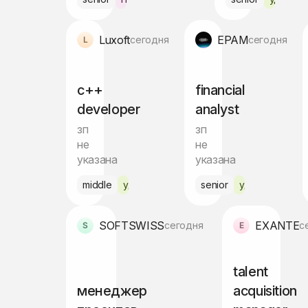
Luxoft
EPAM
сегодня
сегодня
c++
financial
developer
analyst
зп
зп
не
не
указана
указана
middle
удалённо
senior
удалённо
SOFTSWISS
EXANTE
сегодня
с
talent
менеджер
acquisition