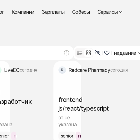
ог
Компании
Зарплаты
Собесы
Сервисы
недавние
LiveEO
Redcare Pharmacy
сегодня
сегодня
l
frontend
азработчик
js/react/typescript
зп не
азана
указана
enior
гибрид Берлин
senior
гибрид Берлин