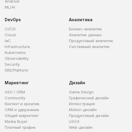
Android
ML/AI
DevOps
Аналитика
CI/CD
Бизнес-аналитик
Cloud
Аналитик данных
IaC
Продуктовый аналитик
Infrastructure
Системный аналитик
Kubernetes
Observability
Security
SRE/Platform
Маркетинг
Дизайн
ASO / ORM
Game Design
Community
Графический дизайн
Контент и креатив
Иллюстрация
CRM и удержание
Motion-дизайн
Общий маркетинг
Продуктовый дизайн
Media Buyer
UX/UI
Платный трафик
Web-дизайн