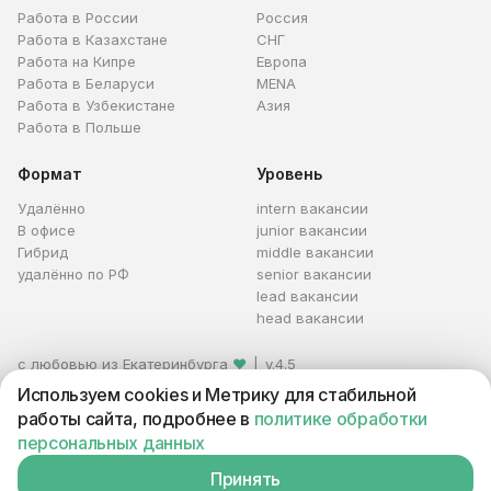
Работа в России
Россия
Работа в Казахстане
СНГ
Работа на Кипре
Европа
Работа в Беларуси
MENA
Работа в Узбекистане
Азия
Работа в Польше
Формат
Уровень
Удалённо
intern вакансии
В офисе
junior вакансии
Гибрид
middle вакансии
удалённо по РФ
senior вакансии
lead вакансии
head вакансии
с любовью из Екатеринбурга
❤
|
v.4.5
© 2026 HireHi
Используем cookies и Метрику для стабильной
Каталог профессий
Оферта
Условия
работы сайта, подробнее в
политике обработки
Персональные данные
Реклама
персональных данных
ИП Захаров Антон Алексеевич · ИНН 663005711880 · ОГРНИП
321665800059102
Принять