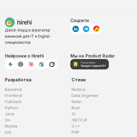
правки придут на EN. Лучше не смешивать
обхода всех ATS нет, но точечная адаптация
языки во входе, так результат чище.
один из самых рабочих рычагов.
Соцсети
Джоб-борд и агрегатор
вакансий для IT и Digital-
специалистов
Нейронки о HireHi
Мы на Product Radar
Разработка
Стеки
Backend
Node.js
Frontend
Data Engineer
Fullstack
Kotlin
Python
Rust
Java
1C
Go
.NET/C#
Mobile
C++
iOS
PHP