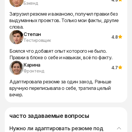
Бэкенд
Загрузил резюме и вакансию, получил правки без
Подс
выдуманных проектов. Только мои факты, другие
рез
слова.
Степан
4.8
Тестировщик
Пра
Боялся что добавят опыт которого не было.
пер
Правки в блоке о себе и навыках, всё по факту.
те ж
Карина
4.7
Фронтенд
Адаптировала резюме за один заход. Раньше
Отк
вручную переписывала о себе, тратила целый
поз
вечер.
зада
часто задаваемые вопросы
Нужно ли адаптировать резюме под