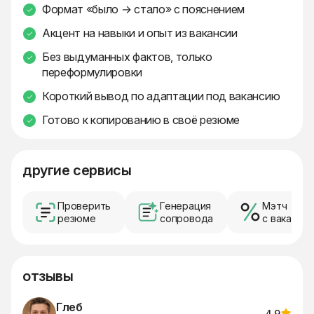
Формат «было → стало» с пояснением
Акцент на навыки и опыт из вакансии
Без выдуманных фактов, только
переформулировки
Короткий вывод по адаптации под вакансию
Готово к копированию в своё резюме
другие сервисы
Проверить
Генерация
Мэтч
резюме
сопровода
с ваканси
отзывы
Глеб
4.9