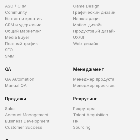
ASO / ORM
Game Design
Community
Графический дизайн
Контент и креатив
Иллюстрация
CRM и удержание
Motion-дизайн
Общий маркетинг
Продуктовый дизайн
Media Buyer
UX/UI
Платный трафик
Web-дизайн
SEO
SMM
QA
Менеджмент
QA Automation
Менеджер продукта
Manual QA
Менеджер проектов
Продажи
Рекрутинг
Sales
Рекрутеры
Account Management
Talent Acquisition
Business Development
HR
Customer Success
Sourcing