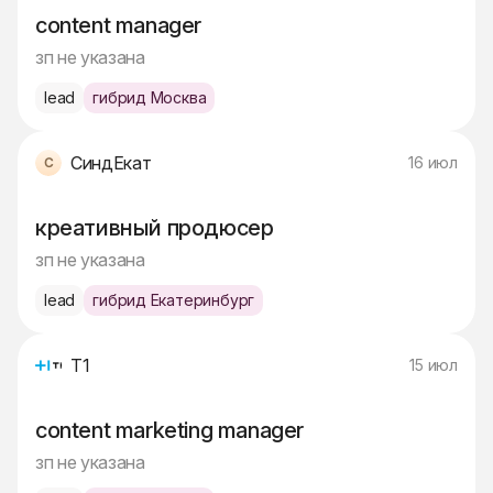
content manager
зп не указана
lead
гибрид Москва
СиндЕкат
16 июл
креативный продюсер
зп не указана
lead
гибрид Екатеринбург
Т1
15 июл
content marketing manager
зп не указана