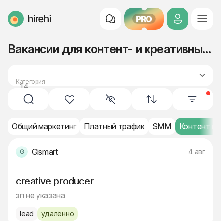
PRO
HireHi
Вакансии для контент- и креативных специалистов (Lead)
Категория
14
маркетинг
Общий маркетинг
Платный трафик
SMM
Контент и 
Gismart
4 авг
creative producer
зп не указана
lead
удалённо