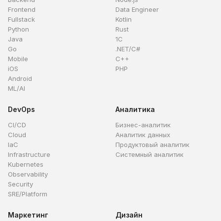
Frontend
Data Engineer
Fullstack
Kotlin
Python
Rust
Java
1C
Go
.NET/C#
Mobile
C++
iOS
PHP
Android
ML/AI
DevOps
Аналитика
CI/CD
Бизнес-аналитик
Cloud
Аналитик данных
IaC
Продуктовый аналитик
Infrastructure
Системный аналитик
Kubernetes
Observability
Security
SRE/Platform
Маркетинг
Дизайн