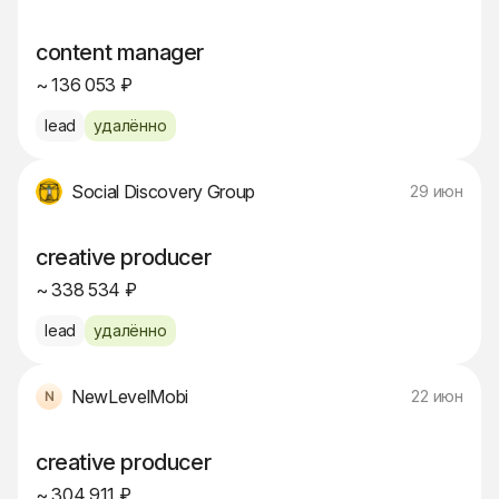
content manager
~ 136 053 ₽
lead
удалённо
Social Discovery Group
29 июн
creative producer
~ 338 534 ₽
lead
удалённо
NewLevelMobi
22 июн
creative producer
~ 304 911 ₽