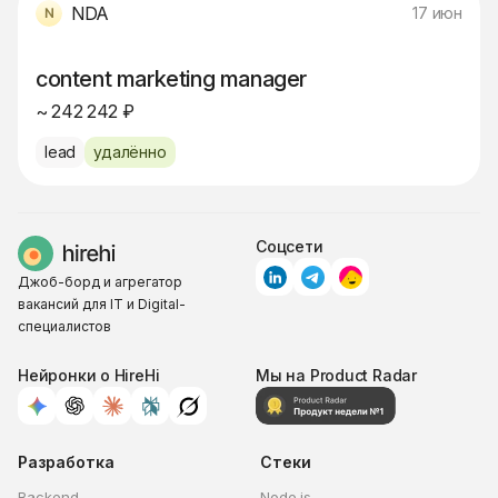
NDA
17 июн
content marketing manager
~ 242 242 ₽
lead
удалённо
Соцсети
Джоб-борд и агрегатор
вакансий для IT и Digital-
специалистов
Нейронки о HireHi
Мы на Product Radar
Разработка
Стеки
Backend
Node.js