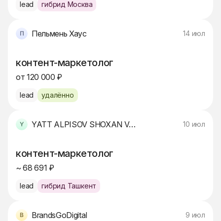
lead
гибрид Москва
Пельмень Хаус
14 июл
контент-маркетолог
от 120 000 ₽
lead
удалённо
YATT ALPISOV SHOXAN VALIXANOVICH
10 июл
контент-маркетолог
~ 68 691 ₽
lead
гибрид Ташкент
BrandsGoDigital
9 июл