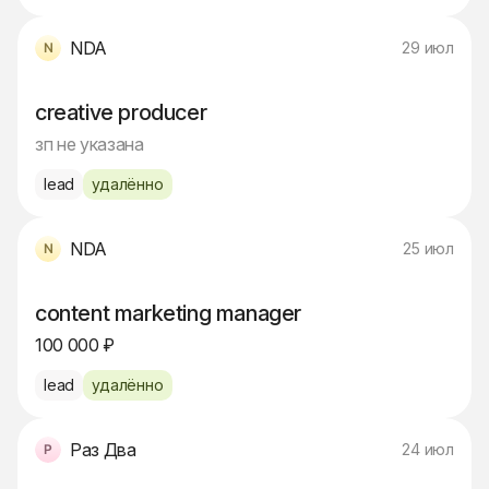
NDA
29 июл
creative producer
зп не указана
lead
удалённо
NDA
25 июл
content marketing manager
100 000 ₽
lead
удалённо
Раз Два
24 июл