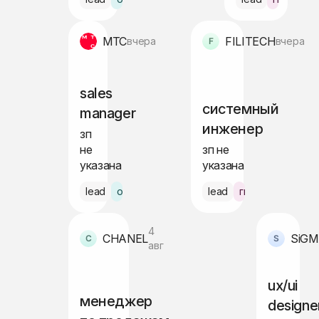
МТС
FILITECH
вчера
вчера
sales
системный
manager
инженер
зп
не
зп не
указана
указана
lead
офис Кызыл
lead
гибрид
4
CHANEL
SiGM
авг
ux/ui
менеджер
designe