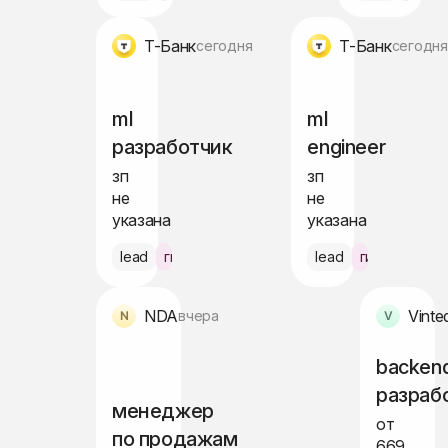
Т-Банк
Т-Банк
сегодня
сегодн
ml
ml
разработчик
engineer
зп
зп
не
не
указана
указана
lead
гибрид Москва
lead
гибрид Моск
NDA
Vinte
вчера
backen
разраб
менеджер
от
по продажам
669