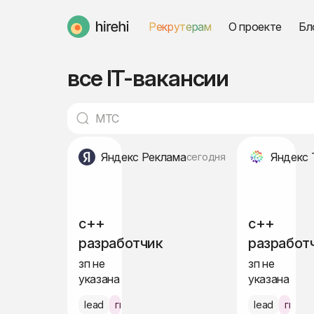
Рекрутерам
О проекте
Бл
HireHi
все IT-вакансии
Яндекс Реклама
Яндекс 
сегодня
c++
c++
разработчик
разработ
зп не
зп не
указана
указана
lead
гибрид Москва
lead
гибри