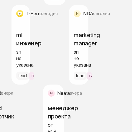
Т-Банк
NDA
я
сегодня
сегодня
ml
marketing
инженер
manager
зп
зп
не
не
указана
указана
ва
lead
гибрид Москва
lead
гибрид Варшава
d
Neara
вчера
вчера
d
менеджер
отчик
проекта
от
908