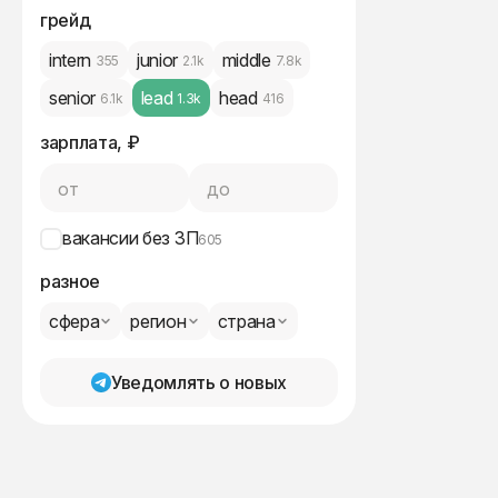
грейд
intern
junior
middle
355
2.1k
7.8k
senior
lead
head
6.1k
1.3k
416
зарплата, ₽
от
до
вакансии без ЗП
605
разное
сфера
регион
страна
Уведомлять о новых