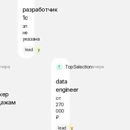
разработчик
1c
зп
не
указана
а
lead
удалённо
TopSelection
вчера
вчера
data
engineer
жер
от
дажам
270
000
₽
ис Питер
lead
удалённо по РФ