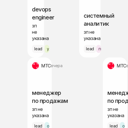
devops
системный
engineer
аналитик
зп
не
зп не
указана
указана
lead
удалённо
lead
гибрид Москв
МТС
МТС
вчера
менеджер
менед
по продажам
по про
зп не
зп не
указана
указана
lead
офис Питер
lead
оф