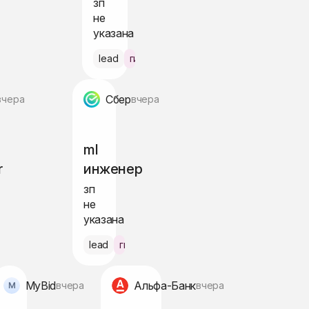
зп
не
указана
сква
lead
гибрид
Сбер
вчера
вчера
ml
r
инженер
зп
не
указана
брид Москва
lead
гибрид Москва
MyBid
Альфа-Банк
вчера
вчера