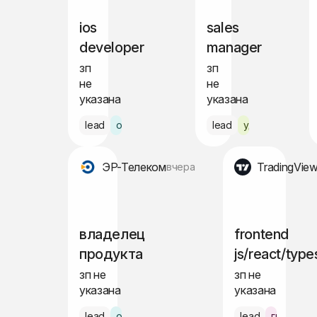
ios
sales
developer
manager
зп
зп
не
не
указана
указана
lead
офис Москва
lead
удалённо
ЭР-Телеком
TradingVie
вчера
владелец
frontend
продукта
js/react/type
зп не
зп не
указана
указана
lead
офис Пермь
lead
гибрид