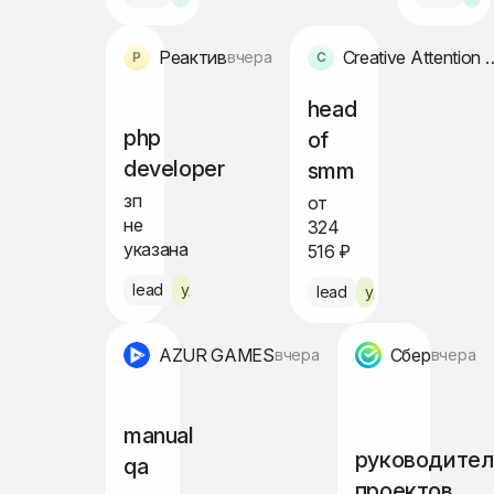
Реактив
Creative Attent
вчера
head
php
of
developer
smm
зп
от
не
324
указана
516 ₽
lead
удалённо
lead
удалённо
AZUR GAMES
Сбер
вчера
вчера
manual
руководител
qa
проектов