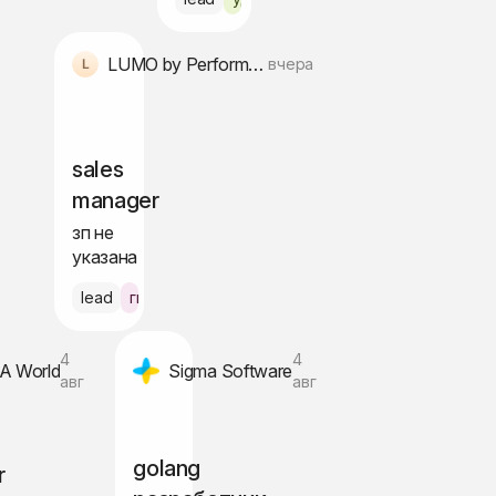
LUMO by Performance Group
вчера
sales
manager
зп не
указана
lead
гибрид Варшава
4
4
A World
Sigma Software
авг
авг
golang
r