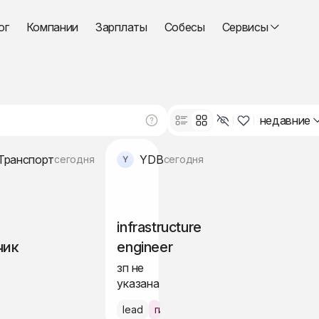
ог
Компании
Зарплаты
Собесы
Сервисы
недавние
Транспорт
YDB
сегодня
сегодня
infrastructure
чик
engineer
зп не
указана
д
lead
гибрид Белград