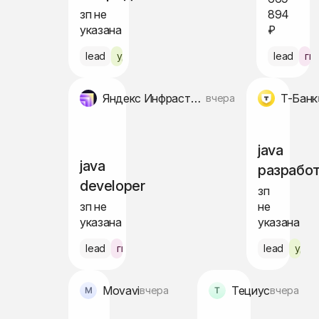
зп не
894
указана
₽
lead
удалённо
lead
ги
Яндекс Инфраструктура
Т-Банк
вчера
java
java
разрабо
developer
зп
зп не
не
указана
указана
lead
гибрид
lead
удал
Movavi
Тециус
вчера
вчера