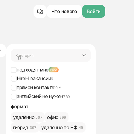
Что нового
Войти
Категория
0
все вакансии
подходят мне
HireHi вакансии
9
прямой контакт
519
английский не нужен
789
формат
удалённо
офис
567
299
гибрид
удалённо по РФ
397
49