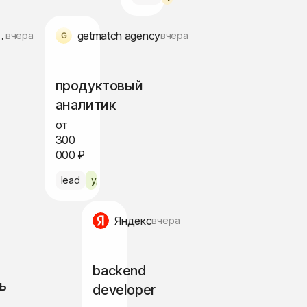
ion Company
getmatch agency
вчера
вчера
продуктовый
аналитик
от
300
000 ₽
lead
удалённо
Яндекс
вчера
backend
ь
developer