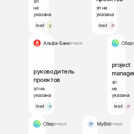
зп
не
зп не
указана
указана
lead
удалённо
lead
гибрид Мо
Альфа-Банк
Сбер
вчера
project
руководитель
manage
проектов
зп
зп не
не
указана
указана
lead
офис Москва
lead
ги
Сбер
MyBid
вчера
вчера