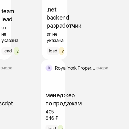
.net
team
backend
lead
разработчик
зп
не
зп не
указана
указана
lead
удалённо
lead
удалённо по РФ
w
Royal York Property Management
вчера
вчера
менеджер
script
по продажам
405
646 ₽
lead
удалённо