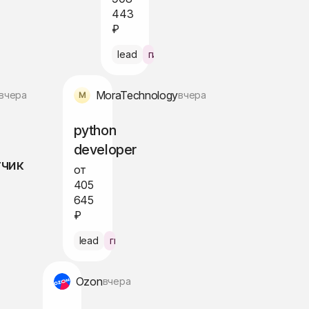
443
₽
брид Амстердам
lead
гибрид Берлин
MoraTechnology
вчера
вчера
python
developer
тчик
от
405
645
₽
ённо
lead
гибрид Варшава
Ozon
вчера