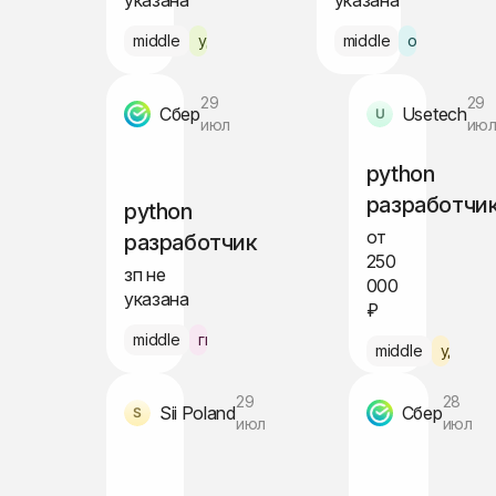
указана
указана
middle
удалённо
middle
офис Екате
29
29
Сбер
Usetech
июл
ию
python
разработчи
python
от
разработчик
250
зп не
000
указана
₽
middle
гибрид Москва
middle
удалён
29
28
Sii Poland
Сбер
июл
июл