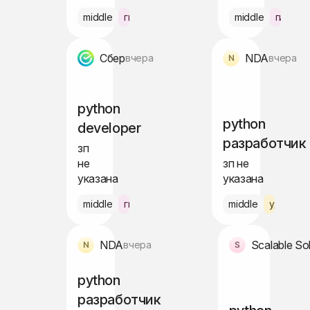
middle
гибрид Москва
middle
гибрид
Сбер
NDA
вчера
вчера
python
python
developer
разработчик
зп
не
зп не
указана
указана
middle
гибрид Москва
middle
удалённ
NDA
Scalable So
вчера
python
разработчик