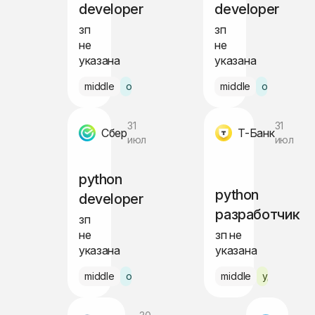
developer
developer
зп
зп
не
не
указана
указана
middle
офис Бишкек
middle
офис
31
31
Сбер
Т-Банк
июл
июл
python
python
developer
разработчик
зп
не
зп не
указана
указана
middle
офис Москва
middle
удалённо