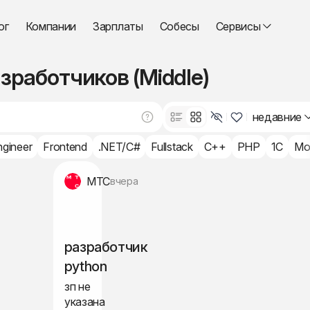
ог
Компании
Зарплаты
Собесы
Сервисы
зработчиков (Middle)
недавние
ngineer
Frontend
.NET/C#
Fullstack
C++
PHP
1C
Mo
МТС
вчера
разработчик
python
зп не
указана