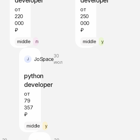
developer
developer
от
от
220
250
000
000
₽
₽
middle
гибрид Москва
middle
удалённо
30
JoSpace
июл
python
developer
от
79
357
₽
middle
удалённо по РФ