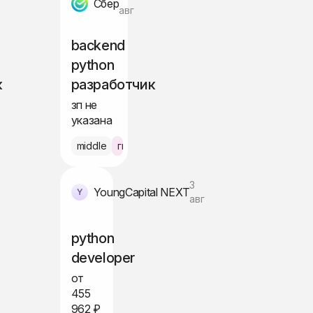
Сбер
авг
backend
python
к
разработчик
зп не
указана
но
middle
гибрид Москва
3
YoungCapital NEXT
авг
python
developer
от
455
962 ₽