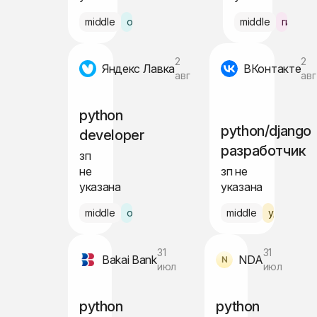
middle
офис Москва
middle
гибрид
2
2
Яндекс Лавка
ВКонтакте
авг
авг
python
python/django
developer
разработчик
зп
не
зп не
указана
указана
middle
офис Москва
middle
удалённо
31
31
Bakai Bank
NDA
июл
июл
python
python