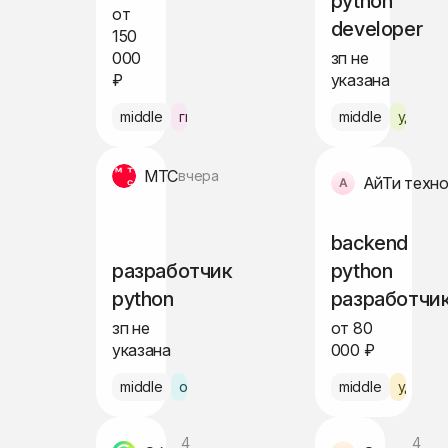
python
от
developer
150
000
зп не
₽
указана
middle
гибрид Москва
middle
удалён
МТС
вчера
АйТи техно
backend
разработчик
python
python
разработчи
зп не
от 80
указана
000 ₽
middle
офис Москва
middle
удалён
4
4