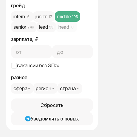
грейд
intern
junior
middle
6
17
195
senior
lead
head
249
53
0
зарплата, ₽
от
до
вакансии без ЗП
74
разное
сфера
регион
страна
Сбросить
Уведомлять о новых