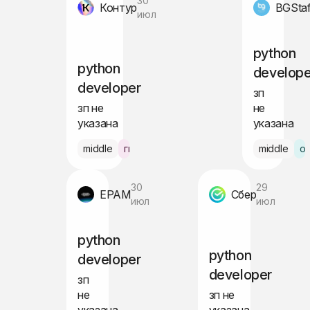
30
Контур
BGStaf
июл
python
python
develope
developer
зп
зп не
не
указана
указана
middle
гибрид Екатеринбург
middle
о
30
29
EPAM
Сбер
июл
июл
python
python
developer
developer
зп
не
зп не