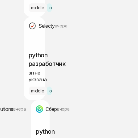
 Москва
middle
офис Москва
Selecty
вчера
python
разработчик
зп не
указана
о по РФ
middle
офис Москва
lutions
Сбер
вчера
вчера
python