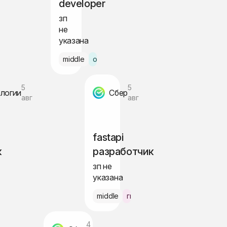
developer
зп
не
указана
но
middle
офис Питер
5
5
логии
Сбер
авг
авг
fastapi
к
разработчик
зп не
указана
но по РФ
middle
гибрид Москва
4