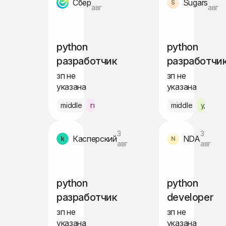
Сбер
Sugars
авг
авг
python
python
разработчик
разработчи
зп не
зп не
указана
указана
middle
гибрид Москва
middle
удалён
3
3
Касперский
NDA
авг
авг
python
python
разработчик
developer
зп не
зп не
указана
указана