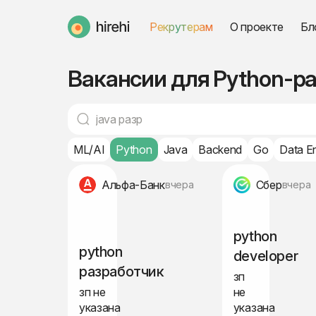
Рекрутерам
О проекте
Бл
HireHi
Вакансии для Python-ра
ML/AI
Python
Java
Backend
Go
Data E
Альфа-Банк
Сбер
вчера
вчера
python
python
developer
разработчик
зп
зп не
не
указана
указана