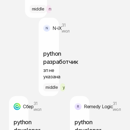
 Варшава
middle
гибрид Амстердам
31
N-iX
июл
python
разработчик
зп не
указана
 по РФ
middle
удалённо
31
31
Сбер
Remedy Logic
июл
июл
python
python