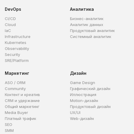
DevOps
Аналитика
CI/CD
Бизнес-аналитик
Cloud
Аналитик данных
IaC
Продуктовый аналитик
Infrastructure
Системный аналитик
Kubernetes
Observability
Security
SRE/Platform
Маркетинг
Дизайн
ASO / ORM
Game Design
Community
Графический дизайн
Контент и креатив
Иллюстрация
CRM и удержание
Motion-дизайн
Общий маркетинг
Продуктовый дизайн
Media Buyer
UX/UI
Платный трафик
Web-дизайн
SEO
SMM