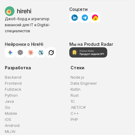
Соцсети
Джоб-борд и агрегатор
вакансий для IT и Digital-
специалистов
Нейронки о HireHi
Мы на Product Radar
Разработка
Стеки
Backend
Node.js
Frontend
Data Engineer
Fullstack
Kotlin
Python
Rust
Java
1C
Go
.NET/C#
Mobile
C++
iOS
PHP
Android
ML/AI