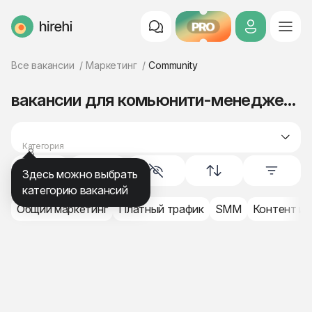
PRO
HireHi
Все вакансии
Маркетинг
Community
вакансии для комьюнити-менеджеров
Категория
8
маркетинг
Здесь можно выбрать
категорию вакансий
Общий маркетинг
Платный трафик
SMM
Контент и 