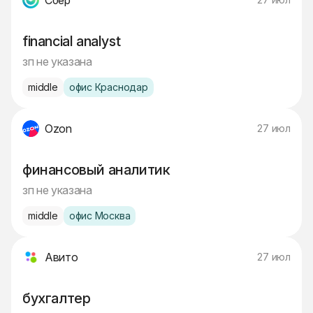
Сбер
financial analyst
зп не указана
middle
офис Краснодар
Ozon
27 июл
финансовый аналитик
зп не указана
middle
офис Москва
Авито
27 июл
бухгалтер