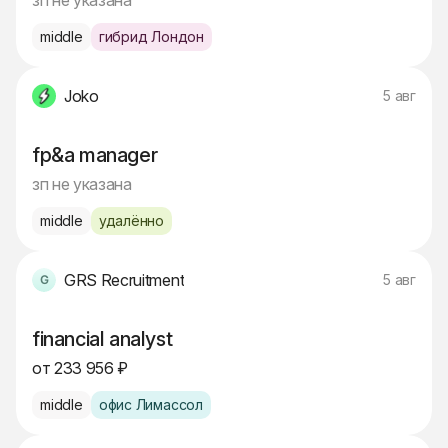
зп не указана
middle
гибрид Лондон
Joko
5 авг
fp&a manager
зп не указана
middle
удалённо
GRS Recruitment
5 авг
financial analyst
от 233 956 ₽
middle
офис Лимассол