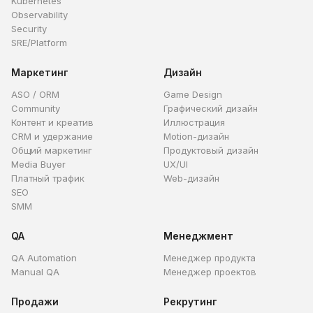
Kubernetes
Observability
Security
SRE/Platform
Маркетинг
Дизайн
ASO / ORM
Game Design
Community
Графический дизайн
Контент и креатив
Иллюстрация
CRM и удержание
Motion-дизайн
Общий маркетинг
Продуктовый дизайн
Media Buyer
UX/UI
Платный трафик
Web-дизайн
SEO
SMM
QA
Менеджмент
QA Automation
Менеджер продукта
Manual QA
Менеджер проектов
Продажи
Рекрутинг