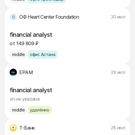
ОФ Heart Center Foundation
30 июл
financial analyst
от 149 809 ₽
middle
офис Астана
EPAM
29 июл
financial analyst
зп не указана
middle
удалённо
Т-Банк
28 июл