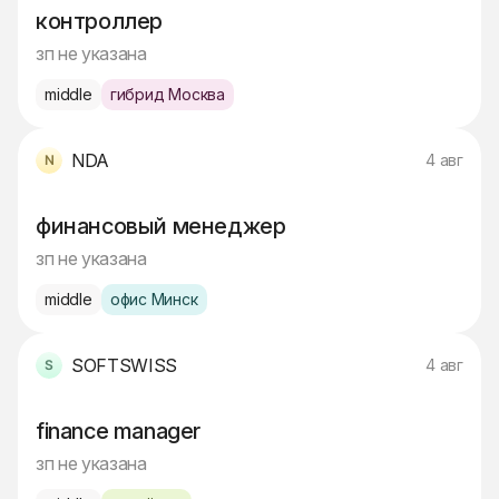
контроллер
зп не указана
middle
гибрид Москва
NDA
4 авг
финансовый менеджер
зп не указана
middle
офис Минск
SOFTSWISS
4 авг
finance manager
зп не указана