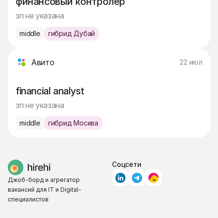
финансовый контролер
зп не указана
middle
гибрид Дубай
Авито
22 июл
financial analyst
зп не указана
middle
гибрид Москва
Соцсети
Джоб-борд и агрегатор
вакансий для IT и Digital-
специалистов