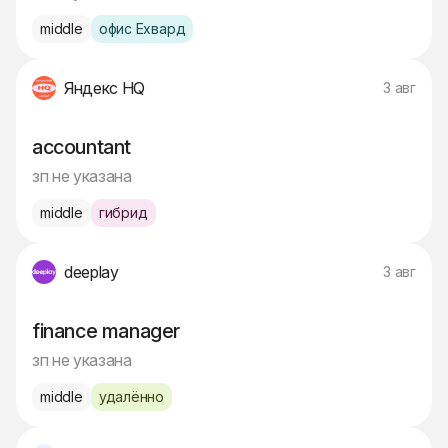
middle
офис Ехвард
Яндекс HQ
3 авг
accountant
зп не указана
middle
гибрид
deeplay
3 авг
finance manager
зп не указана
middle
удалённо