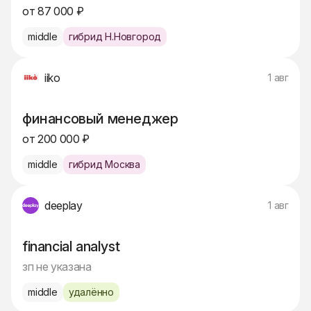
от 87 000 ₽
middle
гибрид Н.Новгород
iiko
1 авг
финансовый менеджер
от 200 000 ₽
middle
гибрид Москва
deeplay
1 авг
financial analyst
зп не указана
middle
удалённо