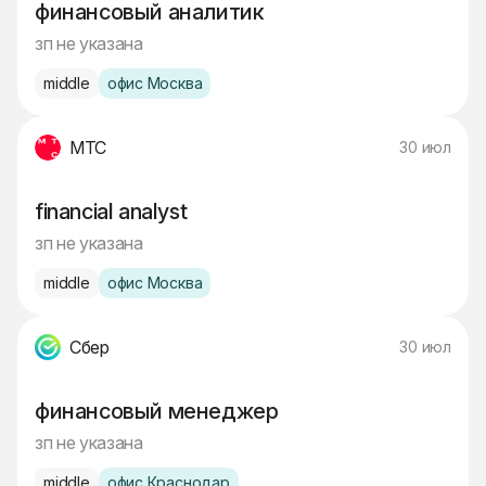
финансовый аналитик
зп не указана
middle
офис Москва
МТС
30 июл
financial analyst
зп не указана
middle
офис Москва
Сбер
30 июл
финансовый менеджер
зп не указана
middle
офис Краснодар