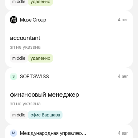
middle
удалённо
Muse Group
4 авг
accountant
зп не указана
middle
удалённо
SOFTSWISS
4 авг
финансовый менеджер
зп не указана
middle
офис Варшава
Международная управляющая компания
4 авг