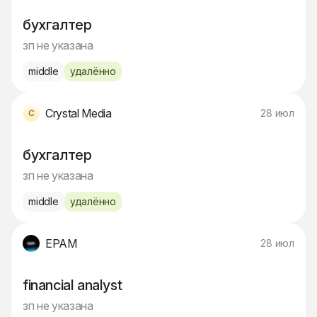
бухгалтер
зп не указана
middle
удалённо
Crystal Media
28 июл
бухгалтер
зп не указана
middle
удалённо
EPAM
28 июл
financial analyst
зп не указана