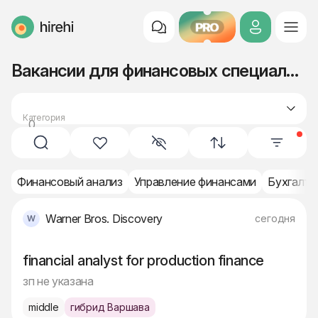
PRO
HireHi
Вакансии для финансовых специалистов (Middle)
Категория
0
финансы
Финансовый анализ
Управление финансами
Бухгалте
Warner Bros. Discovery
сегодня
financial analyst for production finance
зп не указана
middle
гибрид Варшава