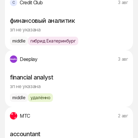
Credit Club
3 авг
финансовый аналитик
зп не указана
middle
гибрид Екатеринбург
Deeplay
3 авг
financial analyst
зп не указана
middle
удалённо
МТС
2 авг
accountant