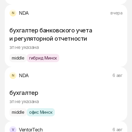
NDA
вчера
бухгалтер банковского учета
и регуляторной отчетности
зп не указана
middle
гибрид Минск
NDA
6 авг
бухгалтер
зп не указана
middle
офис Минск
VentorTech
6 авг