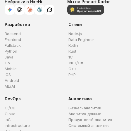
Нейронки о HireHi
Мы на Product Radar
Разработка
Стеки
Backend
Node.js
Frontend
Data Engineer
Fullstack
Kotlin
Python
Rust
Java
1C
Go
.NET/C#
Mobile
C++
iOS
PHP
Android
ML/AI
DevOps
Аналитика
CI/CD
Бизнес-аналитик
Cloud
Аналитик данных
IaC
Продуктовый аналитик
Infrastructure
Системный аналитик