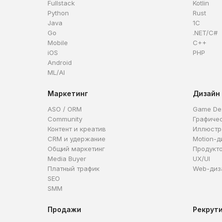
Fullstack
Kotlin
Python
Rust
Java
1C
Go
.NET/C#
Mobile
C++
iOS
PHP
Android
ML/AI
Маркетинг
Дизайн
ASO / ORM
Game De
Community
Графиче
Контент и креатив
Иллюстр
CRM и удержание
Motion-д
Общий маркетинг
Продукт
Media Buyer
UX/UI
Платный трафик
Web-диз
SEO
SMM
Продажи
Рекрут