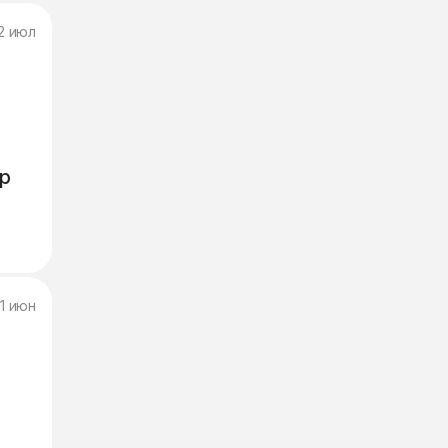
2 июл
р
11 июн