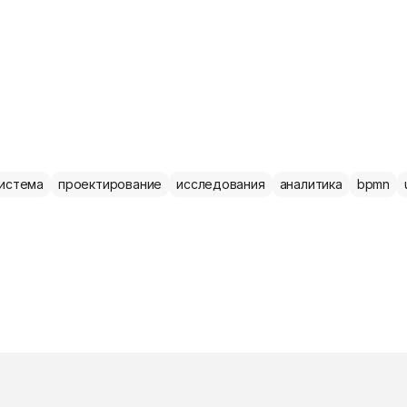
система
проектирование
исследования
аналитика
bpmn