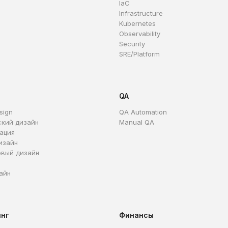
IaC
Infrastructure
Kubernetes
Observability
Security
SRE/Platform
QA
sign
QA Automation
ский дизайн
Manual QA
ация
изайн
овый дизайн
айн
инг
Финансы