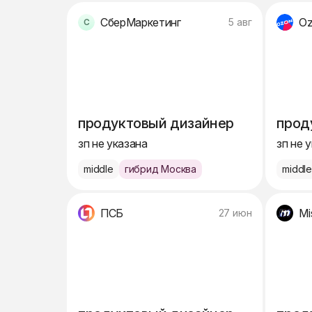
СберМаркетинг
O
5 авг
продуктовый дизайнер
прод
зп не указана
зп не 
middle
гибрид Москва
middl
ПСБ
Mi
27 июн