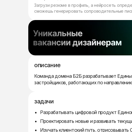
Загрузи резюме в профиль, а нейросеть опред
сможешь генерировать сопроводительные пись
описание
Команда домена Б2Б разрабатывает Единый
застройщиков, работающих по направлению
задачи
Разрабатывать цифровой продукт Единог
Проектировать новые и развивать текущи
Изучать клиентский путь, отрисовывать C