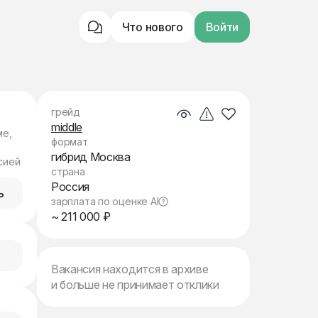
Что нового
Войти
грейд
middle
ме,
формат
гибрид Москва
сией
страна
Россия
ь
зарплата по оценке AI
~ 211 000 ₽
Вакансия находится в архиве
и больше не принимает отклики