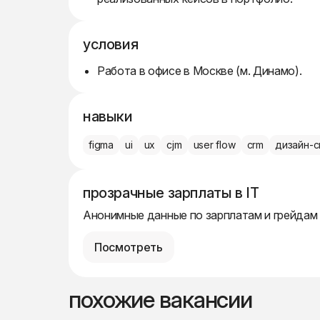
условия
Работа в офисе в Москве (м. Динамо).
навыки
figma
ui
ux
cjm
user flow
crm
дизайн-
прозрачные зарплаты в IT
Анонимные данные по зарплатам и грейдам
Посмотреть
похожие вакансии