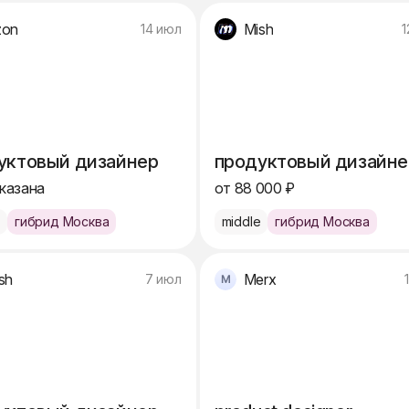
zon
Mish
14 июл
1
уктовый дизайнер
продуктовый дизайне
указана
от 88 000 ₽
e
гибрид Москва
middle
гибрид Москва
sh
Merx
7 июл