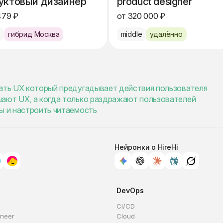
уктовый дизайнер
product designer
479 ₽
от 320 000 ₽
e
гибрид Москва
middle
удалённо
вать UX который предугадывает действия пользователя
шают UX, а когда только раздражают пользователей
ы и настроить читаемость
Нейронки о HireHi
DevOps
CI/CD
ineer
Cloud