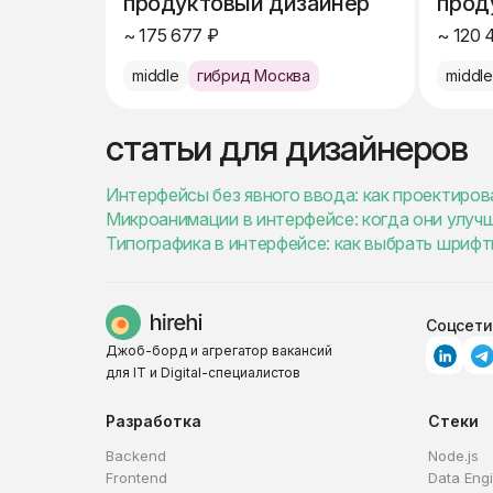
продуктовый дизайнер
прод
~ 175 677 ₽
~ 120 
middle
гибрид Москва
middl
статьи для дизайнеров
Интерфейсы без явного ввода: как проектиро
Микроанимации в интерфейсе: когда они улуч
Типографика в интерфейсе: как выбрать шрифт
Соцсети
Джоб-борд и агрегатор вакансий
для IT и Digital-специалистов
Разработка
Стеки
Backend
Node.js
Frontend
Data Eng