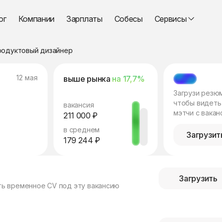
ог
Компании
Зарплаты
Собесы
Сервисы
родуктовый дизайнер
12 мая
выше рынка
на 17,7%
МЭТЧ
Загрузи резю
чтобы видеть
вакансия
мэтчи с вакан
211 000 ₽
в среднем
Загрузит
179 244 ₽
Загрузить
ть временное CV под эту вакансию