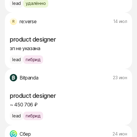
lead
удалённо
re:verse
14 июл
product designer
зп не указана
lead
гибрид
Bitpanda
23 июн
product designer
~ 450 706 ₽
lead
гибрид
Сбер
24 июн