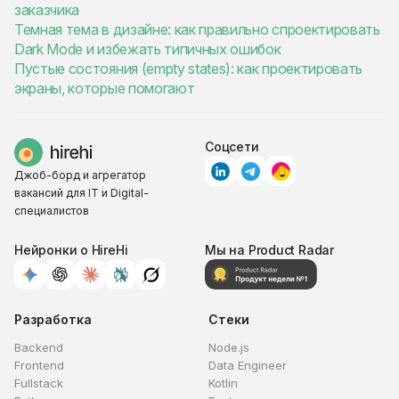
заказчика
Темная тема в дизайне: как правильно спроектировать
Dark Mode и избежать типичных ошибок
Пустые состояния (empty states): как проектировать
экраны, которые помогают
Соцсети
Джоб-борд и агрегатор
вакансий для IT и Digital-
специалистов
Нейронки о HireHi
Мы на Product Radar
Разработка
Стеки
Backend
Node.js
Frontend
Data Engineer
Fullstack
Kotlin