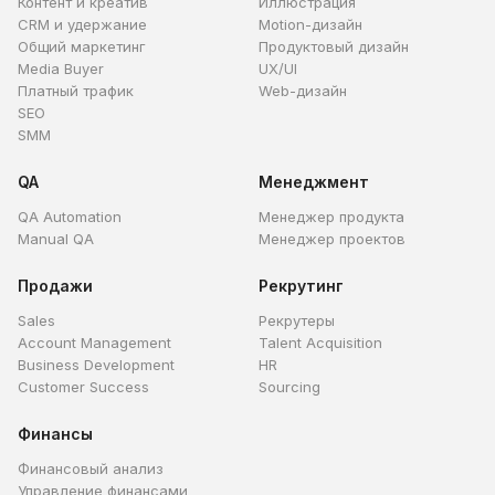
Контент и креатив
Иллюстрация
CRM и удержание
Motion-дизайн
Общий маркетинг
Продуктовый дизайн
Media Buyer
UX/UI
Платный трафик
Web-дизайн
SEO
SMM
QA
Менеджмент
QA Automation
Менеджер продукта
Manual QA
Менеджер проектов
Продажи
Рекрутинг
Sales
Рекрутеры
Account Management
Talent Acquisition
Business Development
HR
Customer Success
Sourcing
Финансы
Финансовый анализ
Управление финансами