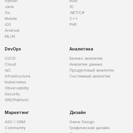
Python
Rust
Java
1C
Go
.NET/C#
Mobile
C++
iOS
PHP
Android
ML/AI
DevOps
Аналитика
CI/CD
Бизнес-аналитик
Cloud
Аналитик данных
IaC
Продуктовый аналитик
Infrastructure
Системный аналитик
Kubernetes
Observability
Security
SRE/Platform
Маркетинг
Дизайн
ASO / ORM
Game Design
Community
Графический дизайн