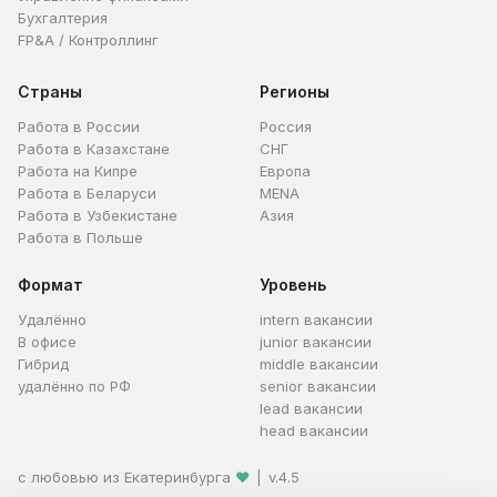
Бухгалтерия
FP&A / Контроллинг
Страны
Регионы
Работа в России
Россия
Работа в Казахстане
СНГ
Работа на Кипре
Европа
Работа в Беларуси
MENA
Работа в Узбекистане
Азия
Работа в Польше
Формат
Уровень
Удалённо
intern вакансии
В офисе
junior вакансии
Гибрид
middle вакансии
удалённо по РФ
senior вакансии
lead вакансии
head вакансии
с любовью из Екатеринбурга
❤
|
v.4.5