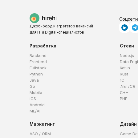
Соцсети
Джоб-борд и агрегатор вакансий
для IT и Digital-специалистов
Разработка
Стеки
Backend
Node.js
Frontend
Data Eng
Fullstack
Kotlin
Python
Rust
Java
1C
Go
.NET/C#
Mobile
C++
iOS
PHP
Android
ML/AI
Маркетинг
Дизайн
ASO / ORM
Game De