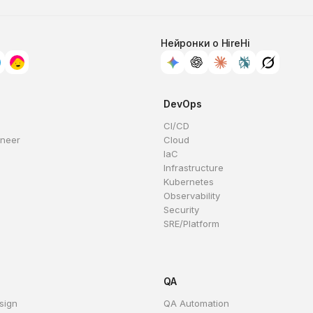
Нейронки о HireHi
DevOps
CI/CD
ineer
Cloud
IaC
Infrastructure
Kubernetes
Observability
Security
SRE/Platform
QA
sign
QA Automation