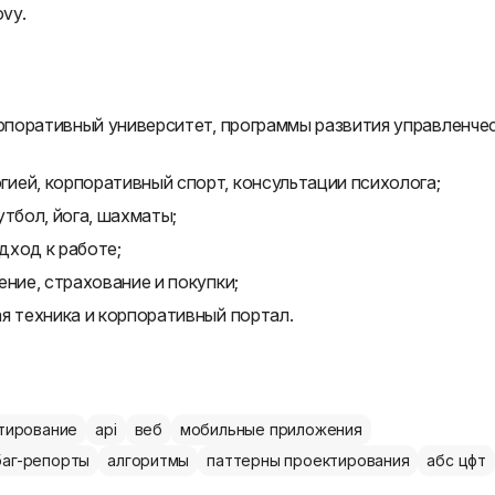
vy.
орпоративный университет, программы развития управленче
ией, корпоративный спорт, консультации психолога;
утбол, йога, шахматы;
дход к работе;
ние, страхование и покупки;
я техника и корпоративный портал.
тирование
api
веб
мобильные приложения
баг-репорты
алгоритмы
паттерны проектирования
абс цфт