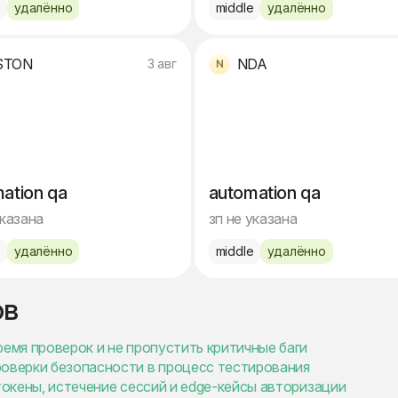
e
удалённо
middle
удалённо
STON
NDA
3 авг
ation qa
automation qa
указана
зп не указана
e
удалённо
middle
удалённо
ов
ремя проверок и не пропустить критичные баги
роверки безопасности в процесс тестирования
токены, истечение сессий и edge-кейсы авторизации