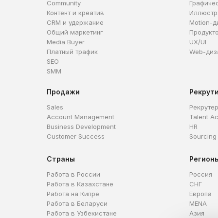
Community
Графиче
Контент и креатив
Иллюстр
CRM и удержание
Motion-д
Общий маркетинг
Продукт
Media Buyer
UX/UI
Платный трафик
Web-диз
SEO
SMM
Продажи
Рекрут
Sales
Рекруте
Account Management
Talent Ac
Business Development
HR
Customer Success
Sourcing
Страны
Регион
Работа в России
Россия
Работа в Казахстане
СНГ
Работа на Кипре
Европа
Работа в Беларуси
MENA
Работа в Узбекистане
Азия