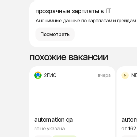
прозрачные зарплаты в IT
Анонимные данные по зарплатам и грейдам
Посмотреть
похожие вакансии
2ГИС
N
вчера
automation qa
autom
зп не указана
от 162