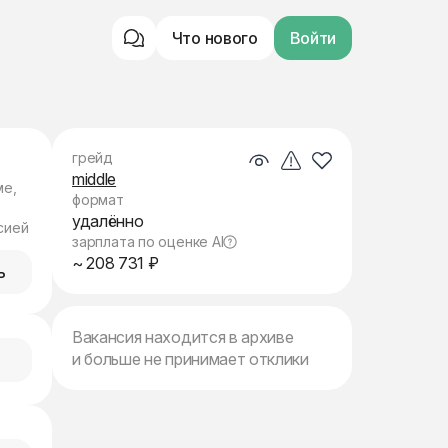
Что нового
Войти
грейд
middle
ме,
формат
удалённо
сией
зарплата по оценке AI
~ 208 731 ₽
ь
Вакансия находится в архиве
и больше не принимает отклики