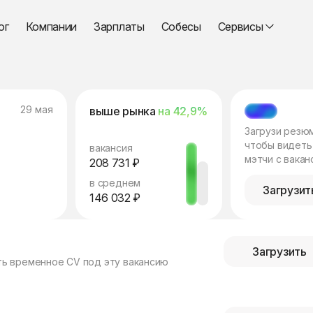
ог
Компании
Зарплаты
Собесы
Сервисы
29 мая
выше рынка
на 42,9%
МЭТЧ
Загрузи резю
чтобы видеть
вакансия
мэтчи с вакан
208 731 ₽
в среднем
Загрузит
146 032 ₽
Загрузить
ть временное CV под эту вакансию