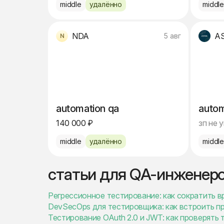
middle
удалённо
middl
NDA
A
5 авг
automation qa
autom
140 000 ₽
зп не 
middle
удалённо
middl
статьи для QA-инженер
Регрессионное тестирование: как сократить в
DevSecOps для тестировщика: как встроить п
Тестирование OAuth 2.0 и JWT: как проверять 