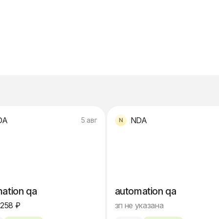
DA
NDA
5 авг
ation qa
automation qa
 258 ₽
зп не указана