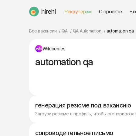
Рекрутерам
О проекте
Бл
HireHi
Все вакансии
QA
QA Automation
automation qa
Wildberries
automation qa
генерация резюме под вакансию
Загрузи резюме в профиль, чтобы сгенерирова
сопроводительное письмо