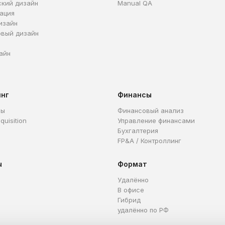
ский дизайн
Manual QA
ация
изайн
овый дизайн
айн
инг
Финансы
ры
Финансовый анализ
quisition
Управление финансами
Бухгалтерия
FP&A / Контроллинг
ы
Формат
Удалённо
В офисе
Гибрид
удалённо по РФ