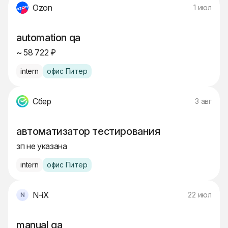
Ozon
1 июл
automation qa
~ 58 722 ₽
intern
офис Питер
Сбер
3 авг
автоматизатор тестирования
зп не указана
intern
офис Питер
N-iX
22 июл
manual qa