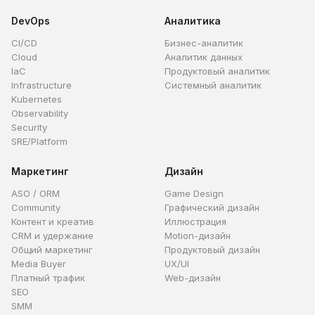
DevOps
Аналитика
CI/CD
Бизнес-аналитик
Cloud
Аналитик данных
IaC
Продуктовый аналитик
Infrastructure
Системный аналитик
Kubernetes
Observability
Security
SRE/Platform
Маркетинг
Дизайн
ASO / ORM
Game Design
Community
Графический дизайн
Контент и креатив
Иллюстрация
CRM и удержание
Motion-дизайн
Общий маркетинг
Продуктовый дизайн
Media Buyer
UX/UI
Платный трафик
Web-дизайн
SEO
SMM