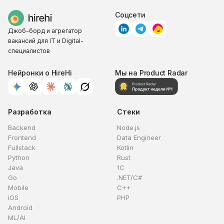
Соцсети
Джоб-борд и агрегатор
вакансий для IT и Digital-
специалистов
Нейронки о HireHi
Мы на Product Radar
Разработка
Стеки
Backend
Node.js
Frontend
Data Engineer
Fullstack
Kotlin
Python
Rust
Java
1C
Go
.NET/C#
Mobile
C++
iOS
PHP
Android
ML/AI