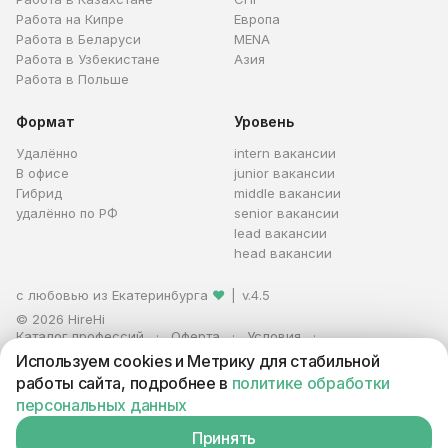
Работа на Кипре
Европа
Работа в Беларуси
MENA
Работа в Узбекистане
Азия
Работа в Польше
Формат
Уровень
Удалённо
intern вакансии
В офисе
junior вакансии
Гибрид
middle вакансии
удалённо по РФ
senior вакансии
lead вакансии
head вакансии
с любовью из Екатеринбурга
❤
|
v.4.5
© 2026 HireHi
Каталог профессий
Оферта
Условия
Персональные данные
Реклама
Используем cookies и Метрику для стабильной
ИП Захаров Антон Алексеевич · ИНН 663005711880 · ОГРНИП
работы сайта, подробнее в
политике обработки
321665800059102
персональных данных
Принять