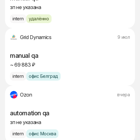
зп не указана
intern
удалённо
Grid Dynamics
9 июл
manual qa
~ 69 883 ₽
intern
офис Белград
Ozon
вчера
automation qa
зп не указана
intern
офис Москва