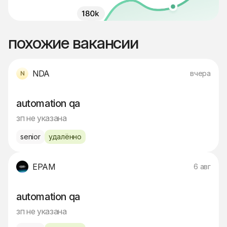
похожие вакансии
NDA
вчера
automation qa
зп не указана
senior
удалённо
EPAM
6 авг
automation qa
зп не указана