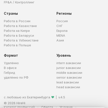
FP&A / Контроллинг
Страны
Регионы
Работа в России
Россия
Работа в Казахстане
СНГ
Работа на Кипре
Европа
Работа в Беларуси
MENA
Работа в Узбекистане
Азия
Работа в Польше
Формат
Уровень
Удалённо
intern вакансии
В офисе
junior вакансии
Гибрид
middle вакансии
удалённо по РФ
senior вакансии
lead вакансии
head вакансии
с любовью из Екатеринбурга
❤
|
v.4.5
© 2026 HireHi
Каталог профессий
Оферта
Условия