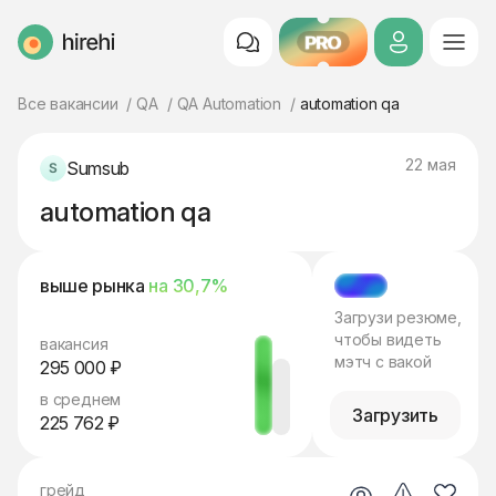
PRO
HireHi
Все вакансии
QA
QA Automation
automation qa
22 мая
Sumsub
automation qa
выше рынка
на 30,7%
МЭТЧ
Загрузи резюме,
чтобы видеть
вакансия
мэтч с вакой
295 000 ₽
в среднем
Загрузить
225 762 ₽
грейд