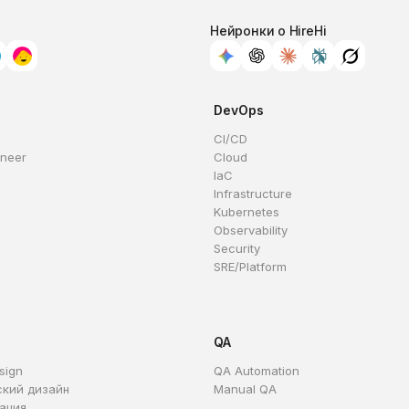
Нейронки о HireHi
DevOps
CI/CD
ineer
Cloud
IaC
Infrastructure
Kubernetes
Observability
Security
SRE/Platform
QA
sign
QA Automation
ский дизайн
Manual QA
ация