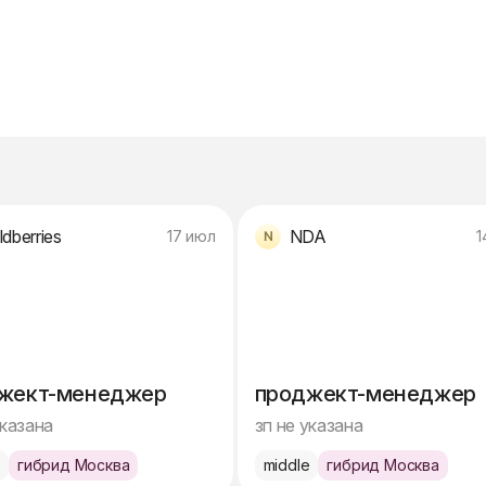
ldberries
NDA
17 июл
1
жект-менеджер
проджект-менеджер
указана
зп не указана
e
гибрид Москва
middle
гибрид Москва