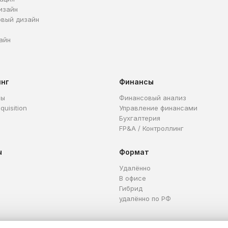
изайн
овый дизайн
айн
инг
Финансы
ры
Финансовый анализ
quisition
Управление финансами
Бухгалтерия
FP&A / Контроллинг
ы
Формат
Удалённо
В офисе
Гибрид
удалённо по РФ