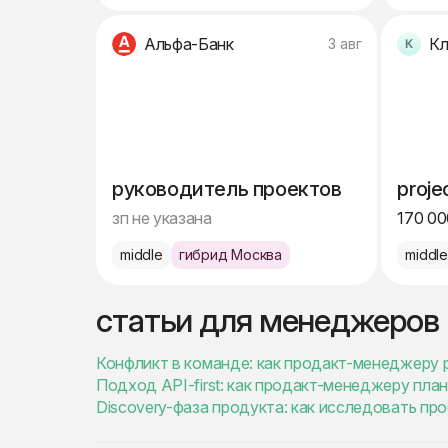
Альфа-Банк
3 авг
руководитель проектов
proje
зп не указана
170 00
middle
гибрид Москва
middl
статьи для менеджеров
Конфликт в команде: как продакт-менеджеру
Подход API-first: как продакт-менеджеру пла
Discovery-фаза продукта: как исследовать пр