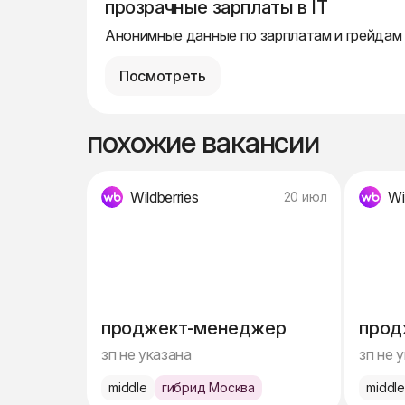
прозрачные зарплаты в IT
Анонимные данные по зарплатам и грейдам
Посмотреть
похожие вакансии
Wildberries
Wi
20 июл
проджект-менеджер
прод
зп не указана
зп не 
middle
гибрид Москва
middl