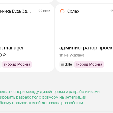
Клиника Будь Здоров
Солар
22 июл
2
ct manager
администратор проек
0 ₽
зп не указана
e
гибрид Москва
middle
гибрид Москва
 решать споры между дизайнерами и разработчиками
нировать разработку с фокусом на интеграции
облему пользователей до начала разработки