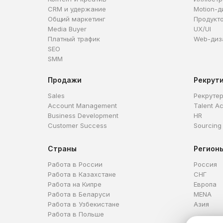
CRM и удержание
Motion-д
Общий маркетинг
Продукт
Media Buyer
UX/UI
Платный трафик
Web-диз
SEO
SMM
Продажи
Рекрут
Sales
Рекруте
Account Management
Talent Ac
Business Development
HR
Customer Success
Sourcing
Страны
Регион
Работа в России
Россия
Работа в Казахстане
СНГ
Работа на Кипре
Европа
Работа в Беларуси
MENA
Работа в Узбекистане
Азия
Работа в Польше