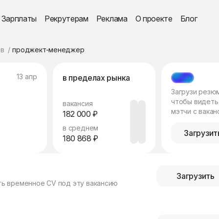
Зарплаты
Рекрутерам
Реклама
О проекте
Блог
в
проджект-менеджер
13 апр
в пределах рынка
МЭТЧ
Загрузи резю
чтобы видеть
вакансия
мэтчи с вакан
182 000 ₽
в среднем
Загрузит
180 868 ₽
Загрузить
ть временное CV под эту вакансию