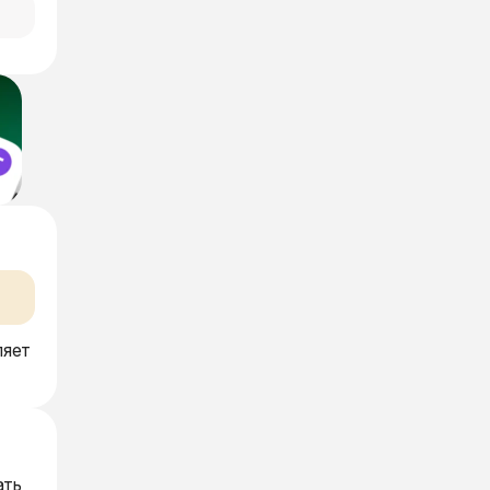
ляет
ать