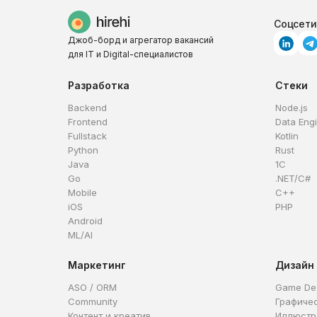
Соцсети
Джоб-борд и агрегатор вакансий
для IT и Digital-специалистов
Разработка
Стеки
Backend
Node.js
Frontend
Data Eng
Fullstack
Kotlin
Python
Rust
Java
1C
Go
.NET/C#
Mobile
C++
iOS
PHP
Android
ML/AI
Маркетинг
Дизайн
ASO / ORM
Game De
Community
Графиче
Контент и креатив
Иллюстр