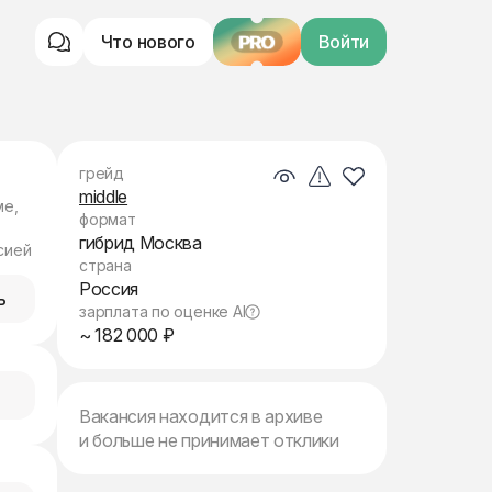
Что нового
PRO
Войти
грейд
middle
ме,
формат
гибрид Москва
сией
страна
Россия
ь
зарплата по оценке AI
~ 182 000 ₽
Вакансия находится в архиве
и больше не принимает отклики