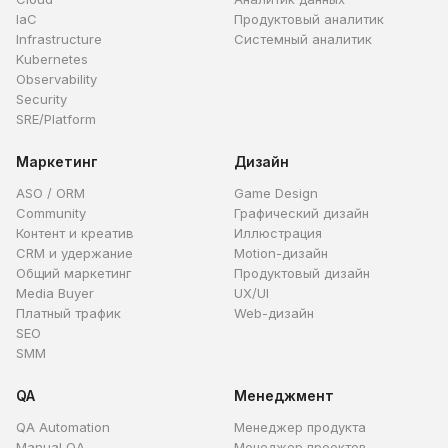
IaC
Продуктовый аналитик
Infrastructure
Системный аналитик
Kubernetes
Observability
Security
SRE/Platform
Маркетинг
Дизайн
ASO / ORM
Game Design
Community
Графический дизайн
Контент и креатив
Иллюстрация
CRM и удержание
Motion-дизайн
Общий маркетинг
Продуктовый дизайн
Media Buyer
UX/UI
Платный трафик
Web-дизайн
SEO
SMM
QA
Менеджмент
QA Automation
Менеджер продукта
Manual QA
Менеджер проектов