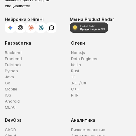
специалистов
Нейронки о HireHi
Мы на Product Radar
Разработка
Стеки
Backend
Node.js
Frontend
Data Engineer
Fullstack
Kotlin
Python
Rust
Java
1C
Go
.NET/C#
Mobile
C++
iOS
PHP
Android
ML/AI
DevOps
Аналитика
CI/CD
Бизнес-аналитик
Cloud
Аналитик данных