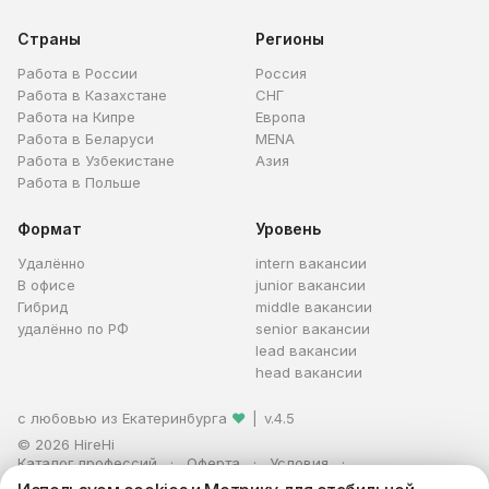
Страны
Регионы
Работа в России
Россия
Работа в Казахстане
СНГ
Работа на Кипре
Европа
Работа в Беларуси
MENA
Работа в Узбекистане
Азия
Работа в Польше
Формат
Уровень
Удалённо
intern вакансии
В офисе
junior вакансии
Гибрид
middle вакансии
удалённо по РФ
senior вакансии
lead вакансии
head вакансии
с любовью из Екатеринбурга
❤
|
v.4.5
© 2026 HireHi
Каталог профессий
Оферта
Условия
Персональные данные
Реклама