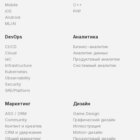
Mobile
C++
iOS
PHP
Android
ML/AI
DevOps
Аналитика
CI/CD
Бизнес-аналитик
Cloud
Аналитик данных
IaC
Продуктовый аналитик
Infrastructure
Системный аналитик
Kubernetes
Observability
Security
SRE/Platform
Маркетинг
Дизайн
ASO / ORM
Game Design
Community
Графический дизайн
Контент и креатив
Иллюстрация
CRM и удержание
Motion-дизайн
Общий маркетинг
Продуктовый дизайн