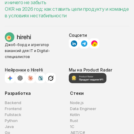
и ничего не забыть
OKR на 2026 год: как ставить цели продукту и команде
в условиях нестабильности
Соцсети
Джоб-борд и агрегатор
вакансий для IT и Digital-
специалистов
Нейронки о HireHi
Мы на Product Radar
Разработка
Стеки
Backend
Node.js
Frontend
Data Engineer
Fullstack
Kotlin
Python
Rust
Java
1C
Go
.NET/C#