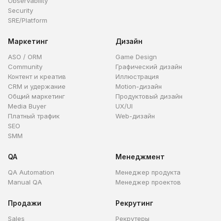
Observability
Security
SRE/Platform
Маркетинг
Дизайн
ASO / ORM
Game Design
Community
Графический дизайн
Контент и креатив
Иллюстрация
CRM и удержание
Motion-дизайн
Общий маркетинг
Продуктовый дизайн
Media Buyer
UX/UI
Платный трафик
Web-дизайн
SEO
SMM
QA
Менеджмент
QA Automation
Менеджер продукта
Manual QA
Менеджер проектов
Продажи
Рекрутинг
Sales
Рекрутеры