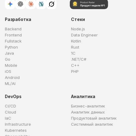
Разработка
Стеки
Backend
Node.js
Frontend
Data Engineer
Fullstack
Kotlin
Python
Rust
Java
1C
Go
.NET/C#
Mobile
C++
iOS
PHP
Android
ML/AI
DevOps
Аналитика
CI/CD
Бизнес-аналитик
Cloud
Аналитик данных
IaC
Продуктовый аналитик
Infrastructure
Системный аналитик
Kubernetes