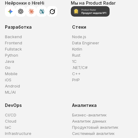
Нейронки о HireHi
Мы на Product Radar
Разработка
Стеки
Backend
Node.js
Frontend
Data Engineer
Fullstack
Kotlin
Python
Rust
Java
1C
Go
.NET/C#
Mobile
C++
iOS
PHP
Android
ML/AI
DevOps
Аналитика
CI/CD
Бизнес-аналитик
Cloud
Аналитик данных
IaC
Продуктовый аналитик
Infrastructure
Системный аналитик