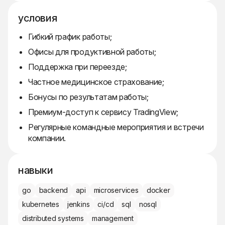
условия
Гибкий график работы;
Офисы для продуктивной работы;
Поддержка при переезде;
Частное медицинское страхование;
Бонусы по результатам работы;
Премиум-доступ к сервису TradingView;
Регулярные командные мероприятия и встречи
компании.
навыки
go
backend
api
microservices
docker
kubernetes
jenkins
ci/cd
sql
nosql
distributed systems
management