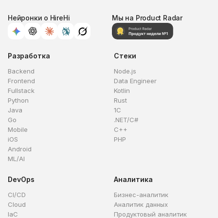
Нейронки о HireHi
Мы на Product Radar
Разработка
Стеки
Backend
Node.js
Frontend
Data Engineer
Fullstack
Kotlin
Python
Rust
Java
1C
Go
.NET/C#
Mobile
C++
iOS
PHP
Android
ML/AI
DevOps
Аналитика
CI/CD
Бизнес-аналитик
Cloud
Аналитик данных
IaC
Продуктовый аналитик