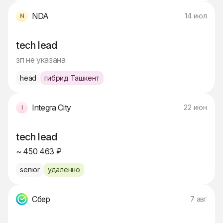
NDA
14 июл
tech lead
зп не указана
head
гибрид Ташкент
Integra City
22 июн
tech lead
~ 450 463 ₽
senior
удалённо
Сбер
7 авг