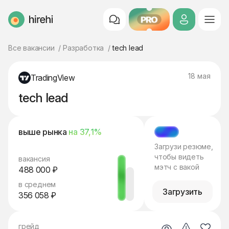
PRO
HireHi
Все вакансии
Разработка
tech lead
18 мая
TradingView
tech lead
выше рынка
на 37,1%
МЭТЧ
Загрузи резюме,
чтобы видеть
вакансия
мэтч с вакой
488 000 ₽
в среднем
Загрузить
356 058 ₽
грейд