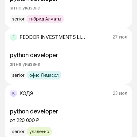
зп не указана
senior
гибрид Алматы
FEODOR INVESTMENTS LIMITED
27 июл
python developer
зп не указана
senior
офис Лимасол
КОД9
23 июл
python developer
от 220 000 ₽
senior
удалённо