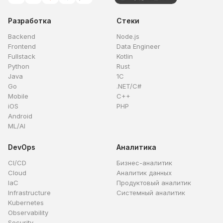
Разработка
Стеки
Backend
Node.js
Frontend
Data Engineer
Fullstack
Kotlin
Python
Rust
Java
1C
Go
.NET/C#
Mobile
C++
iOS
PHP
Android
ML/AI
DevOps
Аналитика
CI/CD
Бизнес-аналитик
Cloud
Аналитик данных
IaC
Продуктовый аналитик
Infrastructure
Системный аналитик
Kubernetes
Observability
Security