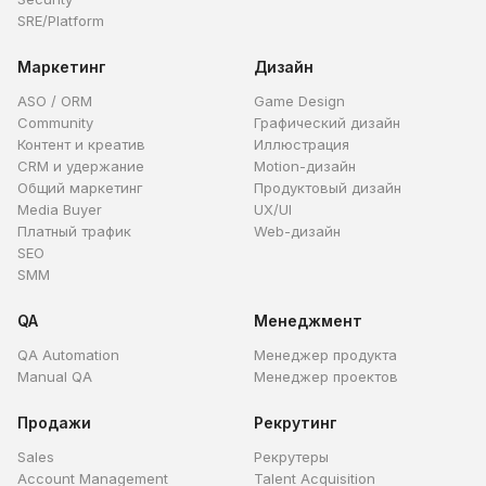
SRE/Platform
Маркетинг
Дизайн
ASO / ORM
Game Design
Community
Графический дизайн
Контент и креатив
Иллюстрация
CRM и удержание
Motion-дизайн
Общий маркетинг
Продуктовый дизайн
Media Buyer
UX/UI
Платный трафик
Web-дизайн
SEO
SMM
QA
Менеджмент
QA Automation
Менеджер продукта
Manual QA
Менеджер проектов
Продажи
Рекрутинг
Sales
Рекрутеры
Account Management
Talent Acquisition