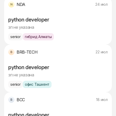
NDA
24 июл
python developer
зп не указана
senior
гибрид Алматы
BRB-TECH
22 июл
python developer
зп не указана
senior
офис Ташкент
BCC
18 июл
python developer