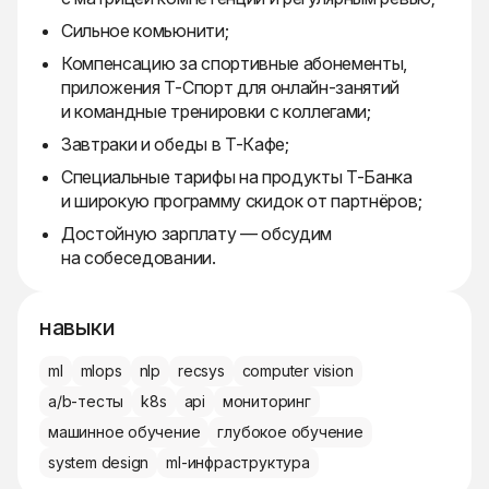
Сильное комьюнити;
Компенсацию за спортивные абонементы,
приложения Т-Спорт для онлайн-занятий
и командные тренировки с коллегами;
Завтраки и обеды в Т-Кафе;
Специальные тарифы на продукты Т-Банка
и широкую программу скидок от партнёров;
Достойную зарплату — обсудим
на собеседовании.
навыки
ml
mlops
nlp
recsys
computer vision
a/b-тесты
k8s
api
мониторинг
машинное обучение
глубокое обучение
system design
ml-инфраструктура