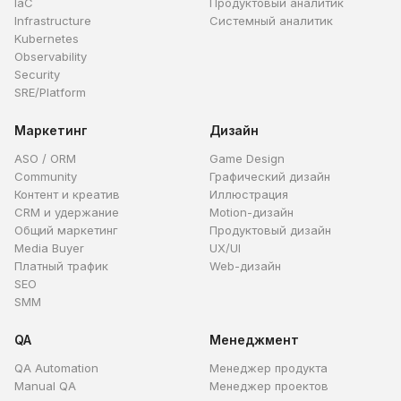
IaC
Продуктовый аналитик
Infrastructure
Системный аналитик
Kubernetes
Observability
Security
SRE/Platform
Маркетинг
Дизайн
ASO / ORM
Game Design
Community
Графический дизайн
Контент и креатив
Иллюстрация
CRM и удержание
Motion-дизайн
Общий маркетинг
Продуктовый дизайн
Media Buyer
UX/UI
Платный трафик
Web-дизайн
SEO
SMM
QA
Менеджмент
QA Automation
Менеджер продукта
Manual QA
Менеджер проектов