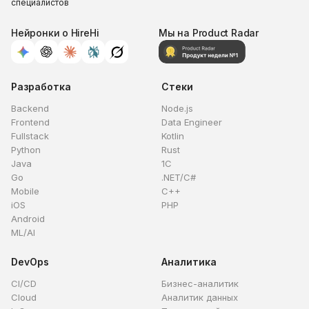
специалистов
Нейронки о HireHi
Мы на Product Radar
Разработка
Стеки
Backend
Node.js
Frontend
Data Engineer
Fullstack
Kotlin
Python
Rust
Java
1C
Go
.NET/C#
Mobile
C++
iOS
PHP
Android
ML/AI
DevOps
Аналитика
CI/CD
Бизнес-аналитик
Cloud
Аналитик данных