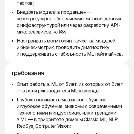
тестов;
Внедрять модели в продакшен —
через регулярно обновляемые витрины данных
с инфраструктурой или через разработку API-
микросервисов на k8s;
Настраивать мониторинг качества моделей
и бизнес-метрик, проводить диагностику
и поддерживать стабильность ML-пайплайнов.
требования
Опыт работы в ML от 5 лет, из которых от 2 лет
— в роли руководителя ML-команды;
Глубоко понимаете машинное обучение
и глубокое обучение, знакомы с современными
технологиями и индустриальными трендами
в ML — в приоритете домены Classic ML, NLP,
RecSys, Computer Vision;