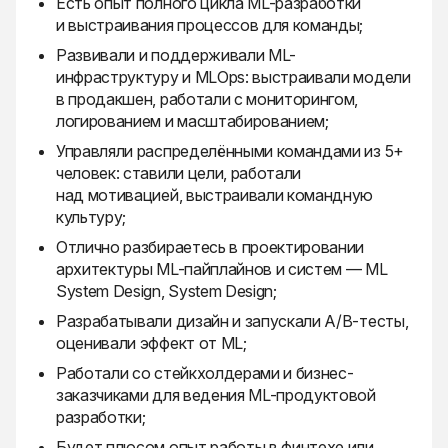
Есть опыт полного цикла ML-разработки
и выстраивания процессов для команды;
Развивали и поддерживали ML-
инфраструктуру и MLOps: выстраивали модели
в продакшен, работали с мониторингом,
логированием и масштабированием;
Управляли распределёнными командами из 5+
человек: ставили цели, работали
над мотивацией, выстраивали командную
культуру;
Отлично разбираетесь в проектировании
архитектуры ML-пайплайнов и систем — ML
System Design, System Design;
Разрабатывали дизайн и запускали A/B-тесты,
оценивали эффект от ML;
Работали со стейкхолдерами и бизнес-
заказчиками для ведения ML-продуктовой
разработки;
Будет плюсом опыт работы в финтехе или