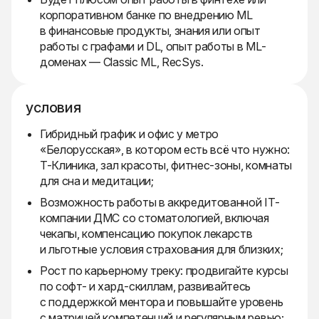
корпоративном банке по внедрению ML
в финансовые продукты, знания или опыт
работы с графами и DL, опыт работы в ML-
доменах — Classic ML, RecSys.
условия
Гибридный график и офис у метро
«Белорусская», в котором есть всё что нужно:
Т-Клиника, зал красоты, фитнес-зоны, комнаты
для сна и медитации;
Возможность работы в аккредитованной IT-
компании ДМС со стоматологией, включая
чекапы, компенсацию покупок лекарств
и льготные условия страхования для близких;
Рост по карьерному треку: продвигайте курсы
по софт- и хард-скиллам, развивайтесь
с поддержкой ментора и повышайте уровень
с матрицей компетенций и регулярным ревью;