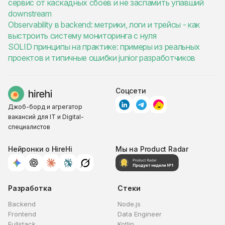
сервис от каскадных сбоев и не заспамить упавший
downstream
Observability в backend: метрики, логи и трейсы - как
выстроить систему мониторинга с нуля
SOLID принципы на практике: примеры из реальных
проектов и типичные ошибки junior разработчиков
Соцсети
Джоб-борд и агрегатор
вакансий для IT и Digital-
специалистов
Нейронки о HireHi
Мы на Product Radar
Разработка
Стеки
Backend
Node.js
Frontend
Data Engineer
Fullstack
Kotlin