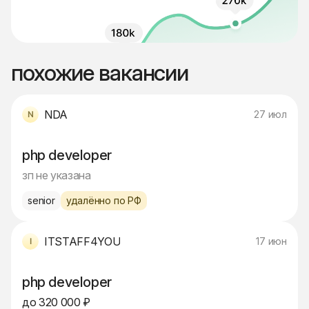
похожие вакансии
NDA
27 июл
php developer
зп не указана
senior
удалённо по РФ
ITSTAFF4YOU
17 июн
php developer
до 320 000 ₽