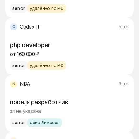
senior
удалённо по РФ
Codex IT
5 авг
php developer
от 160 000 ₽
senior
удалённо по РФ
NDA
3 авг
node.js разработчик
зп не указана
senior
офис Лимасол