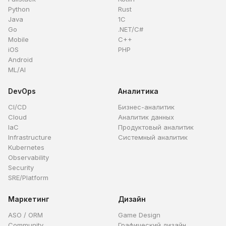
Python
Rust
Java
1C
Go
.NET/C#
Mobile
C++
iOS
PHP
Android
ML/AI
DevOps
Аналитика
CI/CD
Бизнес-аналитик
Cloud
Аналитик данных
IaC
Продуктовый аналитик
Infrastructure
Системный аналитик
Kubernetes
Observability
Security
SRE/Platform
Маркетинг
Дизайн
ASO / ORM
Game Design
Community
Графический дизайн