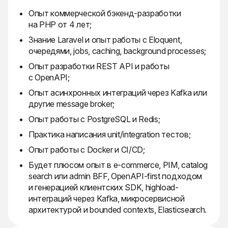
Опыт коммерческой бэкенд-разработки
на PHP от 4 лет;
Знание Laravel и опыт работы с Eloquent,
очередями, jobs, caching, background processes;
Опыт разработки REST API и работы
с OpenAPI;
Опыт асинхронных интеграций через Kafka или
другие message broker;
Опыт работы с PostgreSQL и Redis;
Практика написания unit/integration тестов;
Опыт работы с Docker и CI/CD;
Будет плюсом опыт в e-commerce, PIM, catalog
search или admin BFF, OpenAPI-first подходом
и генерацией клиентских SDK, highload-
интеграций через Kafka, микросервисной
архитектурой и bounded contexts, Elasticsearch.