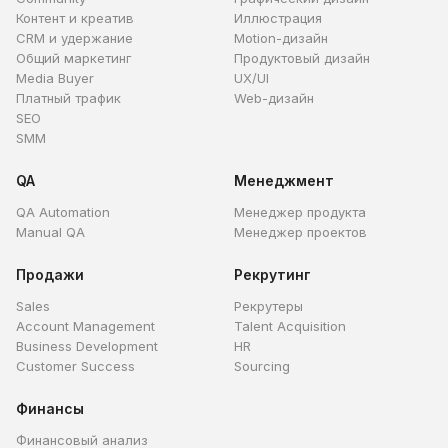
Контент и креатив
Иллюстрация
CRM и удержание
Motion-дизайн
Общий маркетинг
Продуктовый дизайн
Media Buyer
UX/UI
Платный трафик
Web-дизайн
SEO
SMM
QA
Менеджмент
QA Automation
Менеджер продукта
Manual QA
Менеджер проектов
Продажи
Рекрутинг
Sales
Рекрутеры
Account Management
Talent Acquisition
Business Development
HR
Customer Success
Sourcing
Финансы
Финансовый анализ