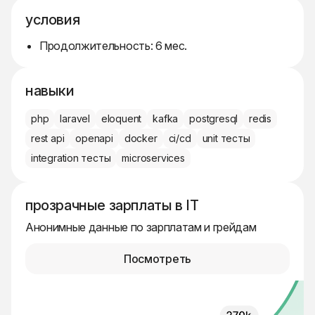
условия
Продолжительность: 6 мес.
навыки
php
laravel
eloquent
kafka
postgresql
redis
rest api
openapi
docker
ci/cd
unit тесты
integration тесты
microservices
прозрачные зарплаты в IT
Анонимные данные по зарплатам и грейдам
Посмотреть