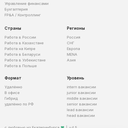
Управление финансами
Бухгалтерия
FP&A / Контроллинг
Страны
Регионы
Работа в России
Россия
Работа в Казахстане
СНГ
Работа на Кипре
Европа
Работа в Беларуси
MENA
Работа в Узбекистане
Азия
Работа в Польше
Формат
Уровень
Удалённо
intern вакансии
В офисе
junior вакансии
Гибрид
middle вакансии
удалённо по РФ
senior вакансии
lead вакансии
head вакансии
с любовью из Екатеринбурга
❤
|
v.4.5