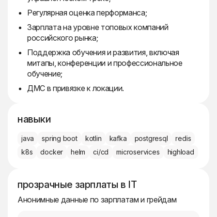
Регулярная оценка перформанса;
Зарплата на уровне топовых компаний
российского рынка;
Поддержка обучения и развития, включая
митапы, конференции и профессиональное
обучение;
ДМС в привязке к локации.
навыки
java
spring boot
kotlin
kafka
postgresql
redis
k8s
docker
helm
ci/cd
microservices
highload
прозрачные зарплаты в IT
Анонимные данные по зарплатам и грейдам