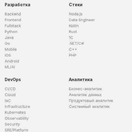
Разработка
Стеки
Backend
Node.js
Frontend
Data Engineer
Fullstack
Kotlin
Python
Rust
Java
1C
Go
.NET/C#
Mobile
C++
iOS
PHP
Android
ML/AI
DevOps
Аналитика
CI/CD
Бизнес-аналитик
Cloud
Аналитик данных
IaC
Продуктовый аналитик
Infrastructure
Системный аналитик
Kubernetes
Observability
Security
SRE/Platform