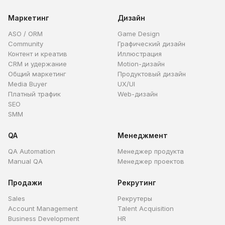
Маркетинг
Дизайн
ASO / ORM
Game Design
Community
Графический дизайн
Контент и креатив
Иллюстрация
CRM и удержание
Motion-дизайн
Общий маркетинг
Продуктовый дизайн
Media Buyer
UX/UI
Платный трафик
Web-дизайн
SEO
SMM
QA
Менеджмент
QA Automation
Менеджер продукта
Manual QA
Менеджер проектов
Продажи
Рекрутинг
Sales
Рекрутеры
Account Management
Talent Acquisition
Business Development
HR