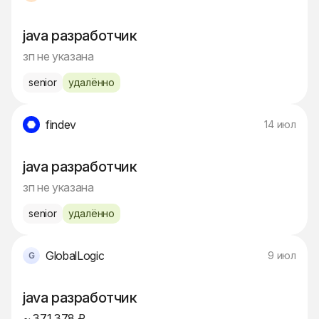
java разработчик
зп не указана
senior
удалённо
findev
14 июл
java разработчик
зп не указана
senior
удалённо
GlobalLogic
9 июл
java разработчик
~ 371 378 ₽