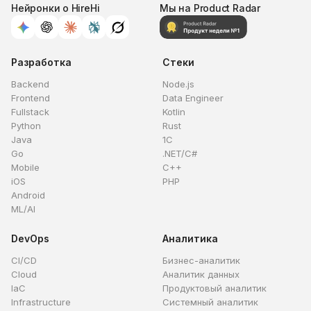
Нейронки о HireHi
Мы на Product Radar
Разработка
Стеки
Backend
Node.js
Frontend
Data Engineer
Fullstack
Kotlin
Python
Rust
Java
1C
Go
.NET/C#
Mobile
C++
iOS
PHP
Android
ML/AI
DevOps
Аналитика
CI/CD
Бизнес-аналитик
Cloud
Аналитик данных
IaC
Продуктовый аналитик
Infrastructure
Системный аналитик