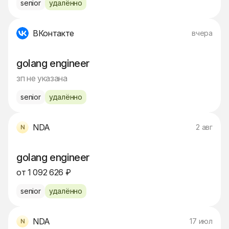
senior
удалённо
ВКонтакте
вчера
golang engineer
зп не указана
senior
удалённо
NDA
2 авг
golang engineer
от 1 092 626 ₽
senior
удалённо
NDA
17 июл