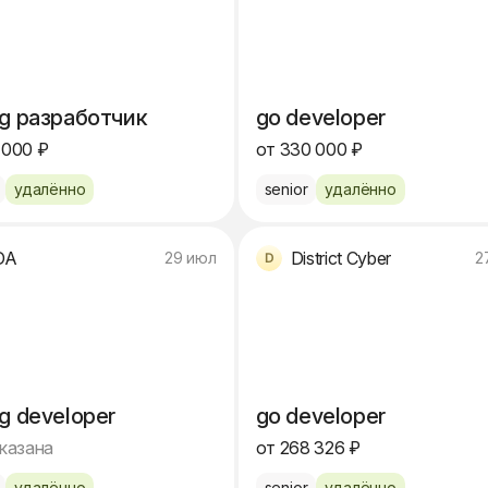
ng разработчик
go developer
 000 ₽
от 330 000 ₽
удалённо
senior
удалённо
DA
District Cyber
29 июл
2
g developer
go developer
указана
от 268 326 ₽
удалённо
senior
удалённо