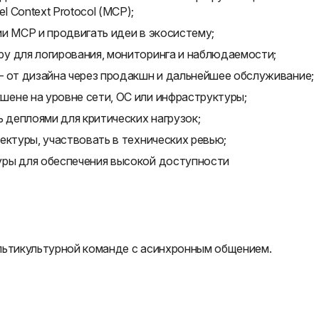
 Context Protocol (MCP);
и MCP и продвигать идеи в экосистему;
у для логирования, мониторинга и наблюдаемости;
— от дизайна через продакшн и дальнейшее обслуживание;
ене на уровне сети, ОС или инфраструктуры;
ь деплоями для критических нагрузок;
ектуры, участвовать в технических ревью;
уры для обеспечения высокой доступности
льтикультурной команде с асинхронным общением.