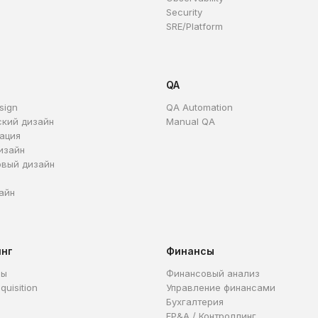
Security
SRE/Platform
QA
sign
QA Automation
ский дизайн
Manual QA
ация
изайн
овый дизайн
айн
инг
Финансы
ры
Финансовый анализ
quisition
Управление финансами
Бухгалтерия
FP&A / Контроллинг