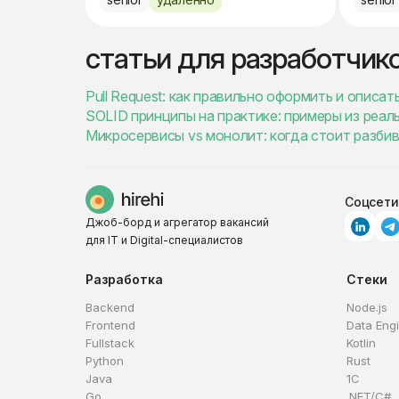
статьи для разработчик
Pull Request: как правильно оформить и описат
SOLID принципы на практике: примеры из реаль
Микросервисы vs монолит: когда стоит разбив
Соцсети
Джоб-борд и агрегатор вакансий
для IT и Digital-специалистов
Разработка
Стеки
Backend
Node.js
Frontend
Data Eng
Fullstack
Kotlin
Python
Rust
Java
1C
Go
.NET/C#