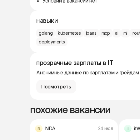
Условий в вакансии нет
навыки
golang
kubernetes
ipaas
mcp
ai
ml
rou
deployments
прозрачные зарплаты в IT
Анонимные данные по зарплатам и грейдам
Посмотреть
похожие вакансии
NDA
itW
24 июл