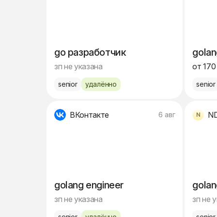
go разработчик
gola
зп не указана
от 170
senior
удалённо
senior
ВКонтакте
N
6 авг
golang engineer
golan
зп не указана
зп не 
senior
удалённо
senior