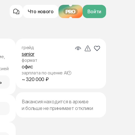
Что нового
PRO
Войти
грейд
senior
ме,
формат
офис
сией
зарплата по оценке AI
~ 320 000 ₽
ь
Вакансия находится в архиве
и больше не принимает отклики