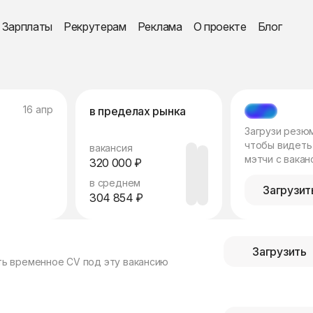
Зарплаты
Рекрутерам
Реклама
О проекте
Блог
16 апр
в пределах рынка
МЭТЧ
Загрузи резю
чтобы видеть
вакансия
мэтчи с вакан
320 000 ₽
в среднем
Загрузит
304 854 ₽
Загрузить
ть временное CV под эту вакансию