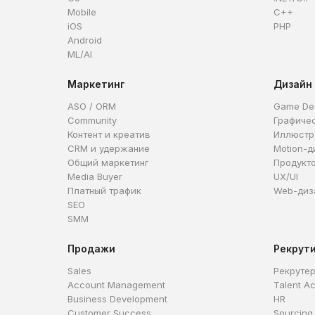
Mobile
C++
iOS
PHP
Android
ML/AI
Маркетинг
Дизайн
ASO / ORM
Game De
Community
Графиче
Контент и креатив
Иллюстр
CRM и удержание
Motion-д
Общий маркетинг
Продукт
Media Buyer
UX/UI
Платный трафик
Web-диз
SEO
SMM
Продажи
Рекрут
Sales
Рекруте
Account Management
Talent Ac
Business Development
HR
Customer Success
Sourcing