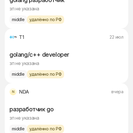
golang разработчик
зп не указана
middle
удалённо по РФ
Т1
22 июл
golang/с++ developer
зп не указана
middle
удалённо по РФ
NDA
вчера
разработчик go
зп не указана
middle
удалённо по РФ