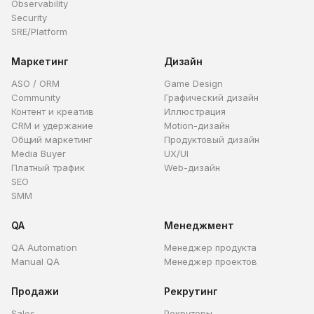
Observability
Security
SRE/Platform
Маркетинг
Дизайн
ASO / ORM
Game Design
Community
Графический дизайн
Контент и креатив
Иллюстрация
CRM и удержание
Motion-дизайн
Общий маркетинг
Продуктовый дизайн
Media Buyer
UX/UI
Платный трафик
Web-дизайн
SEO
SMM
QA
Менеджмент
QA Automation
Менеджер продукта
Manual QA
Менеджер проектов
Продажи
Рекрутинг
Sales
Рекрутеры