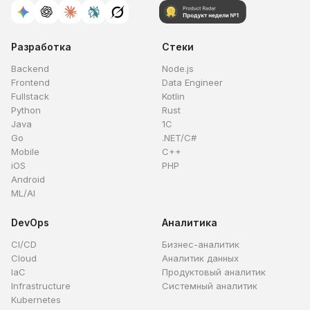
Разработка
Стеки
Backend
Node.js
Frontend
Data Engineer
Fullstack
Kotlin
Python
Rust
Java
1C
Go
.NET/C#
Mobile
C++
iOS
PHP
Android
ML/AI
DevOps
Аналитика
CI/CD
Бизнес-аналитик
Cloud
Аналитик данных
IaC
Продуктовый аналитик
Infrastructure
Системный аналитик
Kubernetes