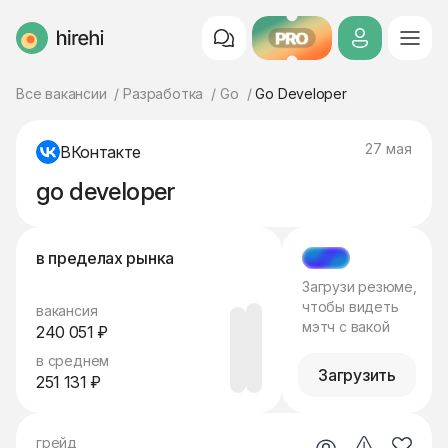
PRO
HireHi
Все вакансии
Разработка
Go
Go Developer
27 мая
ВКонтакте
go developer
в пределах рынка
МЭТЧ
Загрузи резюме,
чтобы видеть
вакансия
мэтч с вакой
240 051 ₽
в среднем
Загрузить
251 131 ₽
грейд