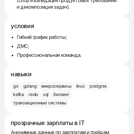
(сбор и валидация продуктовых требований
и декомпозиция задач).
условия
Гибкий график работы;
ДМС;
Профессиональная команда.
навыки
go
golang
микросервисы
linux
postgres
kafka
redis
sql
биллинг
транзакционные системы
прозрачные зарплаты в IT
Анонимные данные по зарплатам и грейдам