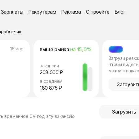
Зарплаты
Рекрутерам
Реклама
О проекте
Блог
азработчик
16 апр
выше рынка
на 15,0%
МЭТЧ
Загрузи резю
чтобы видеть
вакансия
мэтчи с вакан
208 000 ₽
в среднем
Загрузит
180 875 ₽
Загрузить
ть временное CV под эту вакансию