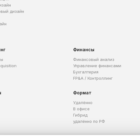
изайн
овый дизайн
айн
инг
Финансы
ры
Финансовый анализ
quisition
Управление финансами
Бухгалтерия
FP&A / Контроллинг
ы
Формат
Удалённо
В офисе
Гибрид
удалённо по РФ