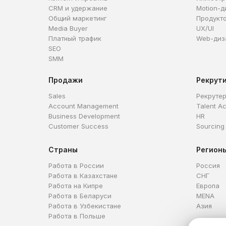
CRM и удержание
Motion-д
Общий маркетинг
Продукт
Media Buyer
UX/UI
Платный трафик
Web-диз
SEO
SMM
Продажи
Рекрут
Sales
Рекруте
Account Management
Talent Ac
Business Development
HR
Customer Success
Sourcing
Страны
Регион
Работа в России
Россия
Работа в Казахстане
СНГ
Работа на Кипре
Европа
Работа в Беларуси
MENA
Работа в Узбекистане
Азия
Работа в Польше