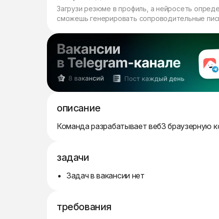
Загрузи резюме в профиль, а нейросеть опред
сможешь генерировать сопроводительные пись
описание
Команда разрабатывает веб3 браузерную к
задачи
Задач в вакансии нет
требования