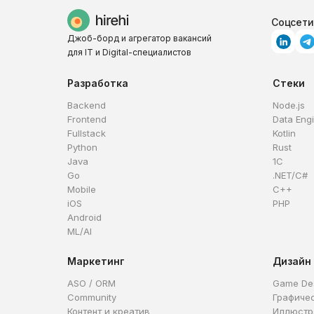
Соцсети
Джоб-борд и агрегатор вакансий
для IT и Digital-специалистов
Разработка
Стеки
Backend
Node.js
Frontend
Data Eng
Fullstack
Kotlin
Python
Rust
Java
1C
Go
.NET/C#
Mobile
C++
iOS
PHP
Android
ML/AI
Маркетинг
Дизайн
ASO / ORM
Game De
Community
Графиче
Контент и креатив
Иллюстр