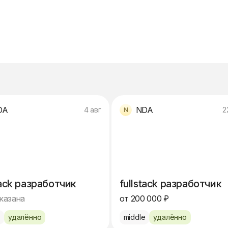
DA
NDA
4 авг
2
tack разработчик
fullstack разработчик
указана
от 200 000 ₽
e
удалённо
middle
удалённо