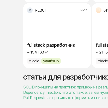
REB8T
Je
5 июл
fullstack разработчик
fulls
~ 194 133 ₽
~ 211 
middle
удалённо
middl
статьи для разработчик
SOLID принципы на практике: примеры из реаль
Dependency Injection: что это такое, зачем н
Pull Request: как правильно оформить и описат