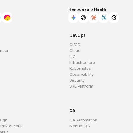
Нейронки о HireHi
DevOps
CI/CD
ineer
Cloud
IaC
Infrastructure
Kubernetes
Observability
Security
SRE/Platform
QA
sign
QA Automation
ский дизайн
Manual QA
ация