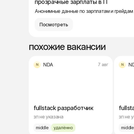
прозрачные зарплаты в IT
Анонимные данные по зарплатам и грейдам
Посмотреть
похожие вакансии
NDA
N
7 авг
fullstack разработчик
fulls
зп не указана
зп не 
middle
удалённо
middl