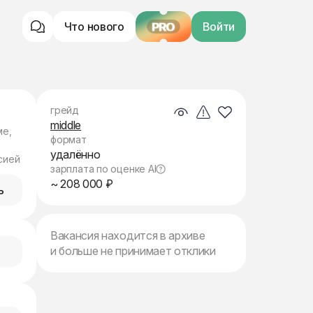
Что нового
PRO
Войти
грейд
middle
ме,
формат
удалённо
сией
зарплата по оценке AI
~ 208 000 ₽
ь
Вакансия находится в архиве
и больше не принимает отклики