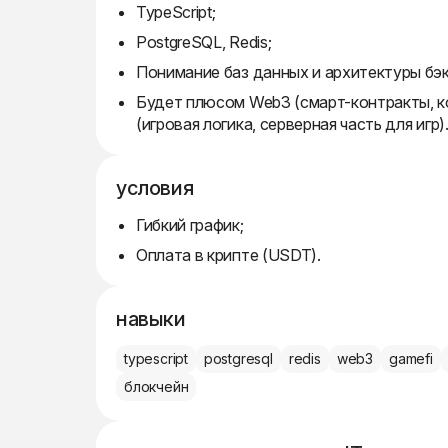
TypeScript;
PostgreSQL, Redis;
Понимание баз данных и архитектуры бэк
Будет плюсом Web3 (смарт-контракты, к
(игровая логика, серверная часть для игр)
условия
Гибкий график;
Оплата в крипте (USDT).
навыки
typescript
postgresql
redis
web3
gamefi
блокчейн