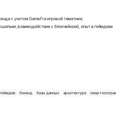
енда с учетом GameFi и игровой тематики;
ошельки, взаимодействие с блокчейном), опыт в геймдеве
.
геймдев
бэкенд
базы данных
архитектура
смарт-контра