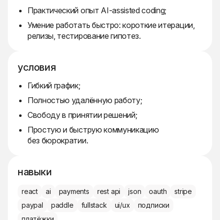
Практический опыт AI-assisted coding;
Умение работать быстро: короткие итерации,
релизы, тестирование гипотез.
условия
Гибкий график;
Полностью удалённую работу;
Свободу в принятии решений;
Простую и быструю коммуникацию
без бюрократии.
навыки
react
ai
payments
rest api
json
oauth
stripe
paypal
paddle
fullstack
ui/ux
подписки
платёжки