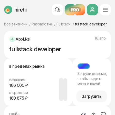
PRO
HireHi
Все вакансии
Разработка
Fullstack
fullstack developer
16 апр
AppLiks
fullstack developer
в пределах рынка
МЭТЧ
Загрузи резюме,
чтобы видеть
вакансия
мэтч с вакой
186 000 ₽
в среднем
Загрузить
180 875 ₽
грейд