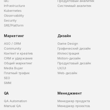
IaC
Продуктовый аналитик
Infrastructure
Системный аналитик
Kubernetes
Observability
Security
SRE/Platform
Маркетинг
Дизайн
ASO / ORM
Game Design
Community
Графический дизайн
Контент и креатив
Иллюстрация
CRM и удержание
Motion-дизайн
Общий маркетинг
Продуктовый дизайн
Media Buyer
UX/UI
Платный трафик
Web-дизайн
SEO
SMM
QA
Менеджмент
QA Automation
Менеджер продукта
Manual QA
Менеджер проектов