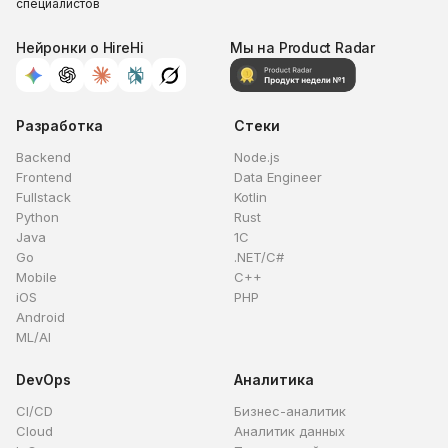
специалистов
Нейронки о HireHi
Мы на Product Radar
Разработка
Стеки
Backend
Node.js
Frontend
Data Engineer
Fullstack
Kotlin
Python
Rust
Java
1C
Go
.NET/C#
Mobile
C++
iOS
PHP
Android
ML/AI
DevOps
Аналитика
CI/CD
Бизнес-аналитик
Cloud
Аналитик данных