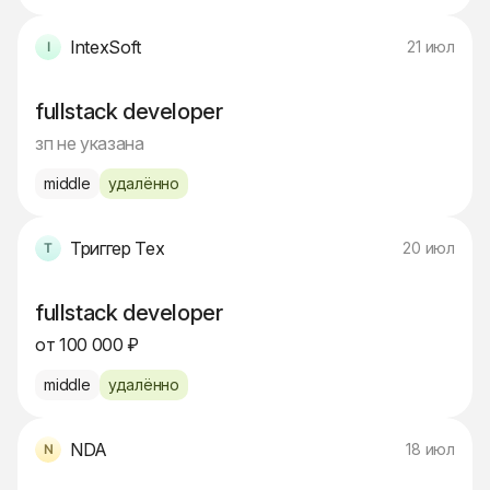
IntexSoft
21 июл
fullstack developer
зп не указана
middle
удалённо
Триггер Тех
20 июл
fullstack developer
от 100 000 ₽
middle
удалённо
NDA
18 июл