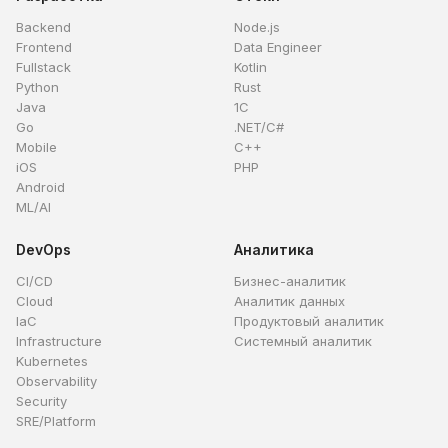
Backend
Node.js
Frontend
Data Engineer
Fullstack
Kotlin
Python
Rust
Java
1C
Go
.NET/C#
Mobile
C++
iOS
PHP
Android
ML/AI
DevOps
Аналитика
CI/CD
Бизнес-аналитик
Cloud
Аналитик данных
IaC
Продуктовый аналитик
Infrastructure
Системный аналитик
Kubernetes
Observability
Security
SRE/Platform