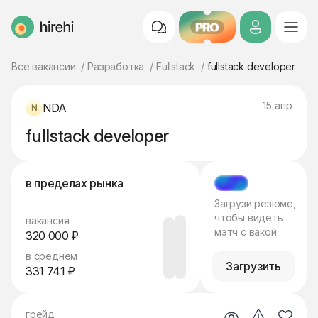
PRO
HireHi
Все вакансии
Разработка
Fullstack
fullstack developer
15 апр
NDA
fullstack developer
в пределах рынка
МЭТЧ
Загрузи резюме,
чтобы видеть
вакансия
мэтч с вакой
320 000 ₽
в среднем
Загрузить
331 741 ₽
грейд