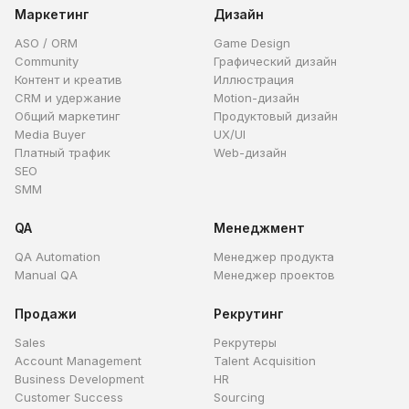
Маркетинг
Дизайн
ASO / ORM
Game Design
Community
Графический дизайн
Контент и креатив
Иллюстрация
CRM и удержание
Motion-дизайн
Общий маркетинг
Продуктовый дизайн
Media Buyer
UX/UI
Платный трафик
Web-дизайн
SEO
SMM
QA
Менеджмент
QA Automation
Менеджер продукта
Manual QA
Менеджер проектов
Продажи
Рекрутинг
Sales
Рекрутеры
Account Management
Talent Acquisition
Business Development
HR
Customer Success
Sourcing