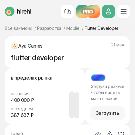
PRO
HireHi
Все вакансии
Разработка
Mobile
Flutter Developer
21 мая
Aya Games
flutter developer
в пределах рынка
МЭТЧ
Загрузи резюме,
чтобы видеть
вакансия
мэтч с вакой
400 000 ₽
в среднем
Загрузить
387 637 ₽
грейд