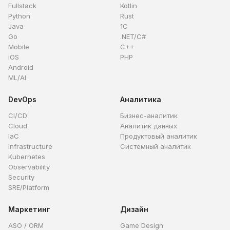
Fullstack
Kotlin
Python
Rust
Java
1C
Go
.NET/C#
Mobile
C++
iOS
PHP
Android
ML/AI
DevOps
Аналитика
CI/CD
Бизнес-аналитик
Cloud
Аналитик данных
IaC
Продуктовый аналитик
Infrastructure
Системный аналитик
Kubernetes
Observability
Security
SRE/Platform
Маркетинг
Дизайн
ASO / ORM
Game Design