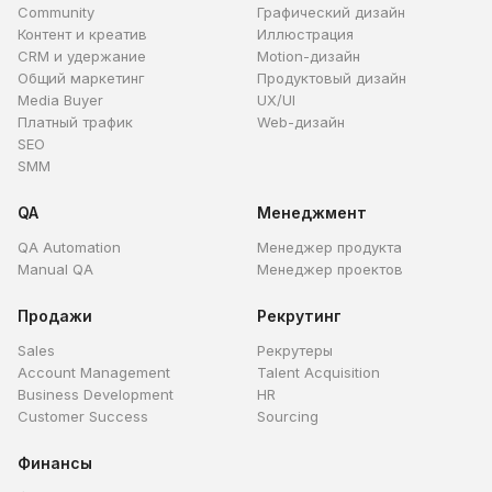
Community
Графический дизайн
Контент и креатив
Иллюстрация
CRM и удержание
Motion-дизайн
Общий маркетинг
Продуктовый дизайн
Media Buyer
UX/UI
Платный трафик
Web-дизайн
SEO
SMM
QA
Менеджмент
QA Automation
Менеджер продукта
Manual QA
Менеджер проектов
Продажи
Рекрутинг
Sales
Рекрутеры
Account Management
Talent Acquisition
Business Development
HR
Customer Success
Sourcing
Финансы