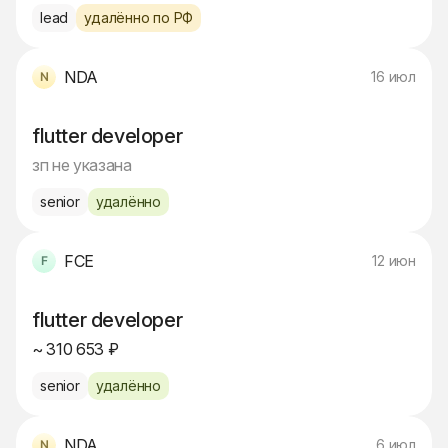
lead
удалённо по РФ
NDA
16 июл
flutter developer
зп не указана
senior
удалённо
FCE
12 июн
flutter developer
~ 310 653 ₽
senior
удалённо
NDA
6 июл