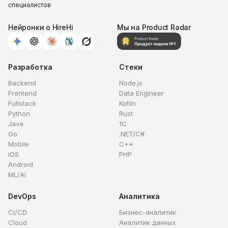
специалистов
Нейронки о HireHi
Мы на Product Radar
Разработка
Стеки
Backend
Node.js
Frontend
Data Engineer
Fullstack
Kotlin
Python
Rust
Java
1C
Go
.NET/C#
Mobile
C++
iOS
PHP
Android
ML/AI
DevOps
Аналитика
CI/CD
Бизнес-аналитик
Cloud
Аналитик данных