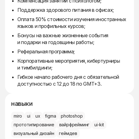
Компенсация занятий с психологом;
Поддержка здорового питания в офисах;
Оплата 50% стоимости изучения иностранных
языков и профильных курсов;
Бонусы на важные жизненные события
и подарки на годовщины работы;
Реферальная программа;
Корпоративные мероприятия, кибертурниры
и тимбилдинги;
Гибкое начало рабочего дня с обязательной
доступностью с 12 до 18 по GMT+3.
навыки
miro
ui
ux
figma
photoshop
прототипирование
вайрфрейминг
ui-kit
визуальный дизайн
геймдев