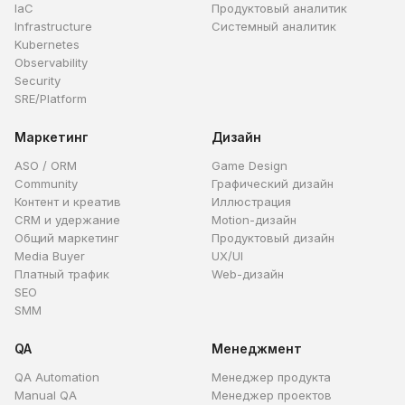
IaC
Продуктовый аналитик
Infrastructure
Системный аналитик
Kubernetes
Observability
Security
SRE/Platform
Маркетинг
Дизайн
ASO / ORM
Game Design
Community
Графический дизайн
Контент и креатив
Иллюстрация
CRM и удержание
Motion-дизайн
Общий маркетинг
Продуктовый дизайн
Media Buyer
UX/UI
Платный трафик
Web-дизайн
SEO
SMM
QA
Менеджмент
QA Automation
Менеджер продукта
Manual QA
Менеджер проектов