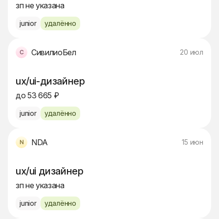
зп не указана
junior
удалённо
СивилиоБел
20 июл
ux/ui-дизайнер
до 53 665 ₽
junior
удалённо
NDA
15 июн
ux/ui дизайнер
зп не указана
junior
удалённо