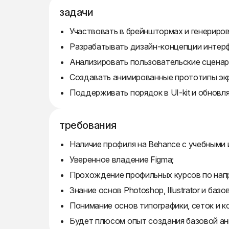
задачи
Участвовать в брейнштормах и генериров
Разрабатывать дизайн-концепции интер
Анализировать пользовательские сценар
Создавать анимированные прототипы экр
Поддерживать порядок в UI-kit и обновл
требования
Наличие профиля на Behance с учебными
Уверенное владение Figma;
Прохождение профильных курсов по напра
Знание основ Photoshop, Illustrator и баз
Понимание основ типографики, сеток и 
Будет плюсом опыт создания базовой а