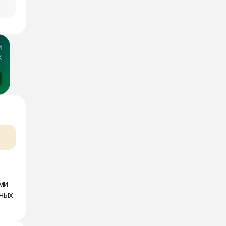
ми
пных