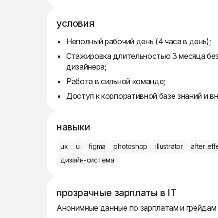
условия
Неполный рабочий день (4 часа в день);
Стажировка длительностью 3 месяца без
дизайнера;
Работа в сильной команде;
Доступ к корпоративной базе знаний и в
навыки
ux
ui
figma
photoshop
illustrator
after eff
дизайн-система
прозрачные зарплаты в IT
Анонимные данные по зарплатам и грейдам