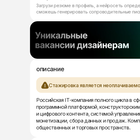
Загрузи резюме в профиль, а нейросеть опред
сможешь генерировать сопроводительные пись
описание
Стажировка является неоплачиваемо
Российская IT-компания полного цикла в с
программной платформой, конструкторским
и цифрового контента, системой управлени
монетизации, сбора данных и продаж. Ком
общественных и торговых пространств.