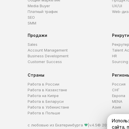
Общий маркетинг
Продукт
Media Buyer
UX/UI
Платный трафик
Web-диз
SEO
SMM
Продажи
Рекрут
Sales
Рекруте
Account Management
Talent Ac
Business Development
HR
Customer Success
Sourcing
Страны
Регион
Работа в России
Россия
Работа в Казахстане
СНГ
Работа на Кипре
Европа
Работа в Беларуси
MENA
Работа в Узбекистане
Азия
Работа в Польше
Использ
с любовью из Екатеринбурга
❤
|
v.4.5
© 2026 HireHi
сайта, 