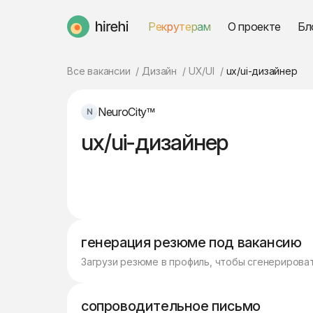
Рекрутерам
О проекте
Бл
HireHi
Все вакансии
Дизайн
UX/UI
ux/ui-дизайнер
NeuroCity™
ux/ui-дизайнер
генерация резюме под вакансию
Загрузи резюме в профиль, чтобы сгенерирова
сопроводительное письмо