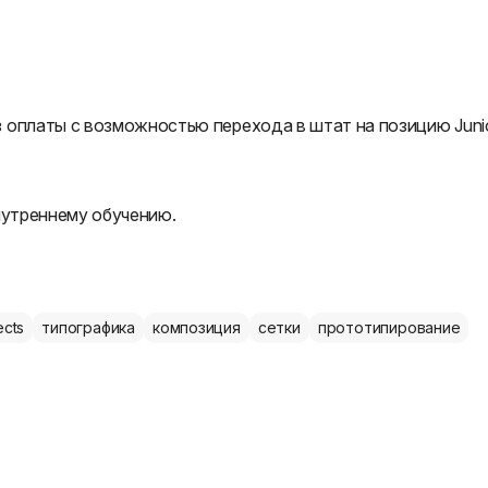
 оплаты с возможностью перехода в штат на позицию Juni
нутреннему обучению.
ects
типографика
композиция
сетки
прототипирование