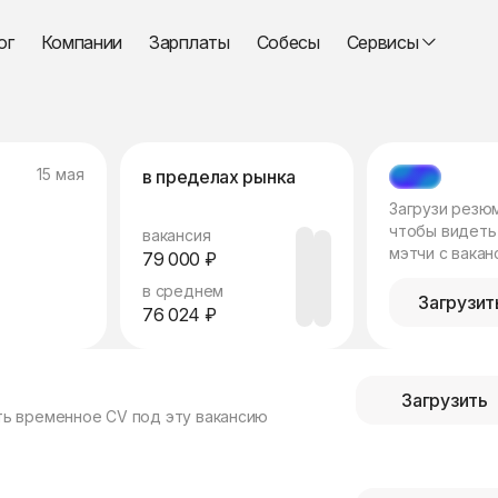
ог
Компании
Зарплаты
Собесы
Сервисы
15 мая
в пределах рынка
МЭТЧ
Загрузи резю
чтобы видеть
вакансия
мэтчи с вакан
79 000 ₽
в среднем
Загрузит
76 024 ₽
Загрузить
ть временное CV под эту вакансию