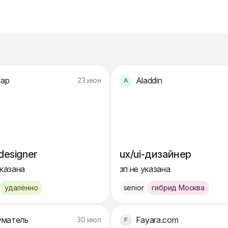
lap
Aladdin
23 июн
 designer
ux/ui-дизайнер
указана
зп не указана
удалённо
senior
гибрид Москва
матель
Fayara.com
30 июл