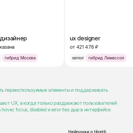
-дизайнер
ux designer
указана
от 421 478 ₽
e
гибрид Москва
senior
гибрид Лимассол
ать переиспользуемые элементы и поддерживать
шают UX, а когда только раздражают пользователей
ver, focus, disabled и error без дыр в интерфейсе
Нейронки о HireHi