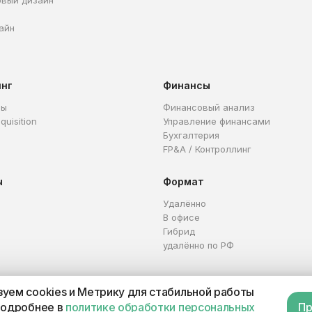
овый дизайн
айн
инг
Финансы
ры
Финансовый анализ
quisition
Управление финансами
Бухгалтерия
FP&A / Контроллинг
ы
Формат
Удалённо
В офисе
Гибрид
удалённо по РФ
уем cookies и Метрику для стабильной работы
Каталог профессий
Офер
подробнее в
политике обработки персональных
Пр