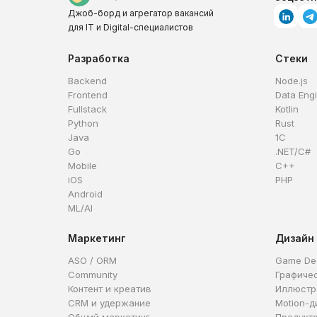
Джоб-борд и агрегатор вакансий
для IT и Digital-специалистов
Разработка
Стеки
Backend
Node.js
Frontend
Data Eng
Fullstack
Kotlin
Python
Rust
Java
1C
Go
.NET/C#
Mobile
C++
iOS
PHP
Android
ML/AI
Маркетинг
Дизайн
ASO / ORM
Game De
Community
Графиче
Контент и креатив
Иллюстр
CRM и удержание
Motion-д