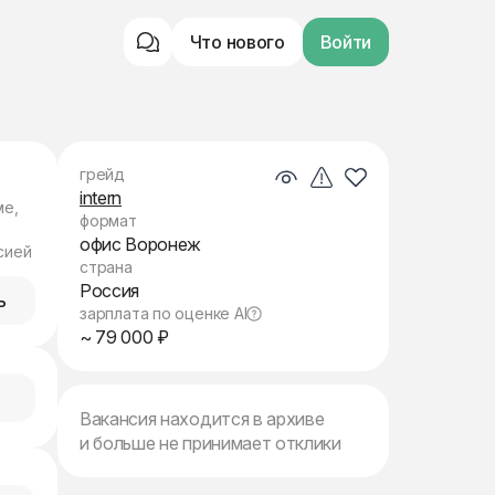
Что нового
Войти
грейд
intern
ме,
формат
офис Воронеж
сией
страна
Россия
ь
зарплата по оценке AI
~ 79 000 ₽
Вакансия находится в архиве
и больше не принимает отклики