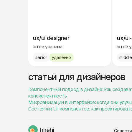
ux/ui designer
ux/ui
зп не указана
зп не 
senior
удалённо
middl
статьи для дизайнеров
Компонентный подход в дизайне: как создав
консистентность
Микроанимации в интерфейсе: когда они улуч
Состояния UI-компонентов: как проектировать ho
Соцсети