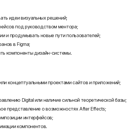
ать идеи визуальных решений;
фейсов под руководством ментора;
ии и продумывать новые пути пользователей;
анов в Figma;
ять компоненты дизайн-системы.
 или концептуальными проектами сайтов и приложений;
влению Digital или наличие сильной теоретической базы;
овое представление о возможностях After Effects;
композиции интерфейсов;
нимации компонентов.