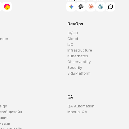
DevOps
CI/CD
ineer
Cloud
IaC
Infrastructure
Kubernetes
Observability
Security
SRE/Platform
QA
sign
QA Automation
ский дизайн
Manual QA
ация
изайн