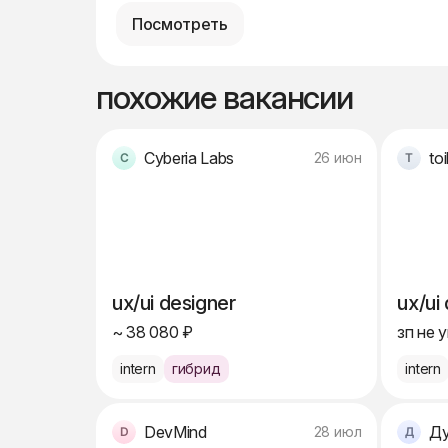
Посмотреть
похожие вакансии
Cyberia Labs
toi
26 июн
ux/ui designer
ux/ui
~ 38 080 ₽
зп не 
intern
гибрид
intern
DevMind
Ду
28 июл