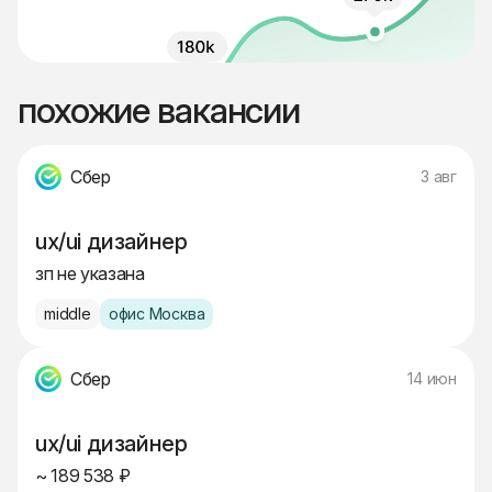
похожие вакансии
Сбер
3 авг
ux/ui дизайнер
зп не указана
middle
офис Москва
Сбер
14 июн
ux/ui дизайнер
~ 189 538 ₽