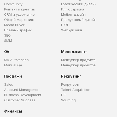
Community
Графический дизайн
Контент и креатив
Иллюстрация
CRM и удержание
Motion-дизайн
Общий маркетинг
Продуктовый дизайн
Media Buyer
UX/UI
Платный трафик
Web-дизайн
SEO
SMM
QA
Менеджмент
QA Automation
Менеджер продукта
Manual QA
Менеджер проектов
Продажи
Рекрутинг
Sales
Рекрутеры
Account Management
Talent Acquisition
Business Development
HR
Customer Success
Sourcing
Финансы