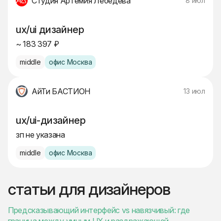
Студия Артемия Лебедева
8 июл
ux/ui дизайнер
~ 183 397 ₽
middle
офис Москва
АйТи БАСТИОН
13 июл
ux/ui-дизайнер
зп не указана
middle
офис Москва
статьи для дизайнеров
Предсказывающий интерфейс vs навязчивый: где