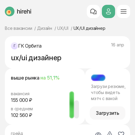
HireHi
Все вакансии
Дизайн
UX/UI
UX/UI дизайнер
16 апр
ГК Орбита
ux/ui дизайнер
выше рынка
на 51,1%
МЭТЧ
Загрузи резюме,
чтобы видеть
вакансия
мэтч с вакой
155 000 ₽
в среднем
Загрузить
102 560 ₽
грейд