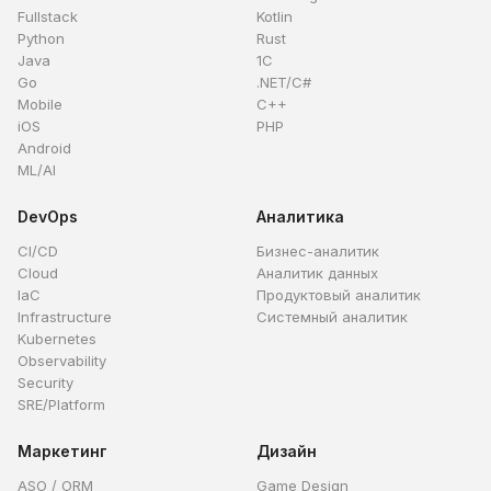
Fullstack
Kotlin
Python
Rust
Java
1C
Go
.NET/C#
Mobile
C++
iOS
PHP
Android
ML/AI
DevOps
Аналитика
CI/CD
Бизнес-аналитик
Cloud
Аналитик данных
IaC
Продуктовый аналитик
Infrastructure
Системный аналитик
Kubernetes
Observability
Security
SRE/Platform
Маркетинг
Дизайн
ASO / ORM
Game Design