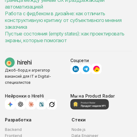
граница между умным UX и раздражающей
автоматизацией
Работа с фидбеком в дизайне: как отличить
конструктивную критику от субъективного мнения
заказчика
Пустые состояния (empty states): как проектировать
экраны, которые помогают
Соцсети
Джоб-борд и агрегатор
вакансий для IT и Digital-
специалистов
Нейронки о HireHi
Мы на Product Radar
Разработка
Стеки
Backend
Node.js
Frontend
Data Engineer