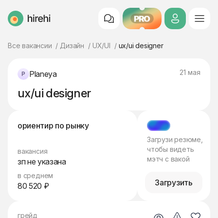
PRO
HireHi
Все вакансии
Дизайн
UX/UI
ux/ui designer
21 мая
Planeya
ux/ui designer
ориентир по рынку
МЭТЧ
Загрузи резюме,
чтобы видеть
вакансия
мэтч с вакой
зп не указана
в среднем
Загрузить
80 520 ₽
грейд