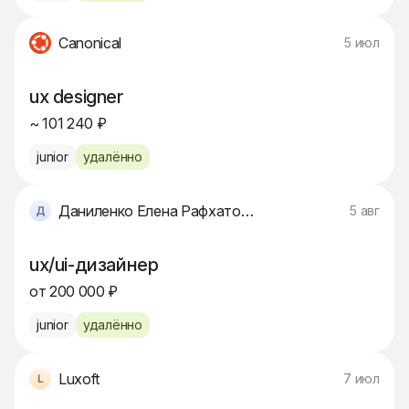
Canonical
5 июл
ux designer
~ 101 240 ₽
junior
удалённо
Даниленко Елена Рафхатовна
5 авг
ux/ui-дизайнер
от 200 000 ₽
junior
удалённо
Luxoft
7 июл