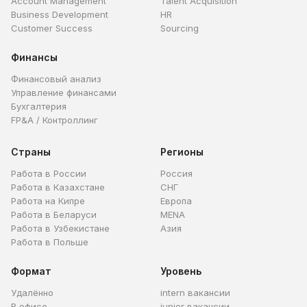
Account Management
Talent Acquisition
Business Development
HR
Customer Success
Sourcing
Финансы
Финансовый анализ
Управление финансами
Бухгалтерия
FP&A / Контроллинг
Страны
Регионы
Работа в России
Россия
Работа в Казахстане
СНГ
Работа на Кипре
Европа
Работа в Беларуси
MENA
Работа в Узбекистане
Азия
Работа в Польше
Формат
Уровень
Удалённо
intern вакансии
В офисе
junior вакансии