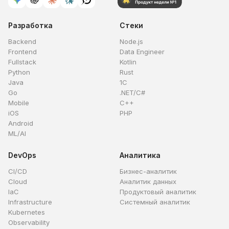
Разработка
Стеки
Backend
Node.js
Frontend
Data Engineer
Fullstack
Kotlin
Python
Rust
Java
1C
Go
.NET/C#
Mobile
C++
iOS
PHP
Android
ML/AI
DevOps
Аналитика
CI/CD
Бизнес-аналитик
Cloud
Аналитик данных
IaC
Продуктовый аналитик
Infrastructure
Системный аналитик
Kubernetes
Observability