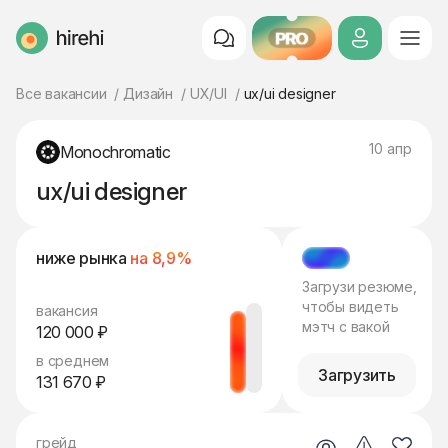
PRO
HireHi
Все вакансии
Дизайн
UX/UI
ux/ui designer
10 апр
Monochromatic
ux/ui designer
ниже рынка
на 8,9%
МЭТЧ
Загрузи резюме,
чтобы видеть
вакансия
мэтч с вакой
120 000 ₽
в среднем
Загрузить
131 670 ₽
грейд