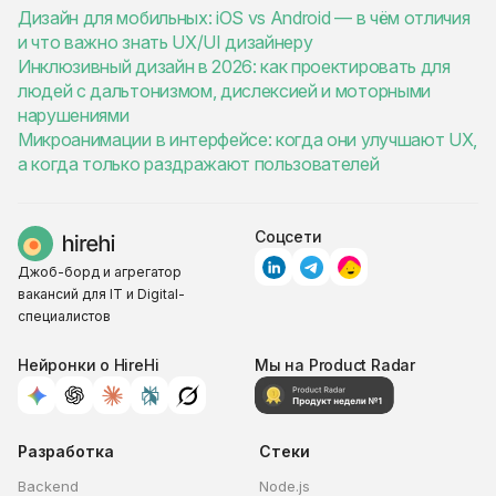
Дизайн для мобильных: iOS vs Android — в чём отличия
и что важно знать UX/UI дизайнеру
Инклюзивный дизайн в 2026: как проектировать для
людей с дальтонизмом, дислексией и моторными
нарушениями
Микроанимации в интерфейсе: когда они улучшают UX,
а когда только раздражают пользователей
Соцсети
Джоб-борд и агрегатор
вакансий для IT и Digital-
специалистов
Нейронки о HireHi
Мы на Product Radar
Разработка
Стеки
Backend
Node.js