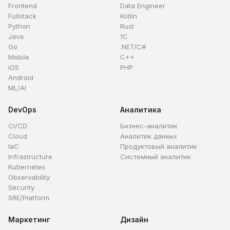
Frontend
Data Engineer
Fullstack
Kotlin
Python
Rust
Java
1C
Go
.NET/C#
Mobile
C++
iOS
PHP
Android
ML/AI
DevOps
Аналитика
CI/CD
Бизнес-аналитик
Cloud
Аналитик данных
IaC
Продуктовый аналитик
Infrastructure
Системный аналитик
Kubernetes
Observability
Security
SRE/Platform
Маркетинг
Дизайн