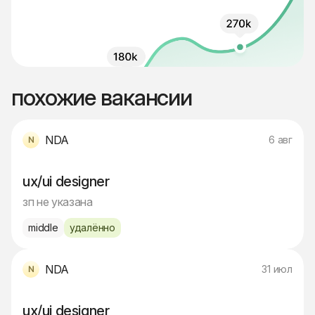
похожие вакансии
NDA
6 авг
ux/ui designer
зп не указана
middle
удалённо
NDA
31 июл
ux/ui designer