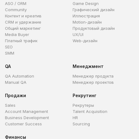
ASO / ORM
Game Design
Community
Графический дизайн
Контент и креатив
Иллюстрация
CRM и удержание
Motion-дизайн
Общий маркетинг
Продуктовый дизайн
Media Buyer
UX/UI
Платный трафик
Web-дизайн
SEO
SMM
QA
Менеджмент
QA Automation
Менеджер продукта
Manual QA
Менеджер проектов
Продажи
Рекрутинг
Sales
Рекрутеры
Account Management
Talent Acquisition
Business Development
HR
Customer Success
Sourcing
Финансы