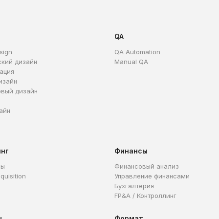
QA
sign
QA Automation
ский дизайн
Manual QA
ация
изайн
овый дизайн
айн
инг
Финансы
ры
Финансовый анализ
quisition
Управление финансами
Бухгалтерия
FP&A / Контроллинг
ы
Формат