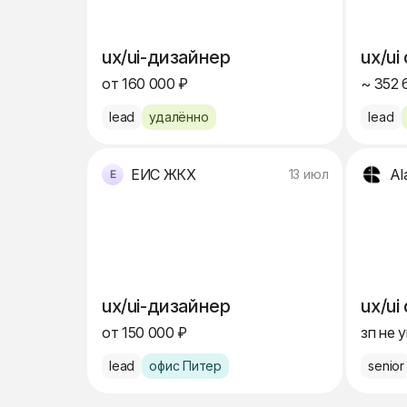
ux/ui-дизайнер
ux/ui
от 160 000 ₽
~ 352 
lead
удалённо
lead
ЕИС ЖКХ
Al
13 июл
ux/ui-дизайнер
ux/ui
от 150 000 ₽
зп не 
lead
офис Питер
senior