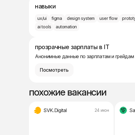
навыки
ux/ui
figma
design system
user flow
protot
ai tools
automation
прозрачные зарплаты в IT
Анонимные данные по зарплатам и грейдам
Посмотреть
похожие вакансии
SVK.Digital
Sa
24 июн