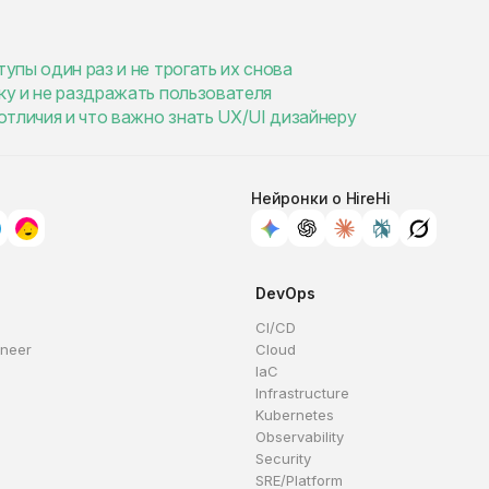
тупы один раз и не трогать их снова
зку и не раздражать пользователя
 отличия и что важно знать UX/UI дизайнеру
Нейронки о HireHi
DevOps
CI/CD
ineer
Cloud
IaC
Infrastructure
Kubernetes
Observability
Security
SRE/Platform