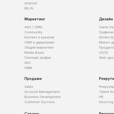
Android
ML/AI
Маркетинг
Дизайн
ASO / ORM
Game De
Community
Графиче
Контент и креатив
Иллюстр
CRM и удержание
Motion-д
Общий маркетинг
Продукт
Media Buyer
UX/UI
Платный трафик
Web-диз
SEO
SMM
Продажи
Рекрут
Sales
Рекруте
Account Management
Talent Ac
Business Development
HR
Customer Success
Sourcing
Страны
Регион