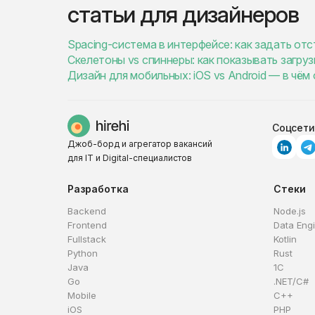
статьи для дизайнеров
Spacing-система в интерфейсе: как задать отс
Скелетоны vs спиннеры: как показывать загру
Дизайн для мобильных: iOS vs Android — в чём
Соцсети
Джоб-борд и агрегатор вакансий
для IT и Digital-специалистов
Разработка
Стеки
Backend
Node.js
Frontend
Data Eng
Fullstack
Kotlin
Python
Rust
Java
1C
Go
.NET/C#
Mobile
C++
iOS
PHP