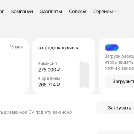
ог
Компании
Зарплаты
Собесы
Сервисы
15 мая
в пределах рынка
МЭТЧ
Загрузи резю
чтобы видеть
вакансия
мэтчи с вакан
275 000 ₽
в среднем
Загрузит
266 714 ₽
Загрузить
ть временное CV под эту вакансию