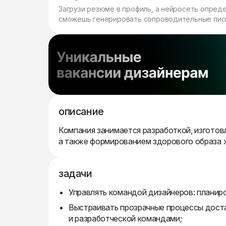
Загрузи резюме в профиль, а нейросеть опред
сможешь генерировать сопроводительные пись
описание
Компания занимается разработкой, изгото
а также формированием здорового образа 
задачи
Управлять командой дизайнеров: планиро
Выстраивать прозрачные процессы доста
и разработческой командами;