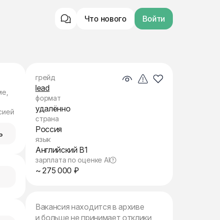
Что нового
Войти
грейд
lead
ме,
формат
удалённо
сией
страна
Россия
ь
язык
Английский B1
зарплата по оценке AI
~ 275 000 ₽
Вакансия находится в архиве
и больше не принимает отклики