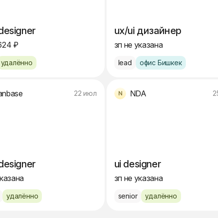
 designer
ux/ui дизайнер
624 ₽
зп не указана
удалённо
lead
офис Бишкек
anbase
NDA
22 июл
2
 designer
ui designer
указана
зп не указана
удалённо
senior
удалённо