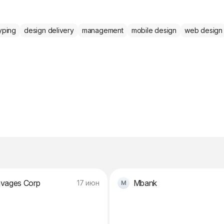
yping
design delivery
management
mobile design
web design
vages Corp
Mbank
17 июн