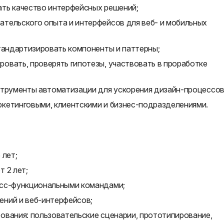
ть качество интерфейсных решений;
тельского опыта и интерфейсов для веб- и мобильных
тандартизировать компоненты и паттерны;
овать, проверять гипотезы, участвовать в проработке
струменты автоматизации для ускорения дизайн-процессов
кетинговыми, клиентскими и бизнес-подразделениями.
 лет;
 2 лет;
осс-функциональными командами;
ний и веб-интерфейсов;
ования: пользовательские сценарии, прототипирование,