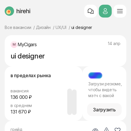
HireHi
Все вакансии
Дизайн
UX/UI
ui designer
14 апр
MyCigars
ui designer
в пределах рынка
МЭТЧ
Загрузи резюме,
чтобы видеть
вакансия
мэтч с вакой
136 000 ₽
в среднем
Загрузить
131 670 ₽
грейд