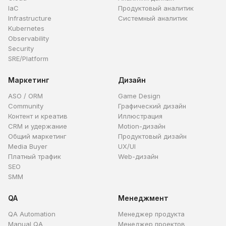
IaC
Продуктовый аналитик
Infrastructure
Системный аналитик
Kubernetes
Observability
Security
SRE/Platform
Маркетинг
Дизайн
ASO / ORM
Game Design
Community
Графический дизайн
Контент и креатив
Иллюстрация
CRM и удержание
Motion-дизайн
Общий маркетинг
Продуктовый дизайн
Media Buyer
UX/UI
Платный трафик
Web-дизайн
SEO
SMM
QA
Менеджмент
QA Automation
Менеджер продукта
Manual QA
Менеджер проектов