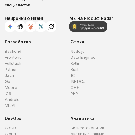
специалистов
Нейронки о HireHi
Мы на Product Radar
Разработка
Стеки
Backend
Node.js
Frontend
Data Engineer
Fullstack
Kotlin
Python
Rust
Java
1C
Go
.NET/C#
Mobile
C++
iOS
PHP
Android
ML/AI
DevOps
Аналитика
CI/CD
Бизнес-аналитик
Cloud
Аналитик данных