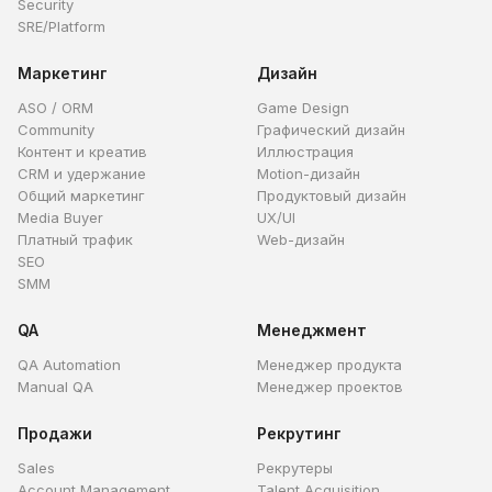
Security
SRE/Platform
Маркетинг
Дизайн
ASO / ORM
Game Design
Community
Графический дизайн
Контент и креатив
Иллюстрация
CRM и удержание
Motion-дизайн
Общий маркетинг
Продуктовый дизайн
Media Buyer
UX/UI
Платный трафик
Web-дизайн
SEO
SMM
QA
Менеджмент
QA Automation
Менеджер продукта
Manual QA
Менеджер проектов
Продажи
Рекрутинг
Sales
Рекрутеры
Account Management
Talent Acquisition