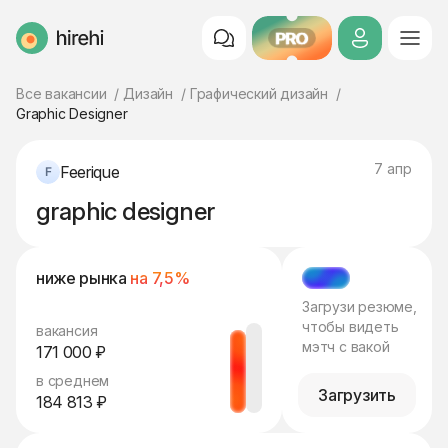
PRO
HireHi
Все вакансии
Дизайн
Графический дизайн
Graphic Designer
7 апр
Feerique
graphic designer
ниже рынка
на 7,5%
МЭТЧ
Загрузи резюме,
чтобы видеть
вакансия
мэтч с вакой
171 000 ₽
в среднем
Загрузить
184 813 ₽