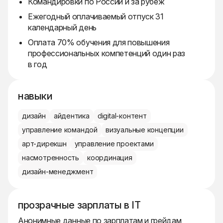
Командировки по России и за рубеж
Ежегодный оплачиваемый отпуск 31
календарный день
Оплата 70% обучения для повышения
профессиональных компетенций один раз
в год
навыки
дизайн
айдентика
digital-контент
управление командой
визуальные концепции
арт-дирекшн
управление проектами
насмотренность
координация
дизайн-менеджмент
прозрачные зарплаты в IT
Анонимные данные по зарплатам и грейдам