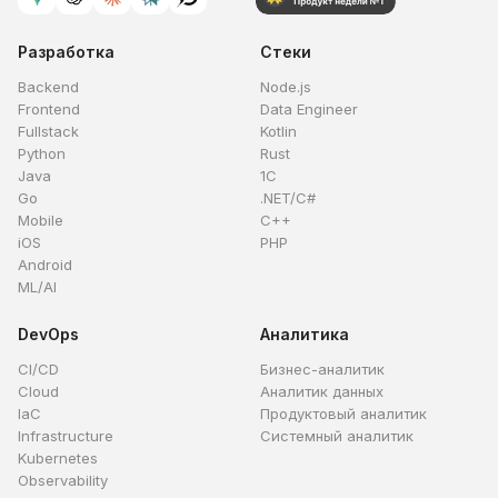
Разработка
Стеки
Backend
Node.js
Frontend
Data Engineer
Fullstack
Kotlin
Python
Rust
Java
1C
Go
.NET/C#
Mobile
C++
iOS
PHP
Android
ML/AI
DevOps
Аналитика
CI/CD
Бизнес-аналитик
Cloud
Аналитик данных
IaC
Продуктовый аналитик
Infrastructure
Системный аналитик
Kubernetes
Observability