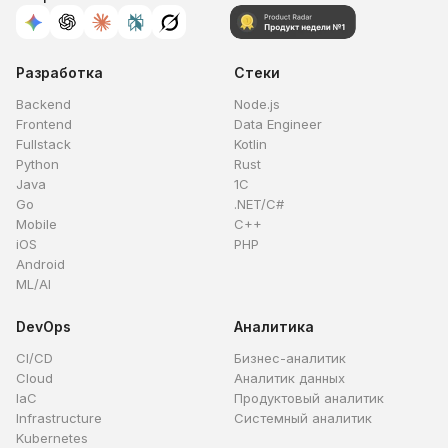
Разработка
Стеки
Backend
Node.js
Frontend
Data Engineer
Fullstack
Kotlin
Python
Rust
Java
1C
Go
.NET/C#
Mobile
C++
iOS
PHP
Android
ML/AI
DevOps
Аналитика
CI/CD
Бизнес-аналитик
Cloud
Аналитик данных
IaC
Продуктовый аналитик
Infrastructure
Системный аналитик
Kubernetes