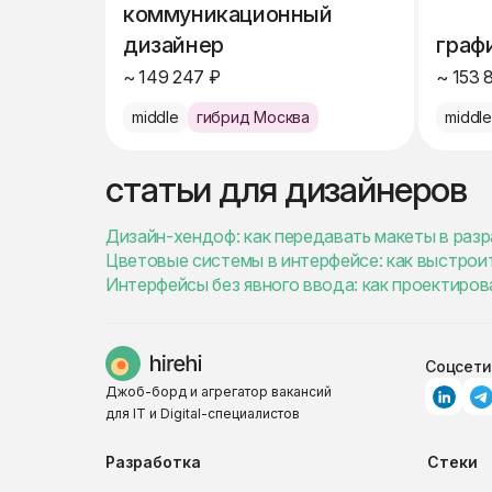
коммуникационный
дизайнер
граф
~ 149 247 ₽
~ 153 
middle
гибрид Москва
middl
статьи для дизайнеров
Дизайн-хендоф: как передавать макеты в разр
Цветовые системы в интерфейсе: как выстроит
Интерфейсы без явного ввода: как проектиро
Соцсети
Джоб-борд и агрегатор вакансий
для IT и Digital-специалистов
Разработка
Стеки