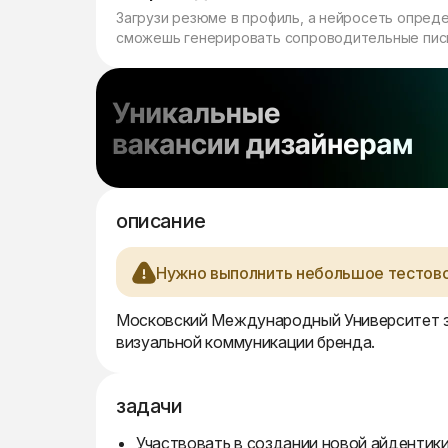
Загрузи резюме в профиль, а нейросеть опред
сможешь генерировать сопроводительные пись
описание
Нужно выполнить небольшое тестово
Московский Международный Университет з
визуальной коммуникации бренда.
задачи
Участвовать в создании новой айдентики