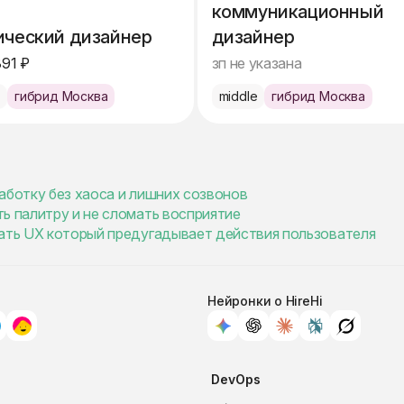
коммуникационный
ический дизайнер
дизайнер
891 ₽
зп не указана
e
гибрид Москва
middle
гибрид Москва
аботку без хаоса и лишних созвонов
ь палитру и не сломать восприятие
вать UX который предугадывает действия пользователя
Нейронки о HireHi
DevOps