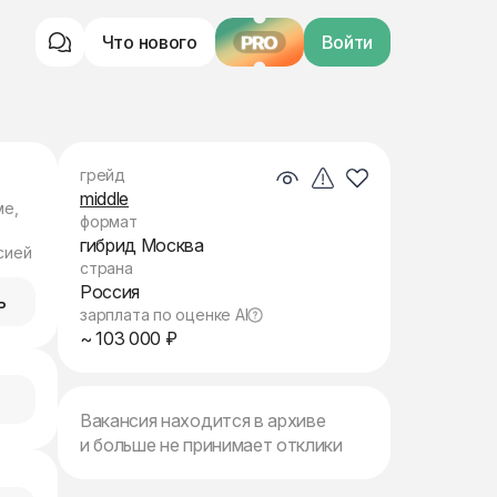
Что нового
PRO
Войти
грейд
middle
ме,
формат
гибрид Москва
сией
страна
Россия
ь
зарплата по оценке AI
~ 103 000 ₽
Вакансия находится в архиве
и больше не принимает отклики