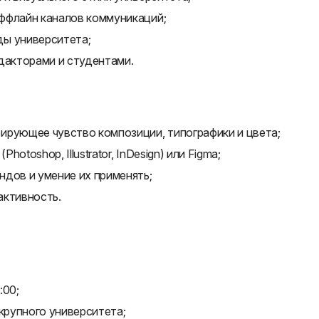
ффлайн каналов коммуникаций;
ды университета;
дакторами и студентами.
ирующее чувство композиции, типографики и цвета;
hotoshop, Illustrator, InDesign) или Figma;
ндов и умение их применять;
активность.
:00;
 крупного университета;