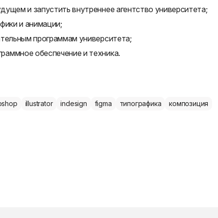
дущем и запустить внутреннее агентство университета;
фики и анимации;
ательным программам университета;
раммное обеспечение и техника.
oshop
illustrator
indesign
figma
типографика
композиция