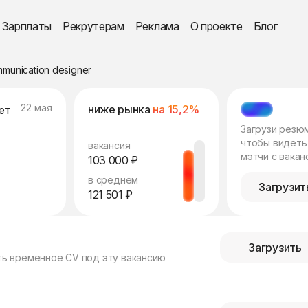
Зарплаты
Рекрутерам
Реклама
О проекте
Блог
munication designer
22 мая
ниже рынка
на 15,2%
ет
МЭТЧ
Загрузи резю
чтобы видеть
вакансия
мэтчи с вакан
103 000 ₽
в среднем
Загрузит
121 501 ₽
Загрузить
ть временное CV под эту вакансию