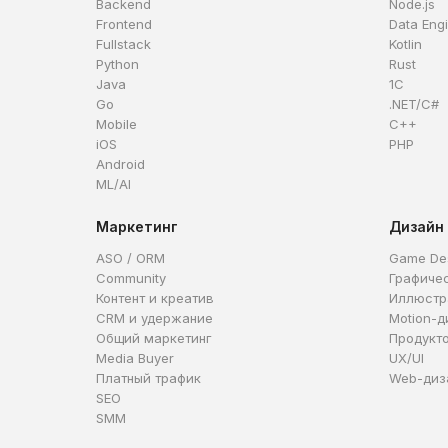
Backend
Node.js
Frontend
Data Eng
Fullstack
Kotlin
Python
Rust
Java
1C
Go
.NET/C#
Mobile
C++
iOS
PHP
Android
ML/AI
Маркетинг
Дизайн
ASO / ORM
Game De
Community
Графиче
Контент и креатив
Иллюстр
CRM и удержание
Motion-д
Общий маркетинг
Продукт
Media Buyer
UX/UI
Платный трафик
Web-диз
SEO
SMM