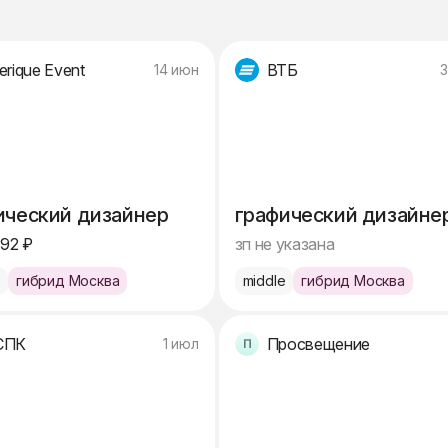
erique Event
ВТБ
14 июн
3
ический дизайнер
графический дизайне
692 ₽
зп не указана
e
гибрид Москва
middle
гибрид Москва
СПК
Просвещение
1 июл