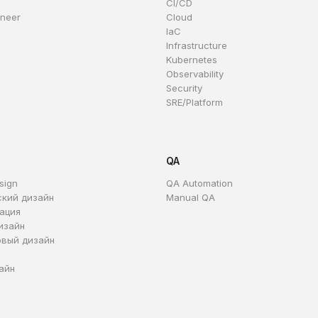
CI/CD
ineer
Cloud
IaC
Infrastructure
Kubernetes
Observability
Security
SRE/Platform
QA
sign
QA Automation
ский дизайн
Manual QA
ация
изайн
овый дизайн
айн