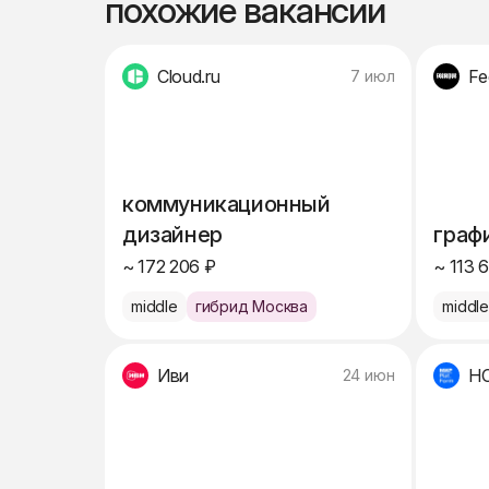
похожие вакансии
Cloud.ru
Fe
7 июл
коммуникационный
дизайнер
граф
~ 172 206 ₽
~ 113 
middle
гибрид Москва
middl
Иви
Н
24 июн