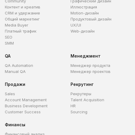
Community
Графический дизайн
Контент и креатив
Иллюстрация
CRM и удержание
Motion-дизайн
Общий маркетинг
Продуктовый дизайн
Media Buyer
UX/UI
Платный трафик
Web-дизайн
SEO
SMM
QA
Менеджмент
QA Automation
Менеджер продукта
Manual QA
Менеджер проектов
Продажи
Рекрутинг
Sales
Рекрутеры
Account Management
Talent Acquisition
Business Development
HR
Customer Success
Sourcing
Финансы
Финансовый анализ