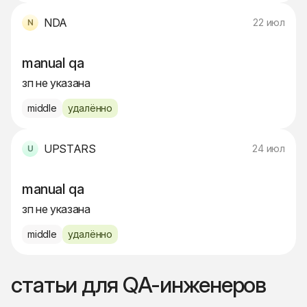
NDA
22 июл
manual qa
зп не указана
middle
удалённо
UPSTARS
24 июл
manual qa
зп не указана
middle
удалённо
статьи для QA-инженеров