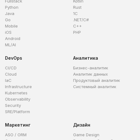
Fullstack
Kotlin
Python
Rust
Java
1C
Go
.NET/C#
Mobile
C++
iOS
PHP
Android
ML/AI
DevOps
Аналитика
CI/CD
Бизнес-аналитик
Cloud
Аналитик данных
IaC
Продуктовый аналитик
Infrastructure
Системный аналитик
Kubernetes
Observability
Security
SRE/Platform
Маркетинг
Дизайн
ASO / ORM
Game Design