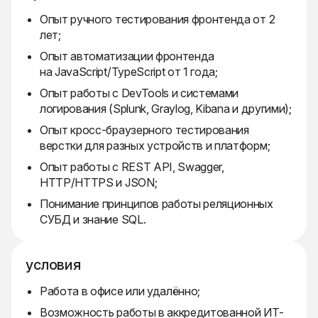
Опыт ручного тестирования фронтенда от 2
лет;
Опыт автоматизации фронтенда
на JavaScript/TypeScript от 1 года;
Опыт работы с DevTools и системами
логирования (Splunk, Graylog, Kibana и другими);
Опыт кросс-браузерного тестирования
верстки для разных устройств и платформ;
Опыт работы с REST API, Swagger,
HTTP/HTTPS и JSON;
Понимание принципов работы реляционных
СУБД и знание SQL.
условия
Работа в офисе или удалённо;
Возможность работы в аккредитованной ИТ-