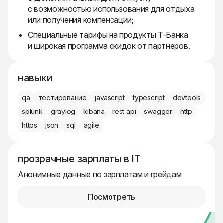
с возможностью использования для отдыха
или получения компенсации;
Специальные тарифы на продукты Т-Банка
и широкая программа скидок от партнеров.
навыки
qa
тестирование
javascript
typescript
devtools
splunk
graylog
kibana
rest api
swagger
http
https
json
sql
agile
прозрачные зарплаты в IT
Анонимные данные по зарплатам и грейдам
Посмотреть