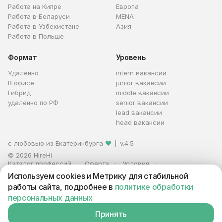
Работа на Кипре
Европа
Работа в Беларуси
MENA
Работа в Узбекистане
Азия
Работа в Польше
Формат
Уровень
Удалённо
intern вакансии
В офисе
junior вакансии
Гибрид
middle вакансии
удалённо по РФ
senior вакансии
lead вакансии
head вакансии
с любовью из Екатеринбурга
❤
|
v.4.5
© 2026 HireHi
Каталог профессий
Оферта
Условия
Персональные данные
Реклама
Используем cookies и Метрику для стабильной
ИП Захаров Антон Алексеевич · ИНН 663005711880 · ОГРНИП
работы сайта, подробнее в
политике обработки
321665800059102
персональных данных
Принять