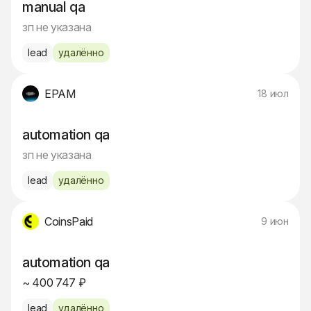
manual qa
зп не указана
lead
удалённо
EPAM
18 июл
automation qa
зп не указана
lead
удалённо
CoinsPaid
9 июн
automation qa
~ 400 747 ₽
lead
удалённо