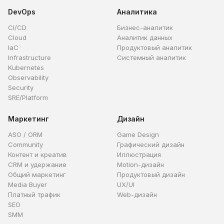
DevOps
Аналитика
CI/CD
Бизнес-аналитик
Cloud
Аналитик данных
IaC
Продуктовый аналитик
Infrastructure
Системный аналитик
Kubernetes
Observability
Security
SRE/Platform
Маркетинг
Дизайн
ASO / ORM
Game Design
Community
Графический дизайн
Контент и креатив
Иллюстрация
CRM и удержание
Motion-дизайн
Общий маркетинг
Продуктовый дизайн
Media Buyer
UX/UI
Платный трафик
Web-дизайн
SEO
SMM