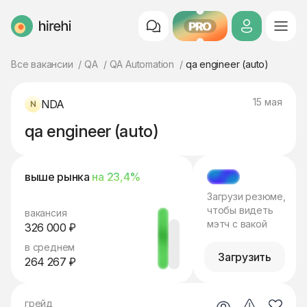
PRO
HireHi
Все вакансии
QA
QA Automation
qa engineer (auto)
15 мая
NDA
qa engineer (auto)
выше рынка
на 23,4%
МЭТЧ
Загрузи резюме,
чтобы видеть
вакансия
мэтч с вакой
326 000 ₽
в среднем
Загрузить
264 267 ₽
грейд