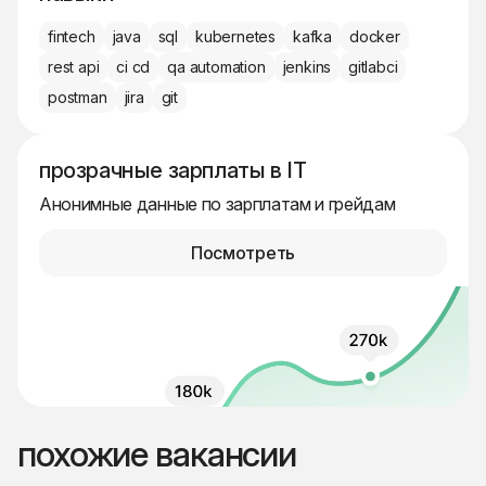
fintech
java
sql
kubernetes
kafka
docker
rest api
ci cd
qa automation
jenkins
gitlabci
postman
jira
git
прозрачные зарплаты в IT
Анонимные данные по зарплатам и грейдам
Посмотреть
похожие вакансии