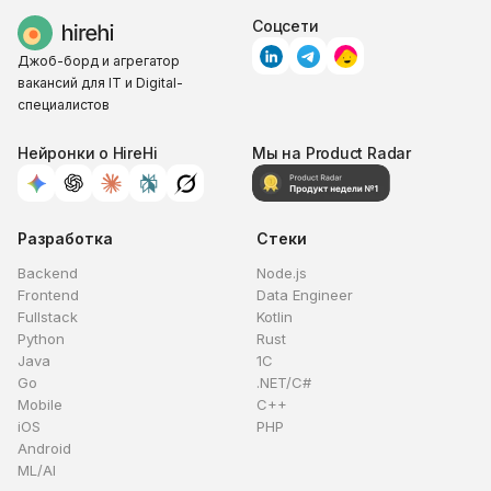
Соцсети
Джоб-борд и агрегатор
вакансий для IT и Digital-
специалистов
Нейронки о HireHi
Мы на Product Radar
Разработка
Стеки
Backend
Node.js
Frontend
Data Engineer
Fullstack
Kotlin
Python
Rust
Java
1C
Go
.NET/C#
Mobile
C++
iOS
PHP
Android
ML/AI